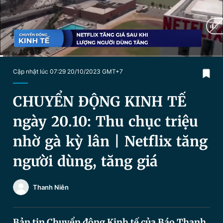
Chuyên mục khác
Tin đã xem
Chào ngày mới
Tin 24h
Đăng xuất
Tin thị trường
Tin 360
Current
0:19
/
Duration
23:37
Cập nhật lúc 07:29 20/10/2023 GMT+7
Time
Video
Magazine
CHUYỂN ĐỘNG KINH TẾ
ngày 20.10: Thu chục triệu
Sản phẩm khác
nhờ gà kỳ lân | Netflix tăng
Tiện ích
Bạn cần biết
người dùng, tăng giá
Thông tin tòa soạn
Liên hệ quảng cáo
Thanh Niên
Bản tin Chuyển động Kinh tế của Báo Thanh