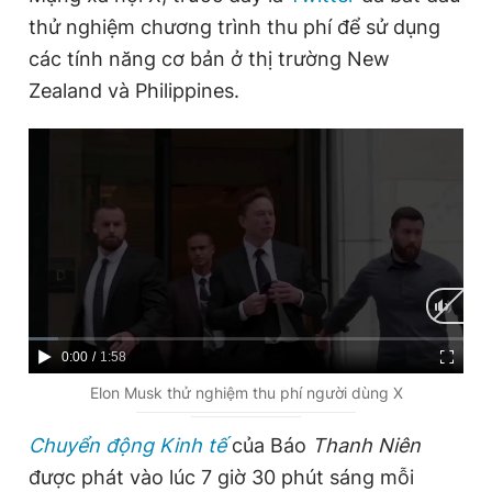
thử nghiệm chương trình thu phí để sử dụng
các tính năng cơ bản ở thị trường New
Zealand và Philippines.
C
0:00
/
D
1:58
u
u
Elon Musk thử nghiệm thu phí người dùng X
r
r
Chuyển động Kinh tế
của Báo
Thanh Niên
r
a
được phát vào lúc 7 giờ 30 phút sáng mỗi
e
t