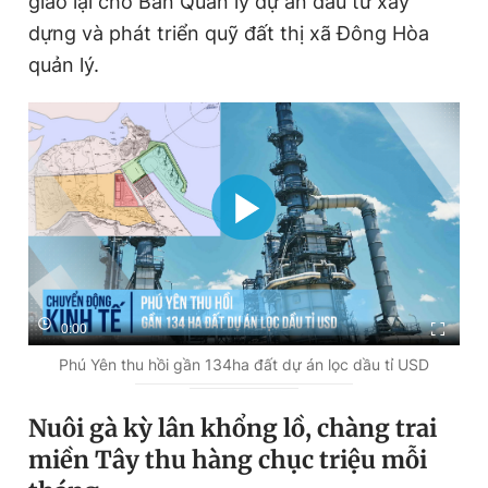
giao lại cho Ban Quản lý dự án đầu tư xây
m
dựng và phát triển quỹ đất thị xã Đông Hòa
e
quản lý.
0:00
Phú Yên thu hồi gần 134ha đất dự án lọc dầu tỉ USD
Nuôi gà kỳ lân khổng lồ, chàng trai
miền Tây thu hàng chục triệu mỗi