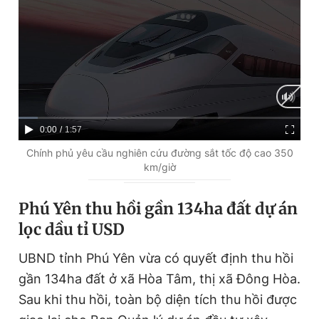
Giấy phép xuất bản số 110/GP - BTTTT cấp ngày 24.3.2020
© 2003-2026 Bản quyền thuộc về Báo Thanh Niên. Cấm sao
chép dưới mọi hình thức nếu không có sự chấp thuận bằng văn
bản. Phát triển bởi ePi Technologies, JSC.
C
0:00
/
D
1:57
u
u
Chính phủ yêu cầu nghiên cứu đường sắt tốc độ cao 350
km/giờ
r
r
r
a
Phú Yên thu hồi gần 134ha đất dự án
e
t
lọc dầu tỉ USD
n
i
UBND tỉnh Phú Yên vừa có quyết định thu hồi
t
o
gần 134ha đất ở xã Hòa Tâm, thị xã Đông Hòa.
T
n
Sau khi thu hồi, toàn bộ diện tích thu hồi được
i