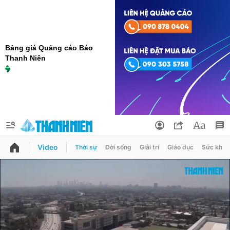
Bảng giá Quảng cáo Báo
Thanh Niên
Video
Thời sự
Đời sống
Giải trí
Giáo dục
Sức khỏe
QUẢNG CÁO
ĐẶT BÁO
Thông tin tài khoản
Đổi mật khẩu
Chuyên mục
Tin đã lưu