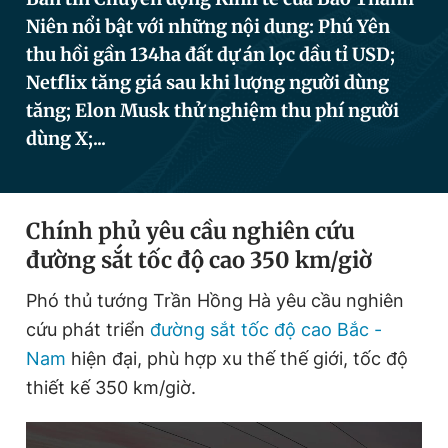
Niên nổi bật với những nội dung: Phú Yên
thu hồi gần 134ha đất dự án lọc dầu tỉ USD;
Đọc Thanh Niên trên điện thoại
Netflix tăng giá sau khi lượng người dùng
tăng; Elon Musk thử nghiệm thu phí người
dùng X;...
Theo dõi báo trên
Chính phủ yêu cầu nghiên cứu
Hotline
Liên hệ quảng cáo
đường sắt tốc độ cao 350 km/giờ
0906 645 777
0908 780 404
Phó thủ tướng Trần Hồng Hà yêu cầu nghiên
Đặt báo
Quảng cáo
RSS
Tòa soạn
Chính sách bảo
cứu phát triển
đường sắt tốc độ cao Bắc -
Nam
hiện đại, phù hợp xu thế thế giới, tốc độ
Tổng biên tập: Nguyễn Ngọc Toàn
Phó tổng biên tập thường trực: Hải Thành
thiết kế 350 km/giờ.
Phó tổng biên tập: Lâm Hiếu Dũng
Phó tổng biên tập: Trần Việt Hưng
Tổng thư ký tòa soạn: Đức Trung