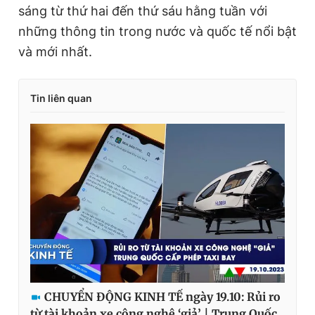
sáng từ thứ hai đến thứ sáu hằng tuần với
n
i
những thông tin trong nước và quốc tế nổi bật
t
o
và mới nhất.
T
n
i
Tin liên quan
m
e
CHUYỂN ĐỘNG KINH TẾ ngày 19.10: Rủi ro
từ tài khoản xe công nghệ ‘giả’ | Trung Quốc