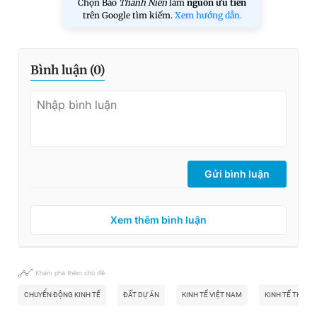
Chọn Báo
Thanh Niên
làm
nguồn ưu tiên
trên Google tìm kiếm.
Xem hướng dẫn.
Bình luận (
0
)
Gửi bình luận
Xem thêm bình luận
Khám phá thêm chủ đề
CHUYỂN ĐỘNG KINH TẾ
ĐẤT DỰ ÁN
KINH TẾ VIỆT NAM
KINH TẾ THẾ GI