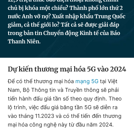
chủ bị khóa một chiều? Thành phố lớn thứ 2
nước Anh vỡ nợ? Xuất nhập khẩu Trung Quốc
Đọc Thanh Niên trên điện thoại
giảm, cả thế giới lo? Tất cả sẽ được giải đáp
trong bản tin Chuyển động Kinh tế của Báo
Thanh Niên.
Theo dõi báo trên
Dự kiến thương mại hóa 5G vào 2024
Hotline
Liên hệ quảng cáo
Để có thể thương mại hóa
mạng 5G
tại Việt
0906 645 777
0908 780 404
Nam, Bộ Thông tin và Truyền thông sẽ phải
Đặt báo
Quảng cáo
RSS
Tòa soạn
Chính sách bảo
tiến hành đấu giá tần số theo quy định. Theo
lộ trình, việc đấu giá băng tần 5G sẽ diễn ra
Tổng biên tập: Nguyễn Ngọc Toàn
Phó tổng biên tập thường trực: Hải Thành
vào tháng 11.2023 và có thể tiến đến thương
Phó tổng biên tập: Lâm Hiếu Dũng
mại hóa công nghệ này từ đầu năm 2024.
Phó tổng biên tập: Trần Việt Hưng
Tổng thư ký tòa soạn: Đức Trung