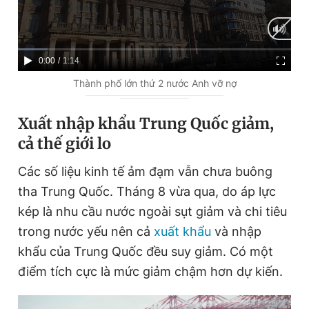
C
0:00
/
D
1:14
u
u
Thành phố lớn thứ 2 nước Anh vỡ nợ
r
r
Xuất nhập khẩu Trung Quốc giảm,
r
a
cả thế giới lo
e
t
n
i
Các số liệu kinh tế ảm đạm vẫn chưa buông
t
o
tha Trung Quốc. Tháng 8 vừa qua, do áp lực
T
n
kép là nhu cầu nước ngoài sụt giảm và chi tiêu
i
trong nước yếu nên cả
xuất khẩu
và nhập
m
khẩu của Trung Quốc đều suy giảm. Có một
e
điểm tích cực là mức giảm chậm hơn dự kiến.