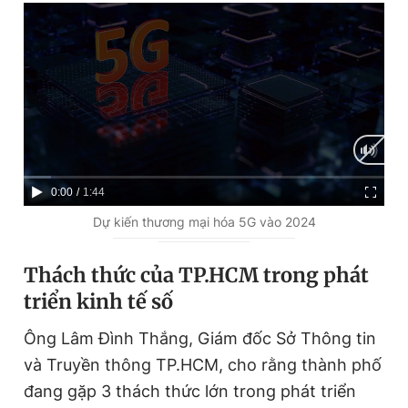
Giấy phép xuất bản số 110/GP - BTTTT cấp ngày 24.3.2020
© 2003-2026 Bản quyền thuộc về Báo Thanh Niên. Cấm sao
chép dưới mọi hình thức nếu không có sự chấp thuận bằng văn
bản. Phát triển bởi ePi Technologies, JSC.
C
0:00
/
D
1:44
u
u
Dự kiến thương mại hóa 5G vào 2024
r
r
Thách thức của TP.HCM trong phát
r
a
triển kinh tế số
e
t
n
i
Ông Lâm Đình Thắng, Giám đốc Sở Thông tin
t
o
và Truyền thông TP.HCM, cho rằng thành phố
T
n
đang gặp 3 thách thức lớn trong phát triển