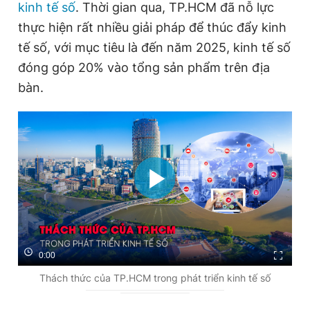
i
kinh tế số
. Thời gian qua, TP.HCM đã nỗ lực
m
thực hiện rất nhiều giải pháp để thúc đẩy kinh
e
tế số, với mục tiêu là đến năm 2025, kinh tế số
đóng góp 20% vào tổng sản phẩm trên địa
bàn.
0:00
Thách thức của TP.HCM trong phát triển kinh tế số