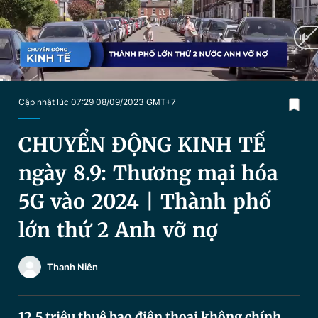
Chuyên mục khác
Tin đã xem
Chào ngày mới
Tin 24h
Đăng xuất
Tin thị trường
Tin 360
Current
0:19
/
Duration
35:14
Cập nhật lúc 07:29 08/09/2023 GMT+7
Time
Video
Magazine
CHUYỂN ĐỘNG KINH TẾ
ngày 8.9: Thương mại hóa
Sản phẩm khác
5G vào 2024 | Thành phố
Tiện ích
Bạn cần biết
lớn thứ 2 Anh vỡ nợ
Thông tin tòa soạn
Liên hệ quảng cáo
Thanh Niên
12,5 triệu thuê bao điện thoại không chính