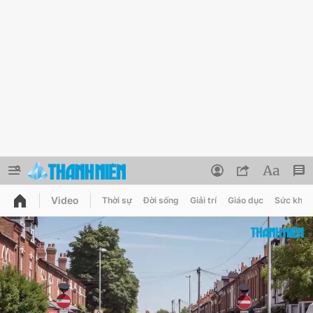
Video
Thời sự
Đời sống
Giải trí
Giáo dục
Sức khỏe
QUẢNG CÁO
ĐẶT BÁO
Thông tin tài khoản
Đổi mật khẩu
Chuyên mục
Tin đã lưu