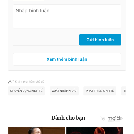
Gửi bình luận
Xem thêm bình luận
Khám phá thêm chủ đề
CHUYỂN ĐỘNG KINH TẾ
XUẤT NHẬP KHẨU
PHÁT TRIỂN KINH TẾ
THỊ TR