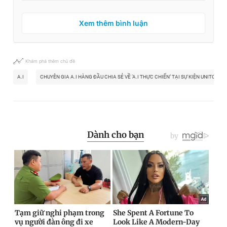
Xem thêm bình luận
Khám phá thêm chủ đề
A.I
CHUYÊN GIA A.I HÀNG ĐẦU CHIA SẺ VỀ ‘A.I THỰC CHIẾN’ TẠI SỰ KIỆN UNITOUR H