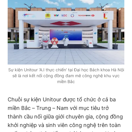
Giấy phép xuất bản số 110/GP - BTTTT cấp ngày 24.3.2020
© 2003-2026 Bản quyền thuộc về Báo Thanh Niên. Cấm sao
chép dưới mọi hình thức nếu không có sự chấp thuận bằng văn
bản. Phát triển bởi ePi Technologies, JSC.
Sự kiện Unitour 'A.I thực chiến' tại Đại học Bách khoa Hà Nội
sẽ là nơi kết nối cộng đồng đam mê công nghệ khu vực
miền Bắc
Chuỗi sự kiện Unitour được tổ chức ở cả ba
miền Bắc – Trung – Nam với mục tiêu trở
thành cầu nối giữa giới chuyên gia, cộng đồng
khởi nghiệp và sinh viên công nghệ trên toàn