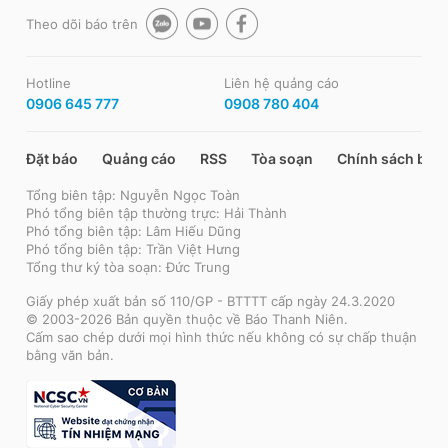
Theo dõi báo trên
Hotline
Liên hệ quảng cáo
0906 645 777
0908 780 404
Đặt báo
Quảng cáo
RSS
Tòa soạn
Chính sách bảo
Tổng biên tập: Nguyễn Ngọc Toàn
Phó tổng biên tập thường trực: Hải Thành
Phó tổng biên tập: Lâm Hiếu Dũng
Phó tổng biên tập: Trần Việt Hưng
Tổng thư ký tòa soạn: Đức Trung
Giấy phép xuất bản số 110/GP - BTTTT cấp ngày 24.3.2020
© 2003-2026 Bản quyền thuộc về Báo Thanh Niên.
Cấm sao chép dưới mọi hình thức nếu không có sự chấp thuận
bằng văn bản.