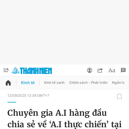
Kinh tế
Kinh tế xanh
Chính sách - Phát triển
Ngân hàn
QUẢNG CÁO
ĐẶT BÁO
12/09/2025 13:39 GMT+7
Thông tin tài khoản
Chuyên gia A.I hàng đầu
Đổi mật khẩu
Chuyên mục
chia sẻ về ‘A.I thực chiến’ tại
Tin đã lưu