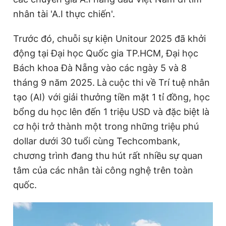
nhân tài 'A.I thực chiến'.
Đọc Thanh Niên trên điện thoại
Trước đó, chuỗi sự kiện Unitour 2025 đã khởi
động tại Đại học Quốc gia TP.HCM, Đại học
Bách khoa Đà Nẵng vào các ngày 5 và 8
tháng 9 năm 2025.
Là
cuộc thi về Trí tuệ nhân
tạo (AI) với giải thưởng tiền mặt 1 tỉ đồng, học
Theo dõi báo trên
bổng du học lên đến 1 triệu USD và đặc biệt là
cơ hội trở thành một trong những triệu phú
Hotline
Liên hệ quảng cáo
0906 645 777
0908 780 404
dollar dưới 30 tuổi cùng Techcombank,
chương trình đang thu hút rất nhiều sự quan
Đặt báo
Quảng cáo
RSS
Tòa soạn
Chính sách bảo
tâm của các nhân tài công nghệ trên toàn
Tổng biên tập: Nguyễn Ngọc Toàn
quốc.
Phó tổng biên tập thường trực: Hải Thành
Phó tổng biên tập: Lâm Hiếu Dũng
Phó tổng biên tập: Trần Việt Hưng
Tổng thư ký tòa soạn: Đức Trung