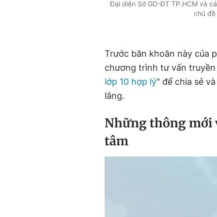
Đại diện Sở GD-ĐT TP.HCM và các 
chủ đề
Trước băn khoăn này của p
chương trình tư vấn truyền 
lớp 10 hợp lý
" để chia sẻ v
lắng.
Những thông mới v
tâm