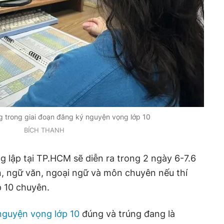
g trong giai đoạn đăng ký nguyện vọng lớp 10
BÍCH THANH
ng lập tại TP.HCM sẽ diễn ra trong 2 ngày 6-7.6
n, ngữ văn, ngoại ngữ và môn chuyên nếu thí
p 10 chuyên.
nguyện vọng lớp 10
đúng và trúng đang là