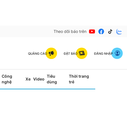
Theo dõi báo trên
QUẢNG CÁO
ĐẶT BÁO
ĐĂNG NHẬP
Công
Tiêu
Thời trang
Xe
Video
nghệ
dùng
trẻ