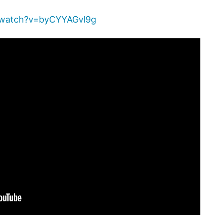
/watch?v=byCYYAGvl9g