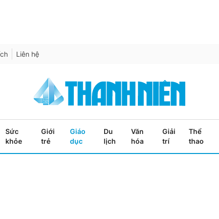
ích
Liên hệ
Sức
Giới
Giáo
Du
Văn
Giải
Thể
khỏe
trẻ
dục
lịch
hóa
trí
thao