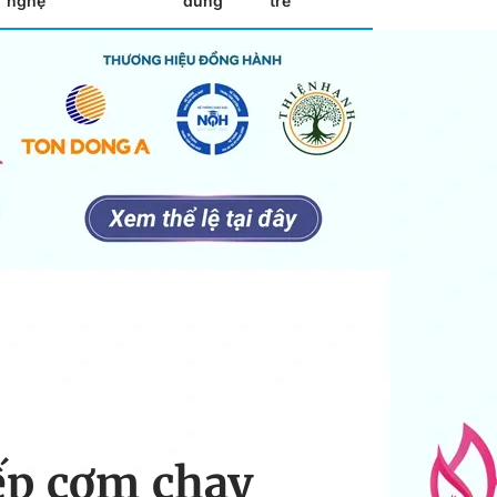
nghệ
dùng
trẻ
bếp cơm chay