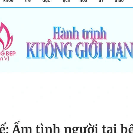
khỏe
trẻ
dục
lịch
hóa
trí
thao
ế: Ấm tình người tại 