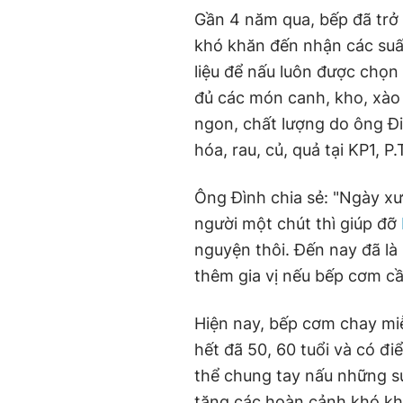
Gần 4 năm qua, bếp đã trở
khó khăn đến nhận các suấ
liệu để nấu luôn được chọn
đủ các món canh, kho, xào 
ngon, chất lượng do ông Đi
hóa, rau, củ, quả tại KP1, P
Ông Đình chia sẻ: "Ngày xư
người một chút thì giúp đỡ
nguyện thôi. Đến nay đã là 
thêm gia vị nếu bếp cơm cầ
Hiện nay, bếp cơm chay mi
hết đã 50, 60 tuổi và có đ
thể chung tay nấu những s
tặng các hoàn cảnh khó kh