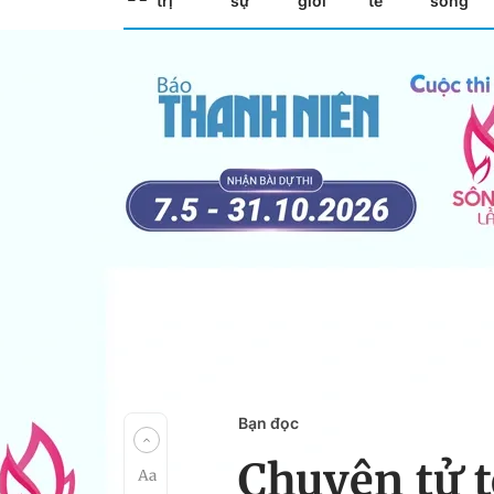
trị
sự
giới
tế
sống
Bạn đọc
Chuyện tử t