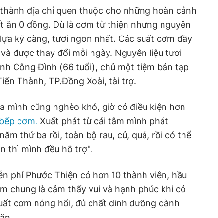
 thành địa chỉ quen thuộc cho những hoàn cảnh
t ăn 0 đồng. Dù là cơm từ thiện nhưng nguyên
 lựa kỹ càng, tươi ngon nhất. Các suất cơm đầy
và được thay đổi mỗi ngày. Nguyên liệu tươi
nh Công Đình (66 tuổi), chủ một tiệm bán tạp
.Tiến Thành, TP.Đồng Xoài, tài trợ.
a mình cũng nghèo khó, giờ có điều kiện hơn
bếp cơm.
Xuất phát từ cái tâm mình phát
năm thứ ba rồi, toàn bộ rau, củ, quả, rồi có thể
n thì mình đều hỗ trợ".
ễn phí Phước Thiện có hơn 10 thành viên, hầu
iểm chung là cảm thấy vui và hạnh phúc khi có
uất cơm nóng hổi, đủ chất dinh dưỡng dành
ăn.