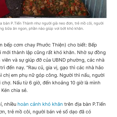
a bàn P.Tiến Thành như người già neo đơn, trẻ mồ côi, người
ng bữa ăn ngon, phần nào giúp vơi bớt khó khăn.
ên bếp cơm chay Phước Thiện) cho biết: Bếp
i mới thành lập cũng rất khó khăn. Nhờ sự đồng
h viên và sự giúp đỡ của UBND phường, các nhà
ì đến nay. "Rau củ, gia vị, gạo thì các nhà hảo
hì chị em phụ nữ góp công. Người thì nấu, người
đi chợ. Nấu từ 6 giờ, đến khoảng 10 giờ là mình
Kén chia sẻ.
í, nhiều
hoàn cảnh khó khăn
trên địa bàn P.Tiến
n, trẻ mồ côi, người bán vé số dạo đã có