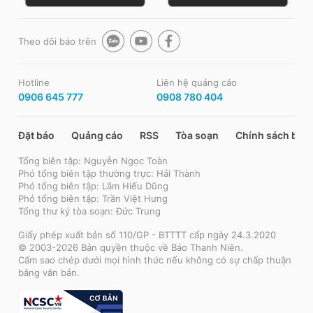
Theo dõi báo trên
Hotline
Liên hệ quảng cáo
0906 645 777
0908 780 404
Đặt báo
Quảng cáo
RSS
Tòa soạn
Chính sách bảo
Tổng biên tập: Nguyễn Ngọc Toàn
Phó tổng biên tập thường trực: Hải Thành
Phó tổng biên tập: Lâm Hiếu Dũng
Phó tổng biên tập: Trần Việt Hưng
Tổng thư ký tòa soạn: Đức Trung
Giấy phép xuất bản số 110/GP - BTTTT cấp ngày 24.3.2020
© 2003-2026 Bản quyền thuộc về Báo Thanh Niên.
Cấm sao chép dưới mọi hình thức nếu không có sự chấp thuận
bằng văn bản.