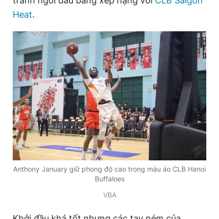
tranh ngôi đầu bảng xếp hạng với
CLB Saigon
Heat
.
Đọc Thanh Niên trên điện thoại
Theo dõi báo trên
Hotline
Liên hệ quảng cáo
0906 645 777
0908 780 404
Đặt báo
Quảng cáo
RSS
Tòa soạn
Chính sách bảo
Anthony January giữ phong độ cao trong màu áo CLB Hanoi
Tổng biên tập: Nguyễn Ngọc Toàn
Buffaloes
Phó tổng biên tập thường trực: Hải Thành
Phó tổng biên tập: Lâm Hiếu Dũng
VBA
Phó tổng biên tập: Trần Việt Hưng
Tổng thư ký tòa soạn: Đức Trung
Khởi đầu khá tốt nhưng các tay ném của