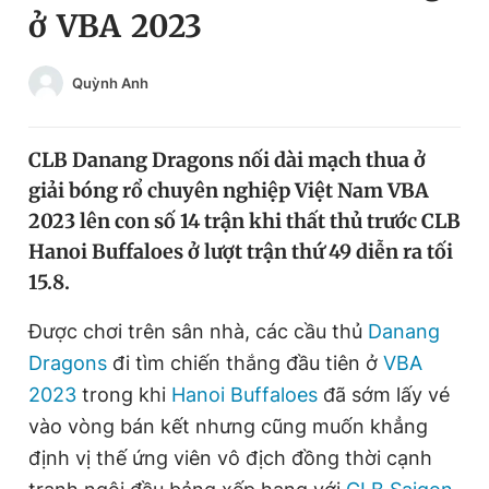
ở VBA 2023
Chuyên mục khác
Tin đã xem
Chào ngày mới
Tin 24h
Quỳnh Anh
Đăng xuất
Tin thị trường
Tin 360
CLB Danang Dragons nối dài mạch thua ở
giải bóng rổ chuyên nghiệp Việt Nam VBA
Video
Magazine
2023 lên con số 14 trận khi thất thủ trước CLB
Hanoi Buffaloes ở lượt trận thứ 49 diễn ra tối
15.8.
Sản phẩm khác
Được chơi trên sân nhà, các cầu thủ
Danang
Tiện ích
Bạn cần biết
Dragons
đi tìm chiến thắng đầu tiên ở
VBA
2023
trong khi
Hanoi Buffaloes
đã sớm lấy vé
Thông tin tòa soạn
Liên hệ quảng cáo
vào vòng bán kết nhưng cũng muốn khẳng
định vị thế ứng viên vô địch đồng thời cạnh