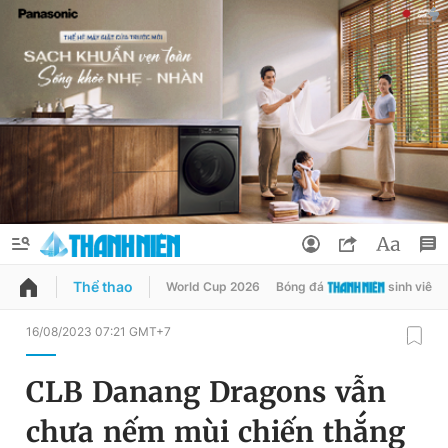
Thể thao
World Cup 2026
Bóng đá
sinh viên
QUẢNG CÁO
ĐẶT BÁO
16/08/2023 07:21 GMT+7
Thông tin tài khoản
CLB Danang Dragons vẫn
Đổi mật khẩu
Chuyên mục
chưa nếm mùi chiến thắng
Tin đã lưu