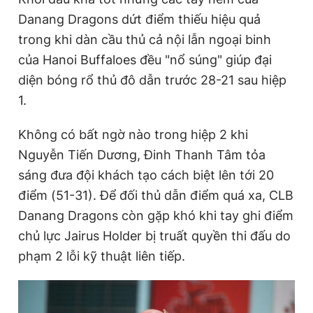
Giấy phép xuất bản số 110/GP - BTTTT cấp ngày 24.3.2020
Danang Dragons dứt điểm thiếu hiệu quả
© 2003-2026 Bản quyền thuộc về Báo Thanh Niên. Cấm sao
trong khi dàn cầu thủ cả nội lẫn ngoại binh
chép dưới mọi hình thức nếu không có sự chấp thuận bằng văn
bản. Phát triển bởi ePi Technologies, JSC.
của Hanoi Buffaloes đều "nổ súng" giúp đại
diện bóng rổ thủ đô dẫn trước 28-21 sau hiệp
1.
Không có bất ngờ nào trong hiệp 2 khi
Nguyễn Tiến Dương, Đinh Thanh Tâm tỏa
sáng đưa đội khách tạo cách biệt lên tới 20
điểm (51-31). Để đối thủ dẫn điểm quá xa, CLB
Danang Dragons còn gặp khó khi tay ghi điểm
chủ lực Jairus Holder bị truất quyền thi đấu do
phạm 2 lỗi kỹ thuật liên tiếp.