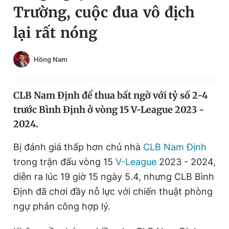
Trường, cuộc đua vô địch
Chuyên mục khác
Tin đã xem
lại rất nóng
Chào ngày mới
Tin 24h
Đăng xuất
Hồng Nam
Tin thị trường
Tin 360
CLB Nam Định để thua bất ngờ với tỷ số 2-4
Video
Magazine
trước Bình Định ở vòng 15 V-League 2023 -
2024.
Sản phẩm khác
Bị đánh giá thấp hơn chủ nhà
CLB Nam Định
Tiện ích
Bạn cần biết
trong trận đấu vòng 15
V-League
2023 - 2024,
diễn ra lúc 19 giờ 15 ngày 5.4, nhưng CLB Bình
Thông tin tòa soạn
Liên hệ quảng cáo
Định đã chơi đầy nỗ lực với chiến thuật phòng
ngự phản công hợp lý.