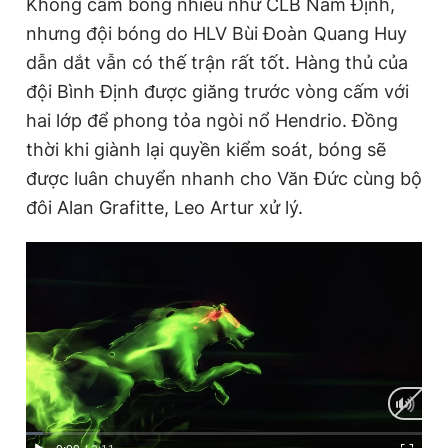
Không cầm bóng nhiều như CLB Nam Định,
nhưng đội bóng do HLV Bùi Đoàn Quang Huy
dẫn dắt vẫn có thế trận rất tốt. Hàng thủ của
Đọc Thanh Niên trên điện thoại
đội Bình Định được giăng trước vòng cấm với
hai lớp để phong tỏa ngòi nổ Hendrio. Đồng
thời khi giành lại quyền kiểm soát, bóng sẽ
được luân chuyển nhanh cho Văn Đức cùng bộ
Theo dõi báo trên
đôi Alan Grafitte, Leo Artur xử lý.
Hotline
Liên hệ quảng cáo
0906 645 777
0908 780 404
Đặt báo
Quảng cáo
RSS
Tòa soạn
Chính sách bảo
Tổng biên tập: Nguyễn Ngọc Toàn
Phó tổng biên tập thường trực: Hải Thành
Phó tổng biên tập: Lâm Hiếu Dũng
Phó tổng biên tập: Trần Việt Hưng
Tổng thư ký tòa soạn: Đức Trung