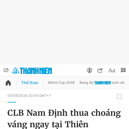
Thể thao
World Cup 2026
Bóng đá
sinh viên
QUẢNG CÁO
ĐẶT BÁO
05/04/2024 20:04 GMT+7
Thông tin tài khoản
CLB Nam Định thua choáng
Đổi mật khẩu
Chuyên mục
váng ngay tại Thiên
Tin đã lưu