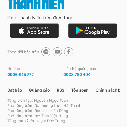
Đọc Thanh Niên trên điện thoại
Theo dõi báo trên
Hotline
Liên hệ quảng cáo
0906 645 777
0908 780 404
Đặt báo
Quảng cáo
RSS
Tòa soạn
Chính sách bảo
Tổng biên tập: Nguyễn Ngọc Toàn
Phó tổng biên tập thường trực: Hải Thành
Phó tổng biên tập: Lâm Hiếu Dũng
Phó tổng biên tập: Trần Việt Hưng
Tổng thư ký tòa soạn: Đức Trung