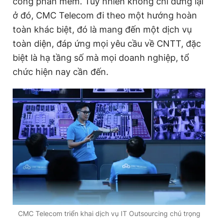
công phần mềm. Tuy nhiên không chỉ dừng lại
ở đó, CMC Telecom đi theo một hướng hoàn
toàn khác biệt, đó là mang đến một dịch vụ
Đọc Thanh Niên trên điện thoại
toàn diện, đáp ứng mọi yêu cầu về CNTT, đặc
biệt là hạ tầng số mà mọi doanh nghiệp, tổ
chức hiện nay cần đến.
Theo dõi báo trên
Hotline
Liên hệ quảng cáo
0906 645 777
0908 780 404
Đặt báo
Quảng cáo
RSS
Tòa soạn
Chính sách bảo
Tổng biên tập: Nguyễn Ngọc Toàn
Phó tổng biên tập thường trực: Hải Thành
Phó tổng biên tập: Lâm Hiếu Dũng
Phó tổng biên tập: Trần Việt Hưng
Tổng thư ký tòa soạn: Đức Trung
CMC Telecom triển khai dịch vụ IT Outsourcing chú trọng