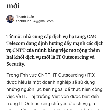
mới
Chuyên mục khác
Tin đã xem
Chào ngày mới
Tin 24h
Thành Luân
thanhluan34@gmail.com
Đăng xuất
Tin thị trường
Tin 360
Từ một nhà cung cấp dịch vụ hạ tầng, CMC
Telecom đang định hướng đẩy mạnh các dịch
Video
Magazine
vụ CNTT của mình bằng việc mở rộng thêm
hai khối dịch vụ mới là IT Outsourcing và
Security.
Sản phẩm khác
Tiện ích
Trong lĩnh vực CNTT, IT Outsourcing (ITO)
Bạn cần biết
được hiểu là một doanh nghiệp sẽ sử dụng
những nguồn lực bên ngoài để thực hiện công
Thông tin tòa soạn
Liên hệ quảng cáo
việc về IT. Thị trường Việt vốn được biết đến
trong IT Outsourcing chủ yếu ở dịch vụ gia