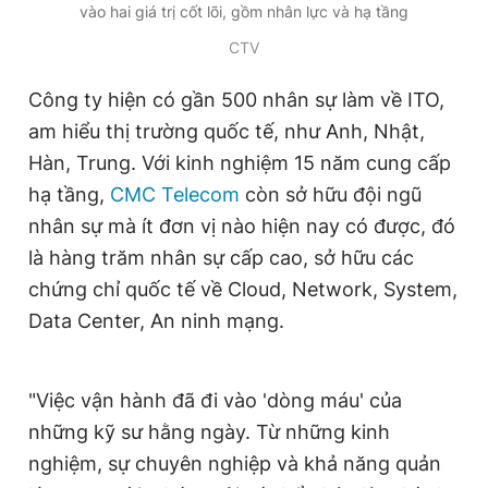
vào hai giá trị cốt lõi, gồm nhân lực và hạ tầng
Giấy phép xuất bản số 110/GP - BTTTT cấp ngày 24.3.2020
© 2003-2026 Bản quyền thuộc về Báo Thanh Niên. Cấm sao
CTV
chép dưới mọi hình thức nếu không có sự chấp thuận bằng văn
bản. Phát triển bởi ePi Technologies, JSC.
Công ty hiện có gần 500 nhân sự làm về ITO,
am hiểu thị trường quốc tế, như Anh, Nhật,
Hàn, Trung. Với kinh nghiệm 15 năm cung cấp
hạ tầng,
CMC Telecom
còn sở hữu đội ngũ
nhân sự mà ít đơn vị nào hiện nay có được, đó
là hàng trăm nhân sự cấp cao, sở hữu các
chứng chỉ quốc tế về Cloud, Network, System,
Data Center, An ninh mạng.
"Việc vận hành đã đi vào 'dòng máu' của
những kỹ sư hằng ngày. Từ những kinh
nghiệm, sự chuyên nghiệp và khả năng quản