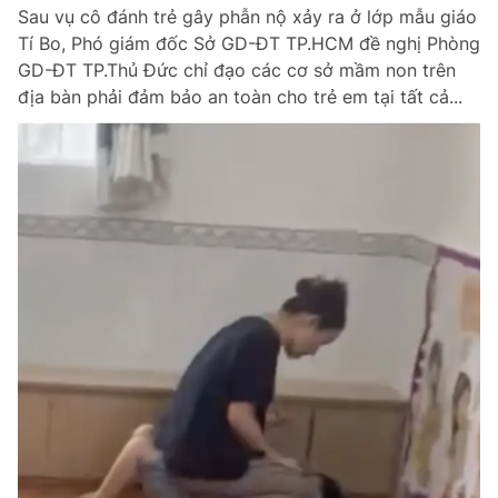
Sau vụ cô đánh trẻ gây phẫn nộ xảy ra ở lớp mẫu giáo
Tí Bo, Phó giám đốc Sở GD-ĐT TP.HCM đề nghị Phòng
GD-ĐT TP.Thủ Đức chỉ đạo các cơ sở mầm non trên
Đọc Thanh Niên trên điện thoại
địa bàn phải đảm bảo an toàn cho trẻ em tại tất cả...
Theo dõi báo trên
Hotline
Liên hệ quảng cáo
0906 645 777
0908 780 404
Đặt báo
Quảng cáo
RSS
Tòa soạn
Chính sách bảo m
Tổng biên tập: Nguyễn Ngọc Toàn
Phó tổng biên tập thường trực: Hải Thành
Phó tổng biên tập: Lâm Hiếu Dũng
Phó tổng biên tập: Trần Việt Hưng
Tổng thư ký tòa soạn: Đức Trung