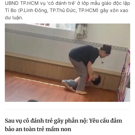
UBND TP.HCM vụ 'cô đánh trẻ' ở lớp mẫu giáo độc lập
Chuyên mục khác
Tí Bo (P.Linh Đông, TP.Thủ Đức, TP.HCM) gây xôn xao
Tin đã xem
dư luận.
Chào ngày mới
Tin 24h
Đăng xuất
Tin thị trường
Tin 360
Video
Magazine
Sản phẩm khác
Tiện ích
Bạn cần biết
Thông tin tòa soạn
Liên hệ quảng cáo
Sau vụ cô đánh trẻ gây phẫn nộ: Yêu cầu đảm
bảo an toàn trẻ mầm non