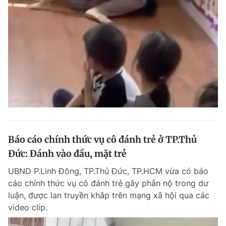
Giấy phép xuất bản số 110/GP - BTTTT cấp ngày 24.3.2020
© 2003-2026 Bản quyền thuộc về Báo Thanh Niên. Cấm sao chép
dưới mọi hình thức nếu không có sự chấp thuận bằng văn bản.
Phát triển bởi ePi Technologies, JSC.
Báo cáo chính thức vụ cô đánh trẻ ở TP.Thủ
Đức: Đánh vào đầu, mặt trẻ
UBND P.Linh Đông, TP.Thủ Đức, TP.HCM vừa có báo
cáo chính thức vụ cô đánh trẻ gây phẫn nộ trong dư
luận, được lan truyền khắp trên mạng xã hội qua các
video clip.