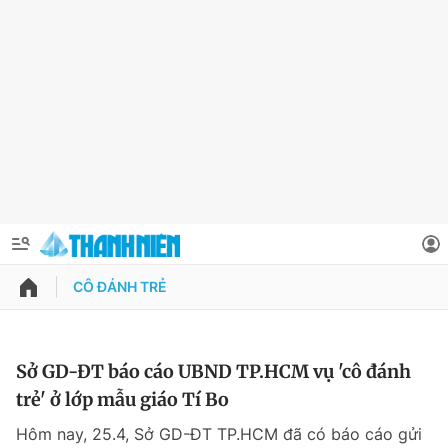
CÔ ĐÁNH TRẺ
QUẢNG CÁO
ĐẶT BÁO
Thông tin tài khoản
Sở GD-ĐT báo cáo UBND TP.HCM vụ 'cô đánh
trẻ' ở lớp mẫu giáo Tí Bo
Đổi mật khẩu
Chuyên mục
Hôm nay, 25.4, Sở GD-ĐT TP.HCM đã có báo cáo gửi
Tin đã lưu