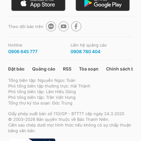
Theo dõi báo trên
Hotline
Liên hệ quảng cáo
0906 645 777
0908 780 404
Đặt báo
Quảng cáo
RSS
Tòa soạn
Chính sách bảo
Tổng biên tập: Nguyễn Ngọc Toàn
Phó tổng biên tập thường trực: Hải Thành
Phó tổng biên tập: Lâm Hiếu Dũng
Phó tổng biên tập: Trần Việt Hưng
Tổng thư ký tòa soạn: Đức Trung
Giấy phép xuất bản số 110/GP - BTTTT cấp ngày 24.3.2020
© 2003-2026 Bản quyền thuộc về Báo Thanh Niên.
Cấm sao chép dưới mọi hình thức nếu không có sự chấp thuận
bằng văn bản.