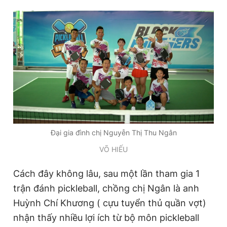
Giấy phép xuất bản số 110/GP - BTTTT cấp ngày 24.3.2020
© 2003-2026 Bản quyền thuộc về Báo Thanh Niên. Cấm sao
chép dưới mọi hình thức nếu không có sự chấp thuận bằng văn
bản. Phát triển bởi ePi Technologies, JSC.
Đại gia đình chị Nguyễn Thị Thu Ngân
VÕ HIẾU
Cách đây không lâu, sau một lần tham gia 1
trận đánh pickleball, chồng chị Ngân là anh
Huỳnh Chí Khương ( cựu tuyển thủ quần vợt)
nhận thấy nhiều lợi ích từ bộ môn pickleball