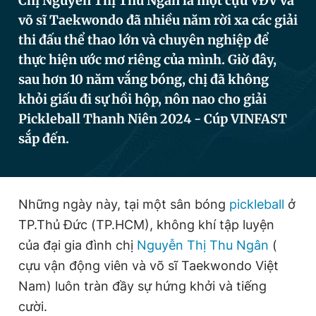
Chị Nguyễn Thị Thu Ngân là một cựu VĐV và
võ sĩ Taekwondo đã nhiều năm rời xa các giải
thi đấu thể thao lớn và chuyên nghiệp để
Đọc Thanh Niên trên điện thoại
thực hiện ước mơ riêng của mình. Giờ đây,
sau hơn 10 năm vắng bóng, chị đã không
khỏi giấu đi sự hồi hộp, nôn nao cho giải
Pickleball Thanh Niên 2024 - Cúp VINFAST
Theo dõi báo trên
sắp đến.
Hotline
Liên hệ quảng cáo
0906 645 777
0908 780 404
Những ngày này, tại một sân bóng
pickleball
ở
TP.Thủ Đức (TP.HCM), không khí tập luyện
Đặt báo
Quảng cáo
RSS
Tòa soạn
Chính sách bảo
của đại gia đình chị
Nguyễn Thị Thu Ngân
(
Tổng biên tập: Nguyễn Ngọc Toàn
cựu vận động viên và võ sĩ Taekwondo Việt
Phó tổng biên tập thường trực: Hải Thành
Phó tổng biên tập: Lâm Hiếu Dũng
Nam) luôn tràn đầy sự hứng khởi và tiếng
Phó tổng biên tập: Trần Việt Hưng
cười.
Tổng thư ký tòa soạn: Đức Trung