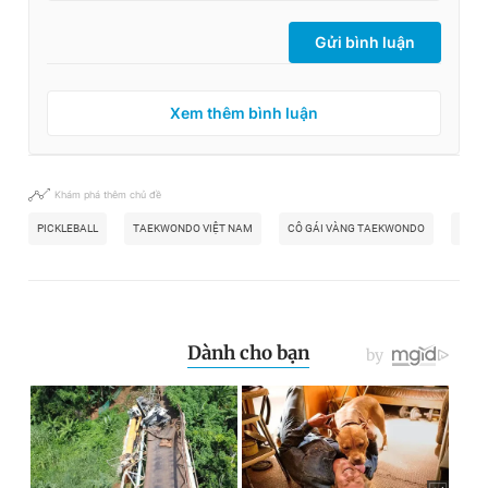
Gửi bình luận
Xem thêm bình luận
Khám phá thêm chủ đề
PICKLEBALL
TAEKWONDO VIỆT NAM
CÔ GÁI VÀNG TAEKWONDO
VĐV 