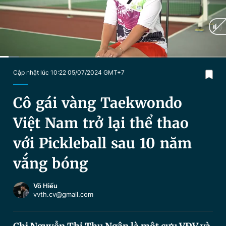
Chuyên mục khác
Tin đã xem
Chào ngày mới
Tin 24h
Đăng xuất
Tin thị trường
Tin 360
Current
0:09
/
Duration
3:52
Cập nhật lúc 10:22 05/07/2024 GMT+7
Time
Video
Magazine
Cô gái vàng Taekwondo
Việt Nam trở lại thể thao
Sản phẩm khác
với Pickleball sau 10 năm
Tiện ích
Bạn cần biết
vắng bóng
Thông tin tòa soạn
Liên hệ quảng cáo
Võ Hiếu
vvth.cv@gmail.com