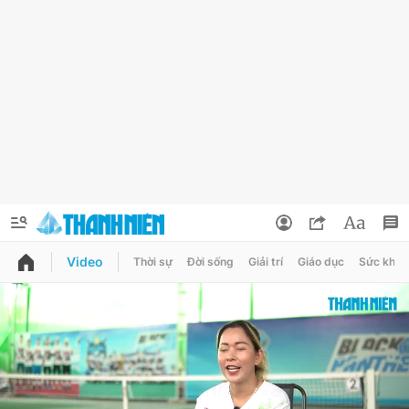
Video
Thời sự
Đời sống
Giải trí
Giáo dục
Sức khỏe
QUẢNG CÁO
ĐẶT BÁO
Thông tin tài khoản
Đổi mật khẩu
Chuyên mục
Tin đã lưu