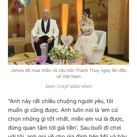
James đã mua nhẫn và cầu hôn Thanh Thuy ngay lần đầu
về Việt Nam
ẢNH: CHỤP MÀN HÌNH
"Anh này rất chiều chuộng người yêu, tôi
muốn gì cũng được. Anh luôn nói là 'em cứ
chọn những gì tốt nhất, miễn em vui là được,
đừng quan tâm tới giá tiền'. Sau buổi đi chơi
với tôi, anh gọi về cho gia đình bên Mỹ và bày