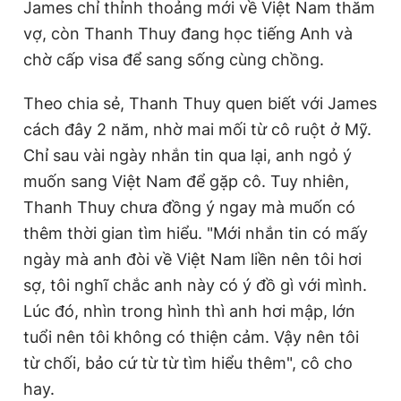
James chỉ thỉnh thoảng mới về Việt Nam thăm
Giấy phép xuất bản số 110/GP - BTTTT cấp ngày 24.3.2020
vợ, còn Thanh Thuy đang học tiếng Anh và
© 2003-2026 Bản quyền thuộc về Báo Thanh Niên. Cấm sao
chép dưới mọi hình thức nếu không có sự chấp thuận bằng văn
chờ cấp visa để sang sống cùng chồng.
bản. Phát triển bởi ePi Technologies, JSC.
Theo chia sẻ, Thanh Thuy quen biết với James
cách đây 2 năm, nhờ mai mối từ cô ruột ở Mỹ.
Chỉ sau vài ngày nhắn tin qua lại, anh ngỏ ý
muốn sang Việt Nam để gặp cô. Tuy nhiên,
Thanh Thuy chưa đồng ý ngay mà muốn có
thêm thời gian tìm hiểu. "Mới nhắn tin có mấy
ngày mà anh đòi về Việt Nam liền nên tôi hơi
sợ, tôi nghĩ chắc anh này có ý đồ gì với mình.
Lúc đó, nhìn trong hình thì anh hơi mập, lớn
tuổi nên tôi không có thiện cảm. Vậy nên tôi
từ chối, bảo cứ từ từ tìm hiểu thêm", cô cho
hay.