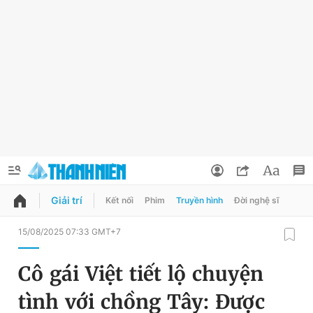
Giải trí
Kết nối
Phim
Truyền hình
Đời nghệ sĩ
QUẢNG CÁO
ĐẶT BÁO
15/08/2025 07:33 GMT+7
Thông tin tài khoản
Cô gái Việt tiết lộ chuyện
Đổi mật khẩu
Chuyên mục
tình với chồng Tây: Được
Tin đã lưu