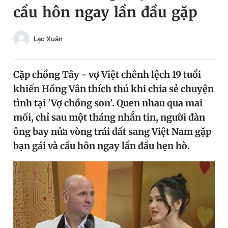
cầu hôn ngay lần đầu gặp
Chuyên mục khác
Tin đã xem
Chào ngày mới
Tin 24h
Lạc Xuân
Đăng xuất
Tin thị trường
Tin 360
Cặp chồng Tây - vợ Việt chênh lệch 19 tuổi
khiến Hồng Vân thích thú khi chia sẻ chuyện
Video
Magazine
tình tại 'Vợ chồng son'. Quen nhau qua mai
mối, chỉ sau một tháng nhắn tin, người đàn
ông bay nửa vòng trái đất sang Việt Nam gặp
Sản phẩm khác
bạn gái và cầu hôn ngay lần đầu hẹn hò.
Tiện ích
Bạn cần biết
Thông tin tòa soạn
Liên hệ quảng cáo