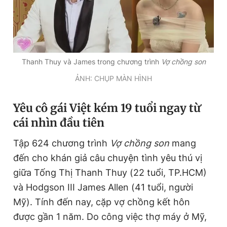
Đọc Thanh Niên trên điện thoại
Thanh Thuy và James trong chương trình
Vợ chồng son
ẢNH: CHỤP MÀN HÌNH
Theo dõi báo trên
Yêu cô gái Việt kém 19 tuổi ngay từ
cái nhìn đầu tiên
Hotline
Liên hệ quảng cáo
0906 645 777
0908 780 404
Tập 624 chương trình
Vợ chồng son
mang
đến cho khán giả câu chuyện tình yêu thú vị
Đặt báo
Quảng cáo
RSS
Tòa soạn
Chính sách bảo
giữa Tống Thị Thanh Thuy (22 tuổi, TP.HCM)
Tổng biên tập: Nguyễn Ngọc Toàn
và Hodgson III James Allen (41 tuổi, người
Phó tổng biên tập thường trực: Hải Thành
Mỹ). Tính đến nay, cặp vợ chồng kết hôn
Phó tổng biên tập: Lâm Hiếu Dũng
Phó tổng biên tập: Trần Việt Hưng
được gần 1 năm. Do công việc thợ máy ở Mỹ,
Tổng thư ký tòa soạn: Đức Trung