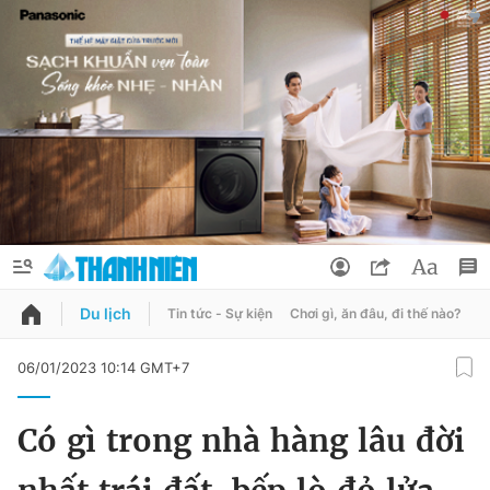
Du lịch
Tin tức - Sự kiện
Chơi gì, ăn đâu, đi thế nào?
B
QUẢNG CÁO
ĐẶT BÁO
06/01/2023 10:14 GMT+7
Thông tin tài khoản
Có gì trong nhà hàng lâu đời
Đổi mật khẩu
Chuyên mục
Tin đã lưu