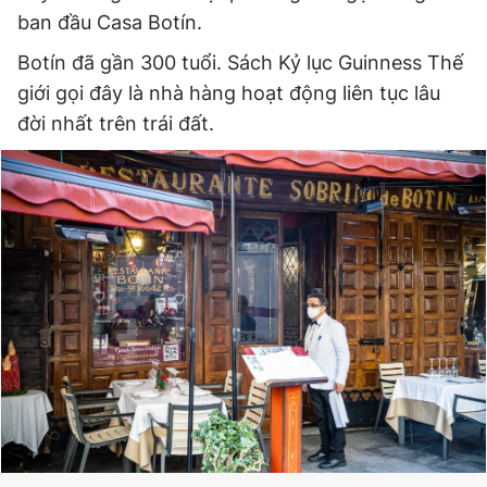
ban đầu Casa Botín.
Botín đã gần 300 tuổi. Sách Kỷ lục Guinness Thế
Đọc Thanh Niên trên điện thoại
giới gọi đây là nhà hàng hoạt động liên tục lâu
đời nhất trên trái đất.
Theo dõi báo trên
Hotline
Liên hệ quảng cáo
0906 645 777
0908 780 404
Đặt báo
Quảng cáo
RSS
Tòa soạn
Chính sách bảo
Tổng biên tập: Nguyễn Ngọc Toàn
Phó tổng biên tập thường trực: Hải Thành
Phó tổng biên tập: Lâm Hiếu Dũng
Phó tổng biên tập: Trần Việt Hưng
Tổng thư ký tòa soạn: Đức Trung