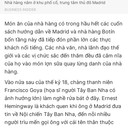
Nhà hàng nằm ở khu phố cổ, trung tâm thủ đô Madrid
Giấy phép xuất bản số 110/GP - BTTTT cấp ngày 24.3.2020
BUSINESS INSIDER
© 2003-2026 Bản quyền thuộc về Báo Thanh Niên. Cấm sao
chép dưới mọi hình thức nếu không có sự chấp thuận bằng văn
bản. Phát triển bởi ePi Technologies, JSC.
Món ăn của nhà hàng có trong hầu hết các cuốn
sách hướng dẫn về Madrid và nhà hàng Botín
bốn tầng này đã tiếp đón phần lớn các thực
khách nổi tiếng. Các nhà văn, nhà lãnh đạo thế
giới và các vị chức sắc đến thăm đều đã cắm nĩa
của họ vào món lợn sữa quay lừng danh của nhà
hàng.
Vào nửa sau của thế kỷ 18, chàng thanh niên
Francisco Goya (họa sĩ người Tây Ban Nha có
ảnh hưởng lớn) làm nghề rửa bát ở đây. Ernest
Hemingway là khách quen khi ông ở Madrid đưa
tin về Nội chiến Tây Ban Nha, đến nỗi nhiều
người trìu mến gọi ông với cái tên thân thuộc