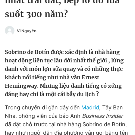
nhất trái đất, bếp lò đỏ lửa
Chuyên mục khác
suốt 300 năm?
Tin đã xem
Chào ngày mới
Tin 24h
Đăng xuất
Vi Nguyễn
Tin thị trường
Tin 360
Sobrino de Botín được xác định là nhà hàng
Video
Magazine
hoạt động liên tục lâu đời nhất thế giới , lừng
danh với món lợn sữa quay và có những thực
khách nổi tiếng như nhà văn Ernest
Sản phẩm khác
Hemingway. Nhưng liệu danh tiếng có xứng
Tiện ích
Bạn cần biết
đáng hay chỉ là một cái bẫy du lịch ?
Trong chuyến đi gần đây đến
Madrid
, Tây Ban
Thông tin tòa soạn
Liên hệ quảng cáo
Nha, phóng viên của báo Anh
Business Insider
đã đặt chỗ trước tại nhà hàng Sobrino de Botín,
hay như người dân địa phương vẫn gọi bằng tên