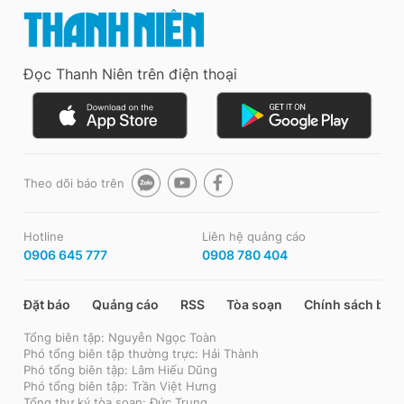
Đọc Thanh Niên trên điện thoại
Theo dõi báo trên
Hotline
Liên hệ quảng cáo
0906 645 777
0908 780 404
Đặt báo
Quảng cáo
RSS
Tòa soạn
Chính sách bảo
Tổng biên tập: Nguyễn Ngọc Toàn
Phó tổng biên tập thường trực: Hải Thành
Phó tổng biên tập: Lâm Hiếu Dũng
Phó tổng biên tập: Trần Việt Hưng
Tổng thư ký tòa soạn: Đức Trung