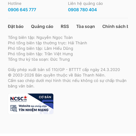
Hotline
Liên hệ quảng cáo
0906 645 777
0908 780 404
Đặt báo
Quảng cáo
RSS
Tòa soạn
Chính sách bảo
Tổng biên tập: Nguyễn Ngọc Toàn
Phó tổng biên tập thường trực: Hải Thành
Phó tổng biên tập: Lâm Hiếu Dũng
Phó tổng biên tập: Trần Việt Hưng
Tổng thư ký tòa soạn: Đức Trung
Giấy phép xuất bản số 110/GP - BTTTT cấp ngày 24.3.2020
© 2003-2026 Bản quyền thuộc về Báo Thanh Niên.
Cấm sao chép dưới mọi hình thức nếu không có sự chấp thuận
bằng văn bản.