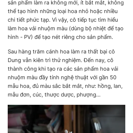
sản phẩm làm ra không mới, ít bắt mắt, không
Giấy phép xuất bản số 110/GP - BTTTT cấp ngày 24.3.2020
thể tạo hình những loại hoa nhỏ hoặc nhiều
© 2003-2026 Bản quyền thuộc về Báo Thanh Niên. Cấm sao
chép dưới mọi hình thức nếu không có sự chấp thuận bằng văn
chi tiết phức tạp. Vì vậy, cô tiếp tục tìm hiểu
bản. Phát triển bởi ePi Technologies, JSC.
làm hoa vải nhuộm màu (dùng bộ nhiệt để tạo
hình - PV) để tạo nét riêng cho sản phẩm.
Sau hàng trăm cánh hoa làm ra thất bại cô
Dung vẫn kiên trì thử nghiệm. Đến nay, cô
thành công khi tạo ra các sản phẩm hoa vải
nhuộm màu đầy tính nghệ thuật với gần 50
mẫu hoa, đủ màu sắc bắt mắt, như: hồng, lan,
mẫu đơn, cúc, thược dược, phượng…