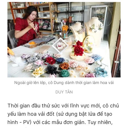
Đọc Thanh Niên trên điện thoại
Theo dõi báo trên
Hotline
Liên hệ quảng cáo
0906 645 777
0908 780 404
Ngoài giờ lên lớp, cô Dung dành thời gian làm hoa vải
DUY TÂN
Đặt báo
Quảng cáo
RSS
Tòa soạn
Chính sách bảo
Tổng biên tập: Nguyễn Ngọc Toàn
Thời gian đầu thử sức với lĩnh vực mới, cô chủ
Phó tổng biên tập thường trực: Hải Thành
yếu làm hoa vải đốt (sử dụng bật lửa để tạo
Phó tổng biên tập: Lâm Hiếu Dũng
Phó tổng biên tập: Trần Việt Hưng
hình - PV) với các mẫu đơn giản. Tuy nhiên,
Tổng thư ký tòa soạn: Đức Trung