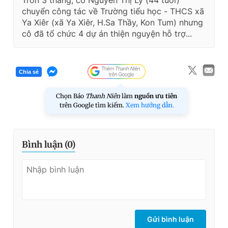
Tròn 3 tháng, cô Nguyễn Thị Lý (44 tuổi)
chuyển công tác về Trường tiểu học - THCS xã
Ya Xiêr (xã Ya Xiêr, H.Sa Thầy, Kon Tum) nhưng
cô đã tổ chức 4 dự án thiện nguyện hỗ trợ...
Chia sẻ
Chọn Báo
Thanh Niên
làm
nguồn ưu tiên
trên Google tìm kiếm.
Xem hướng dẫn.
Bình luận (
0
)
Gửi bình luận