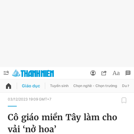
Giáo dục
Tuyển sinh
Chọn nghề - Chọn trường
Du học
QUẢNG CÁO
ĐẶT BÁO
03/12/2023 19:09 GMT+7
Thông tin tài khoản
Cô giáo miền Tây làm cho
Đổi mật khẩu
Chuyên mục
vải ‘nở hoa’
Tin đã lưu