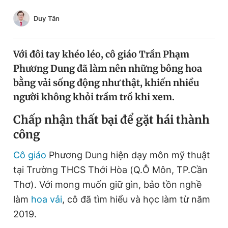
Chuyên mục khác
Duy Tân
Tin đã xem
Chào ngày mới
Tin 24h
Đăng xuất
Với đôi tay khéo léo, cô giáo Trần Phạm
Tin thị trường
Tin 360
Phương Dung đã làm nên những bông hoa
bằng vải sống động như thật, khiến nhiều
người không khỏi trầm trồ khi xem.
Video
Magazine
Chấp nhận thất bại để gặt hái thành
công
Sản phẩm khác
Cô giáo
Phương Dung hiện dạy môn mỹ thuật
Tiện ích
Bạn cần biết
tại Trường THCS Thới Hòa (Q.Ô Môn, TP.Cần
Thơ). Với mong muốn giữ gìn, bảo tồn nghề
Thông tin tòa soạn
Liên hệ quảng cáo
làm
hoa vải
, cô đã tìm hiểu và học làm từ năm
2019.