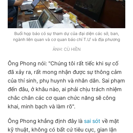
Giấy phép xuất bản số 110/GP - BTTTT cấp ngày 24.3.2020
© 2003-2026 Bản quyền thuộc về Báo Thanh Niên. Cấm sao
chép dưới mọi hình thức nếu không có sự chấp thuận bằng văn
bản. Phát triển bởi ePi Technologies, JSC.
Buổi họp báo có sự tham dự của đại diện các sở, ban,
ngành liên quan và cơ quan báo chí T.Ư và địa phương
ẢNH: CÙ HIỀN
Ông Phong nói: "Chúng tôi rất tiếc khi sự cố
đã xảy ra, rất mong nhận được sự thông cảm
của thí sinh, phụ huynh và nhân dân. Sai phạm
đến đâu, ở khâu nào, ai phải chịu trách nhiệm
chắc chắn các cơ quan chức năng sẽ công
khai, minh bạch và làm rõ".
Ông Phong khẳng định đây là
sai sót
về mặt
kỹ thuật, không có bất cứ tiêu cực, gian lận