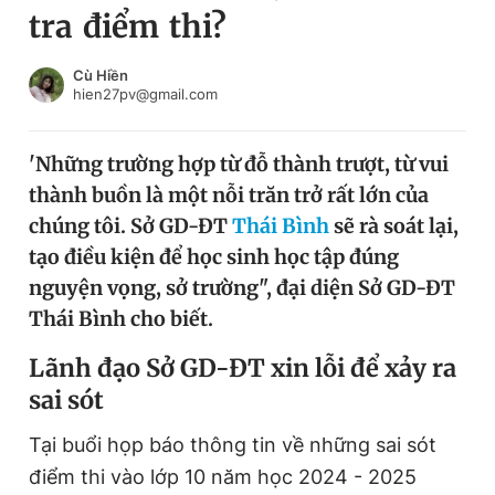
tra điểm thi?
Chuyên mục khác
Tin đã xem
Chào ngày mới
Tin 24h
Cù Hiền
hien27pv@gmail.com
Đăng xuất
Tin thị trường
Tin 360
'Những trường hợp từ đỗ thành trượt, từ vui
thành buồn là một nỗi trăn trở rất lớn của
Video
Magazine
chúng tôi. Sở GD-ĐT
Thái Bình
sẽ rà soát lại,
tạo điều kiện để học sinh học tập đúng
nguyện vọng, sở trường", đại diện Sở GD-ĐT
Sản phẩm khác
Thái Bình cho biết.
Tiện ích
Bạn cần biết
Lãnh đạo Sở GD-ĐT xin lỗi để xảy ra
sai sót
Thông tin tòa soạn
Liên hệ quảng cáo
Tại buổi họp báo thông tin về những sai sót
điểm thi vào lớp 10 năm học 2024 - 2025