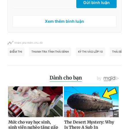
Gửi bình luận
Xem thêm bình luận
Khám phá thêm chủ đề
ĐIỂM THI
THANH TRA TỈNH THÁI BÌNH
KỲ THI VÀO LỚP 10
THÁI BÌNH