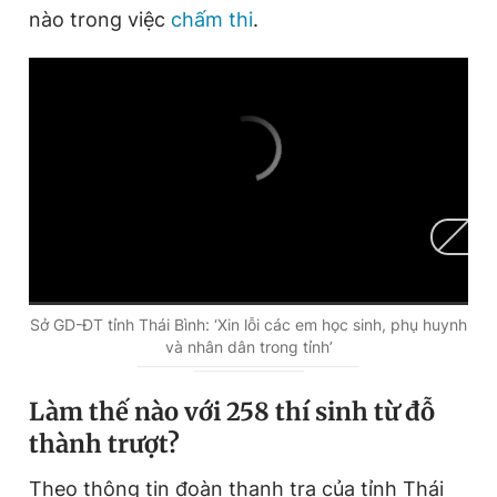
nào trong việc
chấm thi
.
C
0:00
/
D
0:00
Sở GD-ĐT tỉnh Thái Bình: ‘Xin lỗi các em học sinh, phụ huynh
và nhân dân trong tỉnh’
u
u
r
r
Làm thế nào với 258 thí sinh từ đỗ
r
a
thành trượt?
e
t
Theo thông tin đoàn thanh tra của tỉnh Thái
n
i