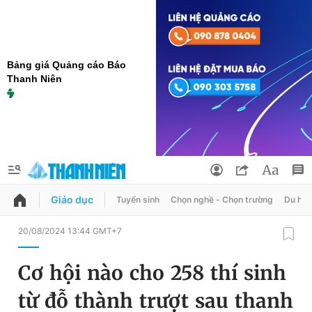
Bảng giá Quảng cáo Báo
Thanh Niên
Giáo dục
Tuyển sinh
Chọn nghề - Chọn trường
Du học
QUẢNG CÁO
ĐẶT BÁO
20/08/2024 13:44 GMT+7
Thông tin tài khoản
Cơ hội nào cho 258 thí sinh
Đổi mật khẩu
Chuyên mục
từ đỗ thành trượt sau thanh
Tin đã lưu