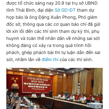
được tổ chức sáng nay 20.8 tại trụ sở UBND
tỉnh Thái Bình, đại diện
Sở GD-ĐT
tham dự
họp báo là ông Đặng Xuân Phong, Phó giám
Đọc Thanh Niên trên điện thoại
đốc sở, thông qua các cơ quan báo chí đã gửi
lời xin lỗi đến các thí sinh tham dự kỳ thi, phụ
huynh và toàn thể nhân dân về những sai sót
không đáng có xảy ra trong quá trình hồi
Theo dõi báo trên
phách, ghép phách bài thi tự luận dẫn đến sai
sót, nhầm lẫn về
điểm thi
của các thí sinh.
Hotline
Liên hệ quảng cáo
0906 645 777
0908 780 404
Đặt báo
Quảng cáo
RSS
Tòa soạn
Chính sách bảo
Tổng biên tập: Nguyễn Ngọc Toàn
Phó tổng biên tập thường trực: Hải Thành
Phó tổng biên tập: Lâm Hiếu Dũng
Phó tổng biên tập: Trần Việt Hưng
Tổng thư ký tòa soạn: Đức Trung