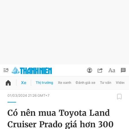
Xe
Thị trường
Xe xanh
Đánh giá xe
Tư vấn
Video
QUẢNG CÁO
ĐẶT BÁO
01/03/2024 21:26 GMT+7
Thông tin tài khoản
Có nên mua Toyota Land
Đổi mật khẩu
Chuyên mục
Cruiser Prado giá hơn 300
Tin đã lưu