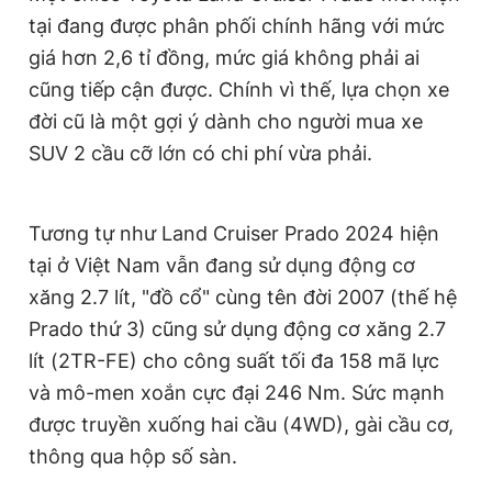
Giấy phép xuất bản số 110/GP - BTTTT cấp ngày 24.3.2020
tại đang được phân phối chính hãng với mức
© 2003-2026 Bản quyền thuộc về Báo Thanh Niên. Cấm sao
giá hơn 2,6 tỉ đồng, mức giá không phải ai
chép dưới mọi hình thức nếu không có sự chấp thuận bằng văn
bản. Phát triển bởi ePi Technologies, JSC.
cũng tiếp cận được. Chính vì thế, lựa chọn xe
đời cũ là một gợi ý dành cho người mua xe
SUV 2 cầu cỡ lớn có chi phí vừa phải.
Tương tự như Land Cruiser Prado 2024 hiện
tại ở Việt Nam vẫn đang sử dụng động cơ
xăng 2.7 lít, "đồ cổ" cùng tên đời 2007 (thế hệ
Prado thứ 3) cũng sử dụng động cơ xăng 2.7
lít (2TR-FE) cho công suất tối đa 158 mã lực
và mô-men xoắn cực đại 246 Nm. Sức mạnh
được truyền xuống hai cầu (4WD), gài cầu cơ,
thông qua hộp số sàn.