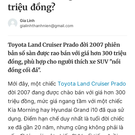
triệu đồng?
Chuyên mục khác
Tin đã xem
Chào ngày mới
Tin 24h
Gia Linh
gialinhthanhnien@gmail.com
Đăng xuất
Tin thị trường
Tin 360
Toyota Land Cruiser Prado đời 2007 phiên
bản số sàn được rao bán với giá hơn 300 triệu
Video
Magazine
đồng, phù hợp cho người thích xe SUV "nồi
đồng cối đá".
Sản phẩm khác
Mới đây, một chiếc
Toyota Land Cruiser Prado
Tiện ích
Bạn cần biết
đời 2007 đang được chào bán với giá hơn 300
triệu đồng, mức giá ngang tầm với một chiếc
Kia Morning hay Hyundai Grand i10 đã qua sử
Thông tin tòa soạn
Liên hệ quảng cáo
dụng. Điểm hạn chế duy nhất là tuổi đời chiếc
xe đã gần 20 năm, nhưng cũng không phải là