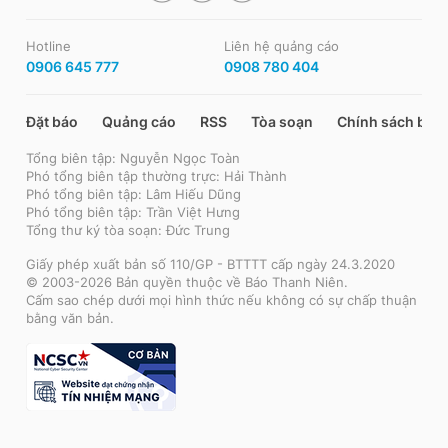
Hotline
Liên hệ quảng cáo
0906 645 777
0908 780 404
Đặt báo
Quảng cáo
RSS
Tòa soạn
Chính sách bảo
Tổng biên tập: Nguyễn Ngọc Toàn
Phó tổng biên tập thường trực: Hải Thành
Phó tổng biên tập: Lâm Hiếu Dũng
Phó tổng biên tập: Trần Việt Hưng
Tổng thư ký tòa soạn: Đức Trung
Giấy phép xuất bản số 110/GP - BTTTT cấp ngày 24.3.2020
© 2003-2026 Bản quyền thuộc về Báo Thanh Niên.
Cấm sao chép dưới mọi hình thức nếu không có sự chấp thuận
bằng văn bản.