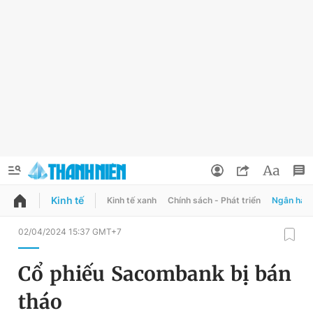
Kinh tế
Kinh tế xanh
Chính sách - Phát triển
Ngân hàn
QUẢNG CÁO
ĐẶT BÁO
02/04/2024 15:37 GMT+7
Thông tin tài khoản
Cổ phiếu Sacombank bị bán
Đổi mật khẩu
Chuyên mục
tháo
Tin đã lưu