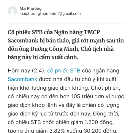
Chuyên mục khác
Mai Phương
Tin đã xem
maiphuongthanhnien@gmail.com
Chào ngày mới
Tin 24h
Đăng xuất
Cổ phiếu STB của Ngân hàng TMCP
Tin thị trường
Tin 360
Sacombank bị bán tháo, giá rớt mạnh sau tin
đồn ông Dương Công Minh, Chủ tịch nhà
Video
Magazine
băng này bị cấm xuất cảnh.
Hôm nay (2.4),
cổ phiếu STB
của ngân hàng
Sacombank
được nhà đầu tư chú ý khi xuất
Sản phẩm khác
hiện khối lượng giao dịch khủng. Chốt phiên,
Tiện ích
Bạn cần biết
cổ phiếu này có đến hơn 105 triệu đơn vị được
giao dịch khớp lệnh và đây là phiên có lượng
Thông tin tòa soạn
Liên hệ quảng cáo
giao dịch kỷ lục từ trước đến nay. Đồng thời,
cổ phiếu STB chốt phiên giảm 1.200 đồng,
tương ứng giảm 3,82% xuống 30.200 đồng.