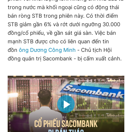
Giấy phép xuất bản số 110/GP - BTTTT cấp ngày 24.3.2020
trong nước mà khối ngoại cũng có động thái
© 2003-2026 Bản quyền thuộc về Báo Thanh Niên. Cấm sao
bán ròng STB trong phiên này. Có thời điểm
chép dưới mọi hình thức nếu không có sự chấp thuận bằng văn
bản. Phát triển bởi ePi Technologies, JSC.
STB giảm gần 6% và rớt dưới ngưỡng 30.000
đồng/cổ phiếu, về gần sát giá sàn. Việc bán
mạnh STB được cho có liên quan đến tin
đồn
ông Dương Công Minh
- Chủ tịch Hội
đồng quản trị Sacombank - bị cấm xuất cảnh.