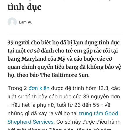
tình dục
Chuyên mục khác
Tin đã xem
Chào ngày mới
Tin 24h
Lam Vũ
Đăng xuất
Tin thị trường
Tin 360
39 người cho biết họ đã bị lạm dụng tình dục
tại một cơ sở dành cho trẻ em gặp rắc rối tại
Video
Magazine
bang Maryland của Mỹ và cáo buộc các cơ
quan chính quyền tiểu bang đã không bảo vệ
họ, theo báo The Baltimore Sun.
Sản phẩm khác
Trong 2
đơn kiện
được đệ trình hôm 12.3, các
Tiện ích
Bạn cần biết
luật sư trình bày cáo buộc của 39 nguyên đơn
- hầu hết là phụ nữ, tuổi từ 23 đến 55 - về
Thông tin tòa soạn
Liên hệ quảng cáo
những gì đã xảy ra với họ tại
trung tâm Good
Shepherd Services
. Cơ sở này được điều hành