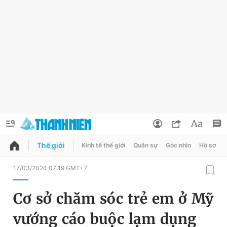
Thế giới
Kinh tế thế giới
Quân sự
Góc nhìn
Hồ sơ
QUẢNG CÁO
ĐẶT BÁO
17/03/2024 07:19 GMT+7
Thông tin tài khoản
Cơ sở chăm sóc trẻ em ở Mỹ
Đổi mật khẩu
Chuyên mục
vướng cáo buộc lạm dụng
Tin đã lưu