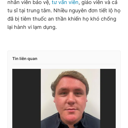
nhân viên bảo vệ,
tư vấn viên
, giáo viên và cả
Giấy phép xuất bản số 110/GP - BTTTT cấp ngày 24.3.2020
tu sĩ tại trung tâm. Nhiều nguyên đơn tiết lộ họ
© 2003-2026 Bản quyền thuộc về Báo Thanh Niên. Cấm sao
chép dưới mọi hình thức nếu không có sự chấp thuận bằng văn
đã bị tiêm thuốc an thần khiến họ khó chống
bản. Phát triển bởi ePi Technologies, JSC.
lại hành vi lạm dụng.
Tin liên quan