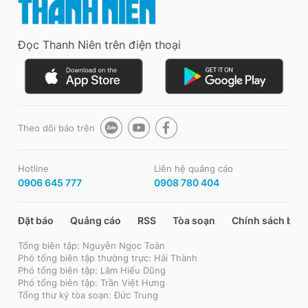
Đọc Thanh Niên trên điện thoại
Theo dõi báo trên
Hotline
Liên hệ quảng cáo
0906 645 777
0908 780 404
Đặt báo
Quảng cáo
RSS
Tòa soạn
Chính sách bảo
Tổng biên tập: Nguyễn Ngọc Toàn
Phó tổng biên tập thường trực: Hải Thành
Phó tổng biên tập: Lâm Hiếu Dũng
Phó tổng biên tập: Trần Việt Hưng
Tổng thư ký tòa soạn: Đức Trung