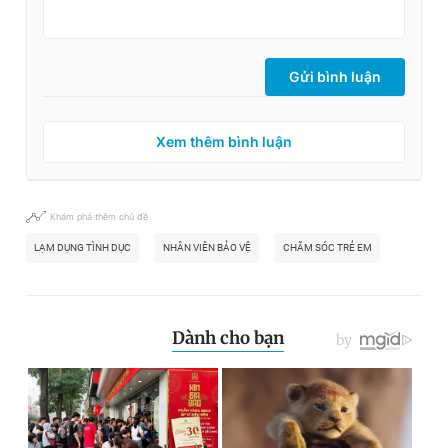
Gửi bình luận
Xem thêm bình luận
Khám phá thêm chủ đề
LẠM DỤNG TÌNH DỤC
NHÂN VIÊN BẢO VỆ
CHĂM SÓC TRẺ EM