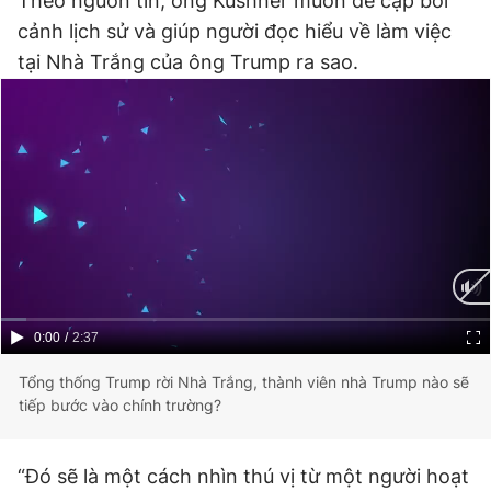
Theo nguồn tin, ông Kushner muốn đề cập bối
Giấy phép xuất bản số 110/GP - BTTTT cấp ngày 24.3.2020
cảnh lịch sử và giúp người đọc hiểu về làm việc
© 2003-2026 Bản quyền thuộc về Báo Thanh Niên. Cấm sao
tại Nhà Trắng của ông Trump ra sao.
chép dưới mọi hình thức nếu không có sự chấp thuận bằng văn
bản. Phát triển bởi ePi Technologies, JSC.
Current
0:00
/
Duration
2:37
Time
Tổng thống Trump rời Nhà Trắng, thành viên nhà Trump nào sẽ
tiếp bước vào chính trường?
“Đó sẽ là một cách nhìn thú vị từ một người hoạt