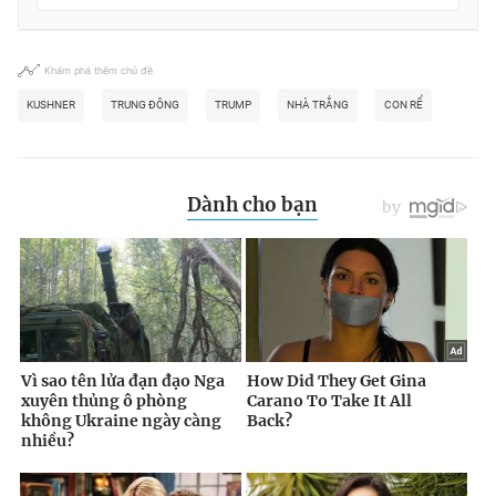
Khám phá thêm chủ đề
KUSHNER
TRUNG ĐÔNG
TRUMP
NHÀ TRẮNG
CON RỂ