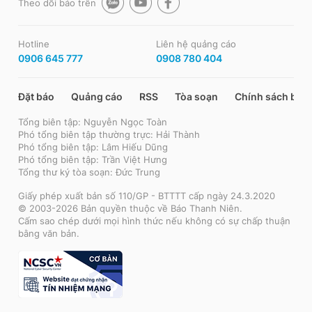
Theo dõi báo trên
Hotline
Liên hệ quảng cáo
0906 645 777
0908 780 404
Đặt báo
Quảng cáo
RSS
Tòa soạn
Chính sách bảo
Tổng biên tập: Nguyễn Ngọc Toàn
Phó tổng biên tập thường trực: Hải Thành
Phó tổng biên tập: Lâm Hiếu Dũng
Phó tổng biên tập: Trần Việt Hưng
Tổng thư ký tòa soạn: Đức Trung
Giấy phép xuất bản số 110/GP - BTTTT cấp ngày 24.3.2020
© 2003-2026 Bản quyền thuộc về Báo Thanh Niên.
Cấm sao chép dưới mọi hình thức nếu không có sự chấp thuận
bằng văn bản.