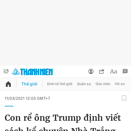
Thế giới
Kinh tế thế giới
Quân sự
Góc nhìn
Hồ sơ
QUẢNG CÁO
ĐẶT BÁO
11/03/2021 12:03 GMT+7
Thông tin tài khoản
Con rể ông Trump định viết
Đổi mật khẩu
Chuyên mục
Tin đã lưu