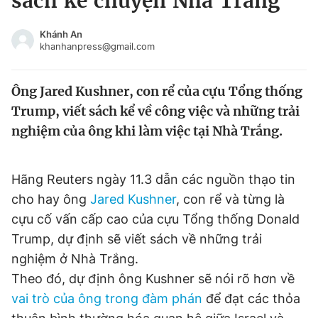
sách kể chuyện Nhà Trắng
Chuyên mục khác
Tin đã xem
Khánh An
khanhanpress@gmail.com
Chào ngày mới
Tin 24h
Đăng xuất
Ông Jared Kushner, con rể của cựu Tổng thống
Tin thị trường
Tin 360
Trump, viết sách kể về công việc và những trải
nghiệm của ông khi làm việc tại Nhà Trắng.
Video
Magazine
Hãng Reuters ngày 11.3 dẫn các nguồn thạo tin
Sản phẩm khác
cho hay ông
Jared Kushner
, con rể và từng là
Tiện ích
Bạn cần biết
cựu cố vấn cấp cao của cựu Tổng thống Donald
Trump, dự định sẽ viết sách về những trải
nghiệm ở Nhà Trắng.
Thông tin tòa soạn
Liên hệ quảng cáo
Theo đó, dự định ông Kushner sẽ nói rõ hơn về
vai trò của ông trong đàm phán
để đạt các thỏa