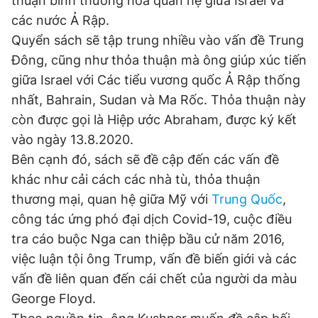
thuận bình thường hóa quan hệ giữa Israel và
các nước Ả Rập.
Quyển sách sẽ tập trung nhiều vào vấn đề Trung
Đọc Thanh Niên trên điện thoại
Đông, cũng như thỏa thuận mà ông giúp xúc tiến
giữa Israel với Các tiểu vương quốc Ả Rập thống
nhất, Bahrain, Sudan và Ma Rốc. Thỏa thuận này
còn được gọi là Hiệp ước Abraham, được ký kết
Theo dõi báo trên
vào ngày 13.8.2020.
Bên cạnh đó, sách sẽ đề cập đến các vấn đề
Hotline
Liên hệ quảng cáo
khác như cải cách các nhà tù, thỏa thuận
0906 645 777
0908 780 404
thương mại, quan hệ giữa Mỹ với
Trung Quốc
,
công tác ứng phó đại dịch Covid-19, cuộc điều
Đặt báo
Quảng cáo
RSS
Tòa soạn
Chính sách bảo
tra cáo buộc Nga can thiệp bầu cử năm 2016,
Tổng biên tập: Nguyễn Ngọc Toàn
việc luận tội ông Trump, vấn đề biến giới và các
Phó tổng biên tập thường trực: Hải Thành
vấn đề liên quan đến cái chết của người da màu
Phó tổng biên tập: Lâm Hiếu Dũng
Phó tổng biên tập: Trần Việt Hưng
George Floyd.
Tổng thư ký tòa soạn: Đức Trung