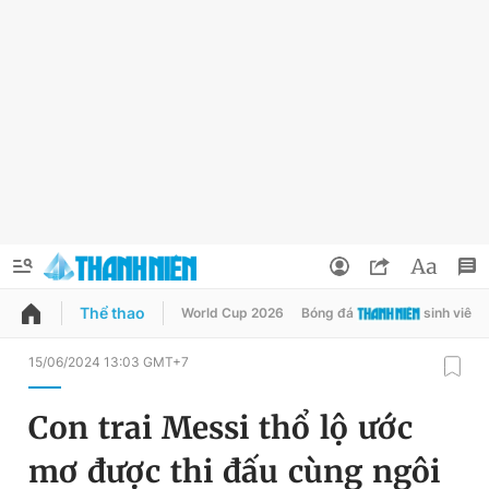
Thể thao
World Cup 2026
Bóng đá
sinh viên
QUẢNG CÁO
ĐẶT BÁO
15/06/2024 13:03 GMT+7
Thông tin tài khoản
Con trai Messi thổ lộ ước
Đổi mật khẩu
Chuyên mục
mơ được thi đấu cùng ngôi
Tin đã lưu