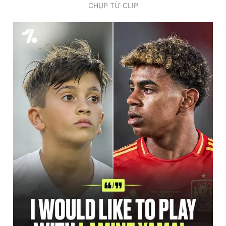
CHỤP TỪ CLIP
Giấy phép xuất bản số 110/GP - BTTTT cấp ngày 24.3.2020
© 2003-2026 Bản quyền thuộc về Báo Thanh Niên. Cấm sao
chép dưới mọi hình thức nếu không có sự chấp thuận bằng văn
bản. Phát triển bởi ePi Technologies, JSC.