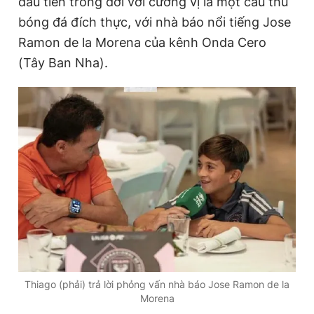
đầu tiên trong đời với cương vị là một cầu thủ
bóng đá đích thực, với nhà báo nổi tiếng Jose
Ramon de la Morena của kênh Onda Cero
Đọc Thanh Niên trên điện thoại
(Tây Ban Nha).
Theo dõi báo trên
Hotline
Liên hệ quảng cáo
0906 645 777
0908 780 404
Đặt báo
Quảng cáo
RSS
Tòa soạn
Chính sách bảo
Tổng biên tập: Nguyễn Ngọc Toàn
Phó tổng biên tập thường trực: Hải Thành
Phó tổng biên tập: Lâm Hiếu Dũng
Thiago (phải) trả lời phỏng vấn nhà báo Jose Ramon de la
Phó tổng biên tập: Trần Việt Hưng
Morena
Tổng thư ký tòa soạn: Đức Trung