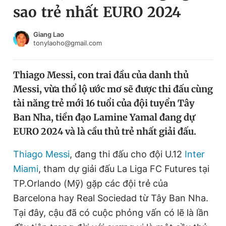
sao trẻ nhất EURO 2024
Chuyên mục khác
Tin đã xem
Chào ngày mới
Tin 24h
Giang Lao
tonylaoho@gmail.com
Đăng xuất
Tin thị trường
Tin 360
Thiago Messi, con trai đầu của danh thủ
Messi, vừa thổ lộ ước mơ sẽ được thi đấu cùng
Video
Magazine
tài năng trẻ mới 16 tuổi của đội tuyển Tây
Ban Nha, tiền đạo Lamine Yamal đang dự
EURO 2024 và là cầu thủ trẻ nhất giải đấu.
Sản phẩm khác
Tiện ích
Thiago Messi
, đang thi đấu cho đội U.12
Bạn cần biết
Inter
Miami
, tham dự giải đấu La Liga FC Futures tại
TP.Orlando (Mỹ) gặp các đội trẻ của
Thông tin tòa soạn
Liên hệ quảng cáo
Barcelona hay Real Sociedad từ Tây Ban Nha.
Tại đây, cậu đã có cuộc phỏng vấn có lẽ là lần