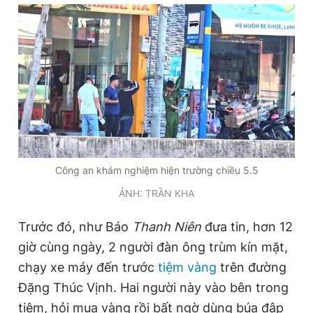
Đọc Thanh Niên trên điện thoại
Theo dõi báo trên
Công an khám nghiệm hiện trường chiều 5.5
Hotline
Liên hệ quảng cáo
0906 645 777
0908 780 404
ẢNH: TRẦN KHA
Trước đó, như Báo
Thanh Niên
đưa tin, hơn 12
Đặt báo
Quảng cáo
RSS
Tòa soạn
Chính sách bảo
giờ cùng ngày, 2 người đàn ông trùm kín mặt,
Tổng biên tập: Nguyễn Ngọc Toàn
Phó tổng biên tập thường trực: Hải Thành
chạy xe máy đến trước
tiệm vàng
trên đường
Phó tổng biên tập: Lâm Hiếu Dũng
Đặng Thúc Vịnh. Hai người này vào bên trong
Phó tổng biên tập: Trần Việt Hưng
Tổng thư ký tòa soạn: Đức Trung
tiệm, hỏi mua vàng rồi bất ngờ dùng búa đập