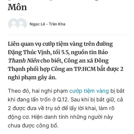
Môn
Chuyên mục khác
Tin đã xem
Chào ngày mới
Tin 24h
Ngọc Lê
-
Trần Kha
Đăng xuất
Tin thị trường
Tin 360
Liên quan vụ cướp tiệm vàng trên đường
Đặng Thúc Vịnh, tối 5.5, nguồn tin Báo
Video
Magazine
Thanh Niên
cho biết, Công an xã Đông
Thạnh phối hợp Công an TP.HCM bắt được 2
nghi phạm gây án.
Sản phẩm khác
Theo đó, hai nghi phạm
cướp tiệm vàng
bị bắt
Tiện ích
Bạn cần biết
khi đang lẩn trốn ở Q.12. Sau khi bị bắt giữ, cả
2 được đưa về trụ sở để lấy lời khai, làm rõ
Thông tin tòa soạn
Liên hệ quảng cáo
động cơ. Hiện danh tính những người này
chưa được công bố.