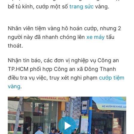
bể tủ kính, cướp một số
trang sức
vàng.
Giấy phép xuất bản số 110/GP - BTTTT cấp ngày 24.3.2020
© 2003-2026 Bản quyền thuộc về Báo Thanh Niên. Cấm sao
chép dưới mọi hình thức nếu không có sự chấp thuận bằng văn
bản. Phát triển bởi ePi Technologies, JSC.
Nhân viên tiệm vàng hô hoán cướp, nhưng 2
người này đã nhanh chóng lên
xe máy
tẩu
thoát.
Nhận tin báo, các đơn vị nghiệp vụ Công an
TP.HCM phối hợp Công an xã Đông Thạnh
điều tra vụ việc, truy xét nghi phạm
cướp tiệm
vàng
.