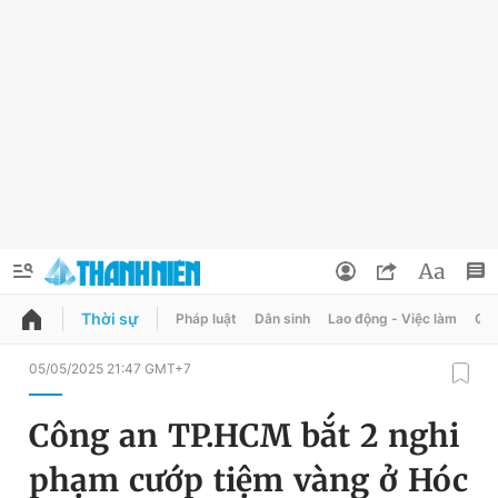
Thời sự
Pháp luật
Dân sinh
Lao động - Việc làm
Quy
QUẢNG CÁO
ĐẶT BÁO
05/05/2025 21:47 GMT+7
Thông tin tài khoản
Công an TP.HCM bắt 2 nghi
Đổi mật khẩu
Chuyên mục
phạm cướp tiệm vàng ở Hóc
Tin đã lưu