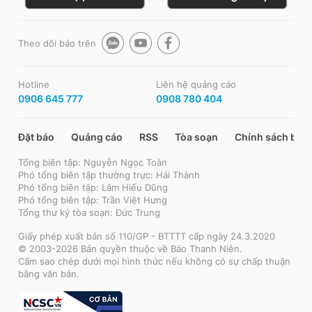
Theo dõi báo trên
Hotline
Liên hệ quảng cáo
0906 645 777
0908 780 404
Đặt báo
Quảng cáo
RSS
Tòa soạn
Chính sách bảo
Tổng biên tập: Nguyễn Ngọc Toàn
Phó tổng biên tập thường trực: Hải Thành
Phó tổng biên tập: Lâm Hiếu Dũng
Phó tổng biên tập: Trần Việt Hưng
Tổng thư ký tòa soạn: Đức Trung
Giấy phép xuất bản số 110/GP - BTTTT cấp ngày 24.3.2020
© 2003-2026 Bản quyền thuộc về Báo Thanh Niên.
Cấm sao chép dưới mọi hình thức nếu không có sự chấp thuận
bằng văn bản.