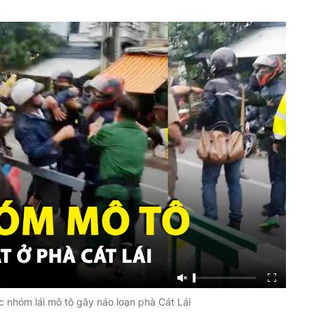
ệc nhóm lái mô tô gây náo loạn phà Cát Lái