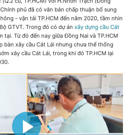
c (Q.2 cũ, TP.HCM) với H.Nhơn Trạch (Đồng
 Chính phủ đã có văn bản chấp thuận bổ sung
 thông - vận tải TP.HCM đến năm 2020, tầm nhìn
 Bộ GTVT. Trong đó có dự án
xây dựng cầu Cát
ện tại. Từ đó đến nay giữa Đồng Nai và TP.HCM
ọp bàn xây cầu Cát Lái nhưng chưa thể thống
ớm xây cầu Cát Lái, trong khi đó TP.HCM lại
030.