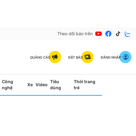
Theo dõi báo trên
QUẢNG CÁO
ĐẶT BÁO
ĐĂNG NHẬP
Công
Tiêu
Thời trang
Xe
Video
nghệ
dùng
trẻ