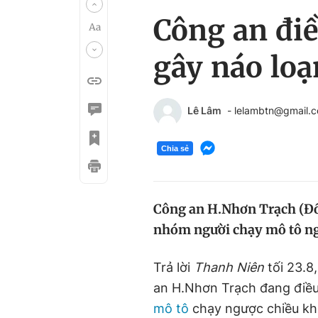
Công an điề
gây náo loạ
Lê Lâm
- lelambtn@gmail.
Chia sẻ
Công an H.Nhơn Trạch (Đồn
nhóm người chạy mô tô ngư
Trả lời
Thanh Niên
tối 23.8
an H.Nhơn Trạch đang điều
mô tô
chạy ngược chiều kh