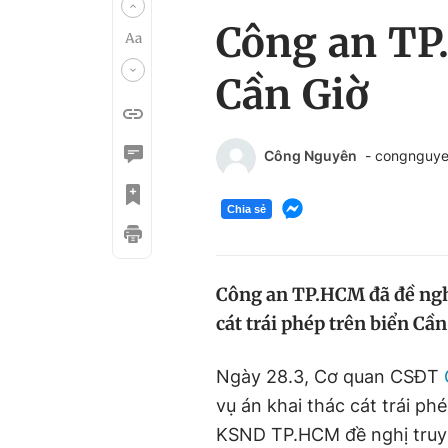
Công an TP.
Cần Giờ
Công Nguyên
- congnguy
Chia sẻ
Công an TP.HCM đã đề nghị
cát trái phép trên biển Cầ
Ngày 28.3, Cơ quan CSĐT
vụ án khai thác cát trái ph
KSND TP.HCM đề nghị truy t