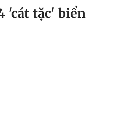
'cát tặc' biển