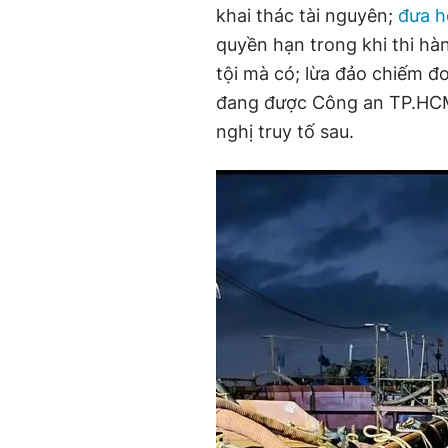
khai thác tài nguyên;
đưa hố
quyền hạn trong khi thi hà
tội mà có; lừa đảo chiếm đo
đang được Công an TP.HCM đ
nghị truy tố sau.