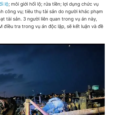
i lộ
; môi giới hối lộ; rửa tiền; lợi dụng chức vụ
nh công vụ; tiêu thụ tài sản do người khác phạm
ạt tài sản. 3 người liên quan trong vụ án này,
iều tra trong vụ án độc lập, sẽ kết luận và đề