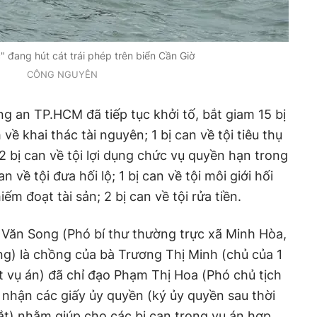
" đang hút cát trái phép trên biển Cần Giờ
CÔNG NGUYÊN
ng an TP.HCM đã tiếp tục khởi tố, bắt giam 15 bị
về khai thác tài nguyên; 1 bị can về tội tiêu thụ
2 bị can về tội lợi dụng chức vụ quyền hạn trong
n về tội đưa hối lộ; 1 bị can về tội môi giới hối
hiếm đoạt tài sản; 2 bị can về tội rửa tiền.
i Văn Song (Phó bí thư thường trực xã Minh Hòa,
g) là chồng của bà Trương Thị Minh (chủ của 1
ật vụ án) đã chỉ đạo Phạm Thị Hoa (Phó chủ tịch
nhận các giấy ủy quyền (ký ủy quyền sau thời
bắt) nhằm giúp cho các bị can trong vụ án hợp