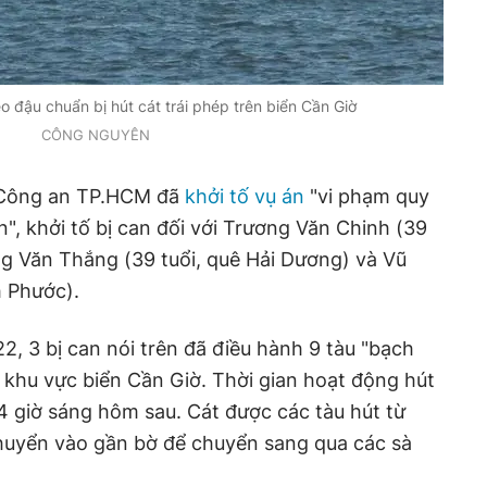
o đậu chuẩn bị hút cát trái phép trên biển Cần Giờ
CÔNG NGUYÊN
, Công an TP.HCM đã
khởi tố vụ án
"vi phạm quy
n", khởi tố bị can đối với Trương Văn Chinh (39
g Văn Thắng (39 tuổi, quê Hải Dương) và Vũ
h Phước).
2, 3 bị can nói trên đã điều hành 9 tàu "bạch
n khu vực biển Cần Giờ. Thời gian hoạt động hút
 4 giờ sáng hôm sau. Cát được các tàu hút từ
chuyển vào gần bờ để chuyển sang qua các sà