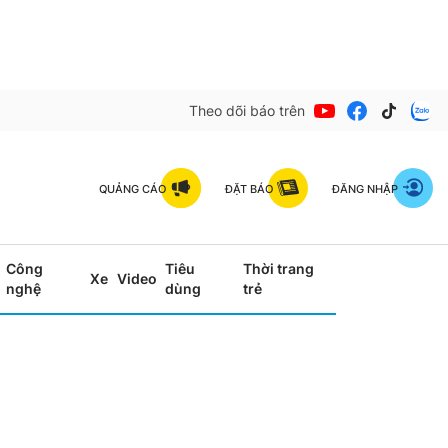
Theo dõi báo trên
QUẢNG CÁO
ĐẶT BÁO
ĐĂNG NHẬP
Công
Tiêu
Thời trang
Xe
Video
nghệ
dùng
trẻ