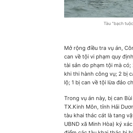
Tàu "bạch tuộc
Mở rộng điều tra vụ án, Cô
can về tội vi phạm quy định 
tài sản do phạm tội mà có; 
khi thi hành công vụ; 2 bị ca
lộ; 1 bị can về tội lừa đảo c
Trong vụ án này, bị can Bù
TX.Kinh Môn, tỉnh Hải Dươn
tàu khai thác cát là tang v
UBND xã Minh Hòa) ký xác 
điểm các tàu khai thác bị 