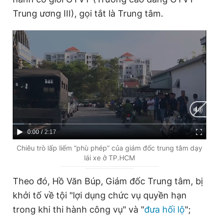
Trung ương III), gọi tắt là Trung tâm.
Đọc Thanh Niên trên điện thoại
Theo dõi báo trên
Hotline
Liên hệ quảng cáo
0906 645 777
0908 780 404
C
0:00
/
D
2:17
u
u
Chiêu trò lấp liếm “phù phép” của giám đốc trung tâm dạy
lái xe ở TP.HCM
Đặt báo
Quảng cáo
RSS
Tòa soạn
Chính sách bảo
r
r
r
a
Tổng biên tập: Nguyễn Ngọc Toàn
Theo đó, Hồ Văn Búp, Giám đốc Trung tâm, bị
Phó tổng biên tập thường trực: Hải Thành
e
t
khởi tố về tội "lợi dụng chức vụ quyền hạn
Phó tổng biên tập: Lâm Hiếu Dũng
Phó tổng biên tập: Trần Việt Hưng
n
i
trong khi thi hành công vụ" và "
đưa hối lộ
";
Tổng thư ký tòa soạn: Đức Trung