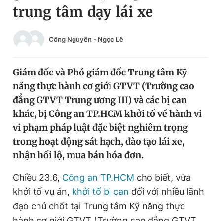
trung tâm dạy lái xe
Chuyên mục khác
Tin đã xem
Chào ngày mới
Tin 24h
Công Nguyên
-
Ngọc Lê
Đăng xuất
Tin thị trường
Tin 360
Giám đốc và Phó giám đốc Trung tâm Kỹ
năng thực hành cơ giới GTVT (Trường cao
Video
Magazine
đẳng GTVT Trung ương III) và các bị can
khác, bị Công an TP.HCM khởi tố về hành vi
vi phạm pháp luật đặc biệt nghiêm trọng
Sản phẩm khác
trong hoạt động sát hạch, đào tạo lái xe,
Tiện ích
Bạn cần biết
nhận hối lộ, mua bán hóa đơn.
Chiều 23.6,
Công an TP.HCM
cho biết, vừa
Thông tin tòa soạn
Liên hệ quảng cáo
khởi tố vụ án,
khởi tố bị can
đối với nhiều lãnh
đạo chủ chốt tại Trung tâm Kỹ năng thực
hành cơ giới GTVT (Trường cao đẳng GTVT