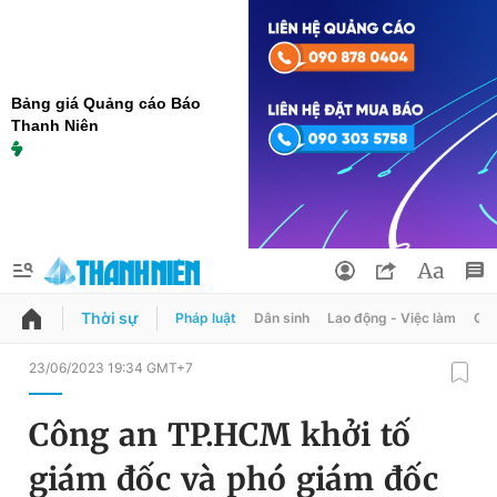
Bảng giá Quảng cáo Báo
Thanh Niên
Thời sự
Pháp luật
Dân sinh
Lao động - Việc làm
Quy
QUẢNG CÁO
ĐẶT BÁO
23/06/2023 19:34 GMT+7
Thông tin tài khoản
Công an TP.HCM khởi tố
Đổi mật khẩu
Chuyên mục
giám đốc và phó giám đốc
Tin đã lưu