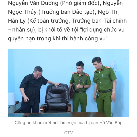
t
o
Nguyễn Văn Dương (Phó giám đốc), Nguyễn
Giấy phép xuất bản số 110/GP - BTTTT cấp ngày 24.3.2020
T
n
Ngọc Thủy (Trưởng ban Đào tạo), Ngô Thị
© 2003-2026 Bản quyền thuộc về Báo Thanh Niên. Cấm sao
chép dưới mọi hình thức nếu không có sự chấp thuận bằng văn
i
Hàn Ly (Kế toán trưởng, Trưởng ban Tài chính
bản. Phát triển bởi ePi Technologies, JSC.
m
– nhân sự), bị khởi tố về tội "lợi dụng chức vụ
quyền hạn trong khi thi hành công vụ".
e
Công an khám xét nơi làm việc của bị can Hồ Văn Búp
CTV