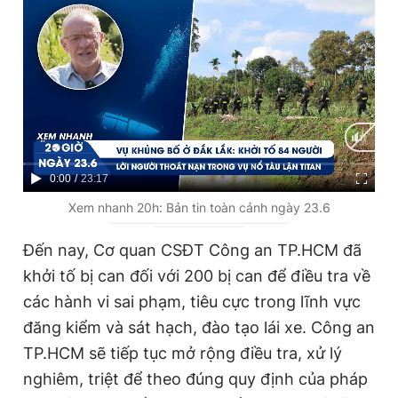
C
0:00
/
D
23:17
u
u
Xem nhanh 20h: Bản tin toàn cảnh ngày 23.6
r
r
Đến nay, Cơ quan CSĐT Công an TP.HCM đã
r
a
khởi tố bị can đối với 200 bị can để điều tra về
e
t
các hành vi sai phạm, tiêu cực trong lĩnh vực
n
i
đăng kiểm và sát hạch, đào tạo lái xe. Công an
t
o
TP.HCM sẽ tiếp tục mở rộng điều tra, xử lý
T
n
nghiêm, triệt để theo đúng quy định của pháp
i