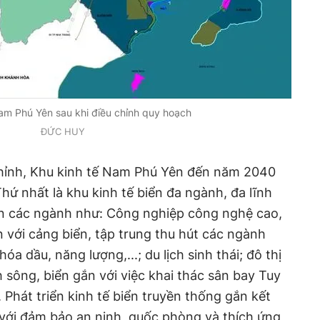
am Phú Yên sau khi điều chỉnh quy hoạch
ĐỨC HUY
hỉnh, Khu kinh tế Nam Phú Yên đến năm 2040
hứ nhất là khu kinh tế biển đa ngành, đa lĩnh
iển các ngành như: Công nghiệp công nghệ cao,
với cảng biển, tập trung thu hút các ngành
óa dầu, năng lượng,...; du lịch sinh thái; đô thị
h sông, biển gắn với việc khai thác sân bay Tuy
 Phát triển kinh tế biển truyền thống gắn kết
ế với đảm bảo an ninh, quốc phòng và thích ứng