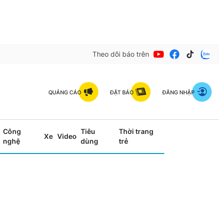
Theo dõi báo trên
QUẢNG CÁO
ĐẶT BÁO
ĐĂNG NHẬP
Công
Tiêu
Thời trang
Xe
Video
nghệ
dùng
trẻ