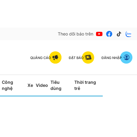
Theo dõi báo trên
QUẢNG CÁO
ĐẶT BÁO
ĐĂNG NHẬP
Công
Tiêu
Thời trang
Xe
Video
nghệ
dùng
trẻ