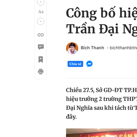
Công bố hi
Trần Đại N
Bích Thanh
- bichthanhbt
Chia sẻ
Chiều 27.5, Sở GD-ĐT TP.H
hiệu trưởng 2 trường TH
Đại Nghĩa sau khi tách t
đây.