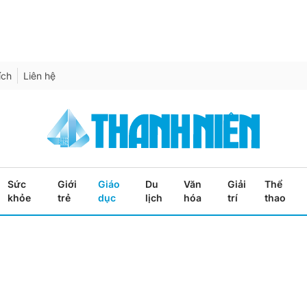
ích
Liên hệ
Sức
Giới
Giáo
Du
Văn
Giải
Thể
khỏe
trẻ
dục
lịch
hóa
trí
thao