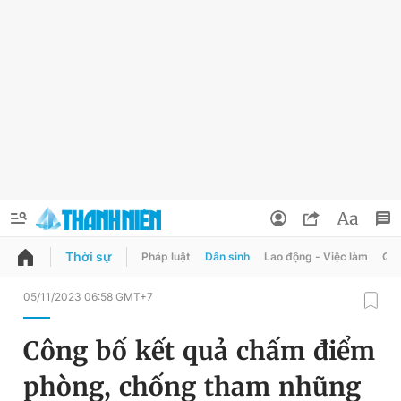
Thời sự
Pháp luật
Dân sinh
Lao động - Việc làm
Quy
QUẢNG CÁO
ĐẶT BÁO
05/11/2023 06:58 GMT+7
Thông tin tài khoản
Công bố kết quả chấm điểm
Đổi mật khẩu
Chuyên mục
phòng, chống tham nhũng
Tin đã lưu