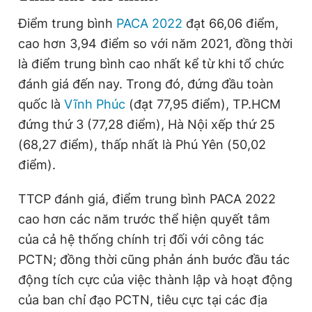
Điểm trung bình
PACA 2022
đạt 66,06 điểm,
cao hơn 3,94 điểm so với năm 2021, đồng thời
Đọc Thanh Niên trên điện thoại
là điểm trung bình cao nhất kể từ khi tổ chức
đánh giá đến nay. Trong đó, đứng đầu toàn
quốc là
Vĩnh Phúc
(đạt 77,95 điểm), TP.HCM
đứng thứ 3 (77,28 điểm), Hà Nội xếp thứ 25
Theo dõi báo trên
(68,27 điểm), thấp nhất là Phú Yên (50,02
điểm).
Hotline
Liên hệ quảng cáo
0906 645 777
0908 780 404
TTCP đánh giá, điểm trung bình PACA 2022
cao hơn các năm trước thể hiện quyết tâm
Đặt báo
Quảng cáo
RSS
Tòa soạn
Chính sách bảo
của cả hệ thống chính trị đối với công tác
Tổng biên tập: Nguyễn Ngọc Toàn
PCTN; đồng thời cũng phản ánh bước đầu tác
Phó tổng biên tập thường trực: Hải Thành
Phó tổng biên tập: Lâm Hiếu Dũng
động tích cực của việc thành lập và hoạt động
Phó tổng biên tập: Trần Việt Hưng
của ban chỉ đạo PCTN, tiêu cực tại các địa
Tổng thư ký tòa soạn: Đức Trung