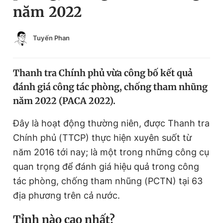
năm 2022
Chuyên mục khác
Tin đã xem
Chào ngày mới
Tin 24h
Tuyến Phan
Đăng xuất
Tin thị trường
Tin 360
Thanh tra Chính phủ vừa công bố kết quả
đánh giá công tác phòng, chống tham nhũng
Video
Magazine
năm 2022 (PACA 2022).
Đây là hoạt động thường niên, được Thanh tra
Sản phẩm khác
Chính phủ (TTCP) thực hiện xuyên suốt từ
Tiện ích
năm 2016 tới nay; là một trong những công cụ
Bạn cần biết
quan trọng để đánh giá hiệu quả trong công
tác phòng, chống tham nhũng (PCTN) tại 63
Thông tin tòa soạn
Liên hệ quảng cáo
địa phương trên cả nước.
Tỉnh nào cao nhất?