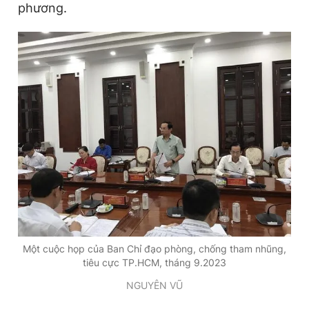
phương.
Giấy phép xuất bản số 110/GP - BTTTT cấp ngày 24.3.2020
© 2003-2026 Bản quyền thuộc về Báo Thanh Niên. Cấm sao
chép dưới mọi hình thức nếu không có sự chấp thuận bằng văn
bản. Phát triển bởi ePi Technologies, JSC.
Một cuộc họp của Ban Chỉ đạo phòng, chống tham nhũng,
tiêu cực TP.HCM, tháng 9.2023
NGUYÊN VŨ