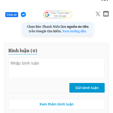
Chia sẻ
Đọc Thanh Niên trên điện thoại
Chọn Báo
Thanh Niên
làm
nguồn ưu tiên
trên Google tìm kiếm.
Xem hướng dẫn.
Theo dõi báo trên
Bình luận (
0
)
Hotline
Liên hệ quảng cáo
0906 645 777
0908 780 404
Đặt báo
Quảng cáo
RSS
Tòa soạn
Chính sách bảo
Gửi bình luận
Tổng biên tập: Nguyễn Ngọc Toàn
Phó tổng biên tập thường trực: Hải Thành
Phó tổng biên tập: Lâm Hiếu Dũng
Xem thêm bình luận
Phó tổng biên tập: Trần Việt Hưng
Tổng thư ký tòa soạn: Đức Trung