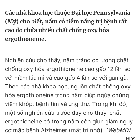
Chuyên mục khác
Các nhà khoa học thuộc Đại học Pennsylvania
Tin đã xem
(Mỹ) cho biết, nấm có tiềm năng trị bệnh rất
Chào ngày mới
Tin 24h
cao do chứa nhiều chất chống oxy hóa
Đăng xuất
ergothioneine.
Tin thị trường
Tin 360
Video
Magazine
Nghiên cứu cho thấy, nấm trắng có lượng chất
chống oxy hóa ergothioneine cao gấp 12 lần so
với mầm lúa mì và cao gấp 4 lần so với gan gà.
Sản phẩm khác
Theo các nhà khoa học, nguồn chất chống oxy
hóa ergothioneine trong nấm giúp ngừa chứng
Tiện ích
Bạn cần biết
viêm khớp, bệnh tim và ung thư. Trong khi đó,
một số nghiên cứu trước đây cho thấy, chất
Thông tin tòa soạn
Liên hệ quảng cáo
ergothioneine có trong nấm còn giúp giảm nguy
cơ mắc bệnh Alzheimer (mất trí nhớ).
(WebMD)
H.Y