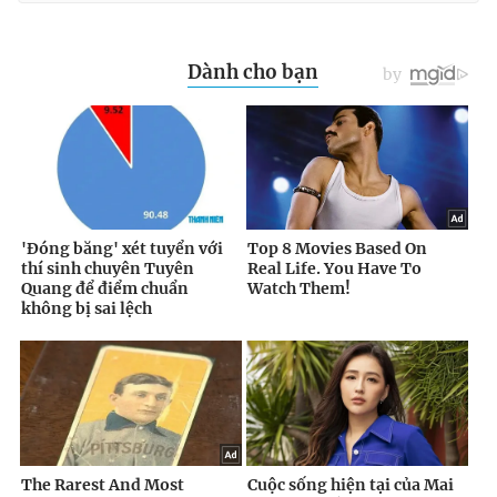
Giấy phép xuất bản số 110/GP - BTTTT cấp ngày 24.3.2020
© 2003-2026 Bản quyền thuộc về Báo Thanh Niên. Cấm sao
chép dưới mọi hình thức nếu không có sự chấp thuận bằng văn
bản. Phát triển bởi ePi Technologies, JSC.