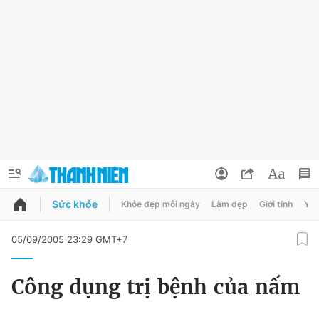
Sức khỏe
Khỏe đẹp mỗi ngày
Làm đẹp
Giới tính
Y t
QUẢNG CÁO
ĐẶT BÁO
05/09/2005 23:29 GMT+7
Thông tin tài khoản
Công dụng trị bệnh của nấm
Đổi mật khẩu
Chuyên mục
Tin đã lưu