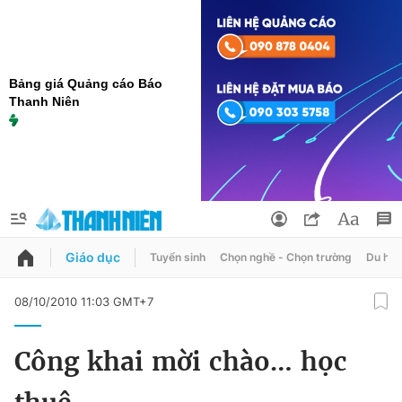
Bảng giá Quảng cáo Báo
Thanh Niên
Giáo dục
Tuyển sinh
Chọn nghề - Chọn trường
Du học
QUẢNG CÁO
ĐẶT BÁO
08/10/2010 11:03 GMT+7
Thông tin tài khoản
Công khai mời chào… học
Đổi mật khẩu
Chuyên mục
Tin đã lưu