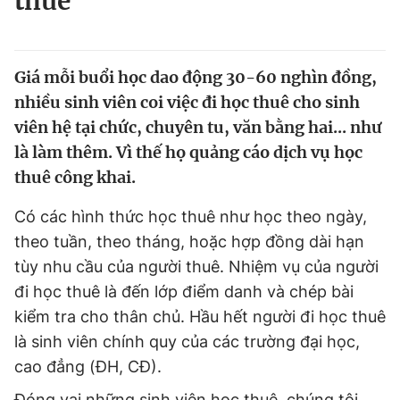
thuê
Chuyên mục khác
Tin đã xem
Chào ngày mới
Tin 24h
Giá mỗi buổi học dao động 30-60 nghìn đồng,
Đăng xuất
nhiều sinh viên coi việc đi học thuê cho sinh
Tin thị trường
Tin 360
viên hệ tại chức, chuyên tu, văn bằng hai... như
là làm thêm. Vì thế họ quảng cáo dịch vụ học
Video
Magazine
thuê công khai.
Có các hình thức học thuê như học theo ngày,
Sản phẩm khác
theo tuần, theo tháng, hoặc hợp đồng dài hạn
tùy nhu cầu của người thuê. Nhiệm vụ của người
Tiện ích
Bạn cần biết
đi học thuê là đến lớp điểm danh và chép bài
kiểm tra cho thân chủ. Hầu hết người đi học thuê
Thông tin tòa soạn
Liên hệ quảng cáo
là sinh viên chính quy của các trường đại học,
cao đẳng (ĐH, CĐ).
Đóng vai những sinh viên học thuê, chúng tôi