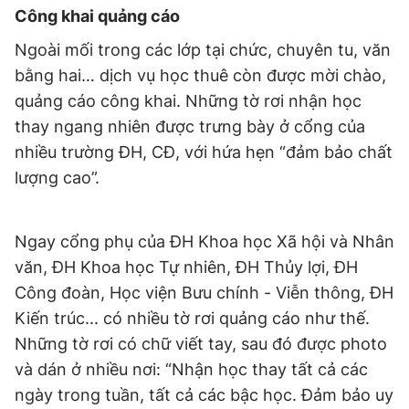
Công khai quảng cáo
Giấy phép xuất bản số 110/GP - BTTTT cấp ngày 24.3.2020
© 2003-2026 Bản quyền thuộc về Báo Thanh Niên. Cấm sao
Ngoài mối trong các lớp tại chức, chuyên tu, văn
chép dưới mọi hình thức nếu không có sự chấp thuận bằng văn
bản. Phát triển bởi ePi Technologies, JSC.
bằng hai… dịch vụ học thuê còn được mời chào,
quảng cáo công khai. Những tờ rơi nhận học
thay ngang nhiên được trưng bày ở cổng của
nhiều trường ĐH, CĐ, với hứa hẹn “đảm bảo chất
lượng cao”.
Ngay cổng phụ của ĐH Khoa học Xã hội và Nhân
văn, ĐH Khoa học Tự nhiên, ĐH Thủy lợi, ĐH
Công đoàn, Học viện Bưu chính - Viễn thông, ĐH
Kiến trúc... có nhiều tờ rơi quảng cáo như thế.
Những tờ rơi có chữ viết tay, sau đó được photo
và dán ở nhiều nơi: “Nhận học thay tất cả các
ngày trong tuần, tất cả các bậc học. Đảm bảo uy