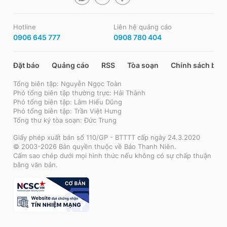
Hotline
Liên hệ quảng cáo
0906 645 777
0908 780 404
Đặt báo
Quảng cáo
RSS
Tòa soạn
Chính sách bảo
Tổng biên tập: Nguyễn Ngọc Toàn
Phó tổng biên tập thường trực: Hải Thành
Phó tổng biên tập: Lâm Hiếu Dũng
Phó tổng biên tập: Trần Việt Hưng
Tổng thư ký tòa soạn: Đức Trung
Giấy phép xuất bản số 110/GP - BTTTT cấp ngày 24.3.2020
© 2003-2026 Bản quyền thuộc về Báo Thanh Niên.
Cấm sao chép dưới mọi hình thức nếu không có sự chấp thuận
bằng văn bản.