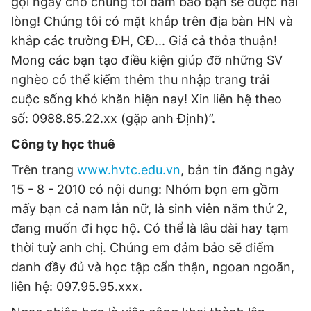
gọi ngay cho chúng tôi đảm bảo bạn sẽ được hài
lòng! Chúng tôi có mặt khắp trên địa bàn HN và
khắp các trường ĐH, CĐ... Giá cả thỏa thuận!
Mong các bạn tạo điều kiện giúp đỡ những SV
nghèo có thể kiếm thêm thu nhập trang trải
cuộc sống khó khăn hiện nay! Xin liên hệ theo
số: 0988.85.22.xx (gặp anh Định)”.
Công ty học thuê
Trên trang
www.hvtc.edu.vn
, bản tin đăng ngày
15 - 8 - 2010 có nội dung: Nhóm bọn em gồm
mấy bạn cả nam lẫn nữ, là sinh viên năm thứ 2,
đang muốn đi học hộ. Có thể là lâu dài hay tạm
thời tuỳ anh chị. Chúng em đảm bảo sẽ điểm
danh đầy đủ và học tập cẩn thận, ngoan ngoãn,
liên hệ: 097.95.95.xxx.