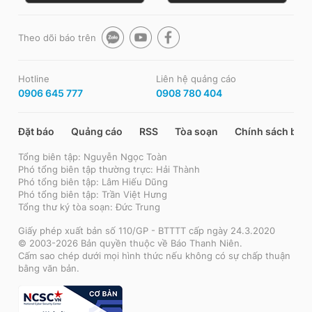
Theo dõi báo trên
Hotline
Liên hệ quảng cáo
0906 645 777
0908 780 404
Đặt báo
Quảng cáo
RSS
Tòa soạn
Chính sách bảo
Tổng biên tập: Nguyễn Ngọc Toàn
Phó tổng biên tập thường trực: Hải Thành
Phó tổng biên tập: Lâm Hiếu Dũng
Phó tổng biên tập: Trần Việt Hưng
Tổng thư ký tòa soạn: Đức Trung
Giấy phép xuất bản số 110/GP - BTTTT cấp ngày 24.3.2020
© 2003-2026 Bản quyền thuộc về Báo Thanh Niên.
Cấm sao chép dưới mọi hình thức nếu không có sự chấp thuận
bằng văn bản.