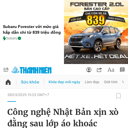
Subaru Forester với mức giá
hấp dẫn chỉ từ 839 triệu đồng
Subaru
Sức khỏe
Khỏe đẹp mỗi ngày
Làm đẹp
Giới tính
Y t
QUẢNG CÁO
ĐẶT BÁO
26/03/2025 15:23 GMT+7
Thông tin tài khoản
Công nghệ Nhật Bản xịn xò
Đổi mật khẩu
Chuyên mục
đằng sau lớp áo khoác
Tin đã lưu