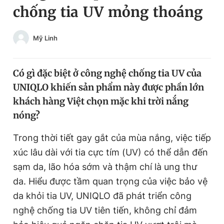
chống tia UV mỏng thoáng
Chuyên mục khác
Tin đã xem
Chào ngày mới
Tin 24h
Mỹ Linh
Đăng xuất
Tin thị trường
Tin 360
Có gì đặc biệt ở công nghệ chống tia UV của
UNIQLO khiến sản phẩm này được phần lớn
Video
Magazine
khách hàng Việt chọn mặc khi trời nắng
nóng?
Sản phẩm khác
Trong thời tiết gay gắt của mùa nắng, việc tiếp
xúc lâu dài với tia cực tím (UV) có thể dẫn đến
Tiện ích
Bạn cần biết
sạm da, lão hóa sớm và thậm chí là ung thư
da. Hiểu được tầm quan trọng của việc bảo vệ
Thông tin tòa soạn
Liên hệ quảng cáo
da khỏi tia UV, UNIQLO đã phát triển công
nghệ chống tia UV tiên tiến, không chỉ đảm