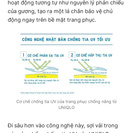
hoạt động tương tự như nguyên lý phản chiếu
Giấy phép xuất bản số 110/GP - BTTTT cấp ngày 24.3.2020
của gương, tạo ra một lá chắn bảo vệ chủ
© 2003-2026 Bản quyền thuộc về Báo Thanh Niên. Cấm sao
chép dưới mọi hình thức nếu không có sự chấp thuận bằng văn
động ngay trên bề mặt trang phục.
bản. Phát triển bởi ePi Technologies, JSC.
Cơ chế chống tia UV của trang phục chống nắng từ
UNIQLO
Đi sâu hơn vào công nghệ này, sợi vải trong