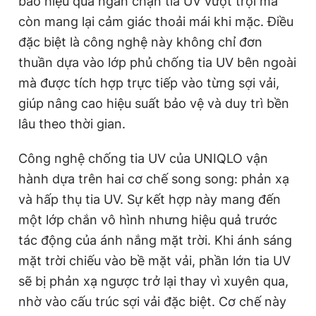
bảo hiệu quả ngăn chặn tia UV vượt trội mà
còn mang lại cảm giác thoải mái khi mặc. Điều
đặc biệt là công nghệ này không chỉ đơn
Đọc Thanh Niên trên điện thoại
thuần dựa vào lớp phủ chống tia UV bên ngoài
mà được tích hợp trực tiếp vào từng sợi vải,
giúp nâng cao hiệu suất bảo vệ và duy trì bền
lâu theo thời gian.
Theo dõi báo trên
Công nghệ chống tia UV của UNIQLO vận
Hotline
Liên hệ quảng cáo
hành dựa trên hai cơ chế song song: phản xạ
0906 645 777
0908 780 404
và hấp thụ tia UV. Sự kết hợp này mang đến
một lớp chắn vô hình nhưng hiệu quả trước
Đặt báo
Quảng cáo
RSS
Tòa soạn
Chính sách bảo
tác động của ánh nắng mặt trời. Khi ánh sáng
Tổng biên tập: Nguyễn Ngọc Toàn
mặt trời chiếu vào bề mặt vải, phần lớn tia UV
Phó tổng biên tập thường trực: Hải Thành
sẽ bị phản xạ ngược trở lại thay vì xuyên qua,
Phó tổng biên tập: Lâm Hiếu Dũng
Phó tổng biên tập: Trần Việt Hưng
nhờ vào cấu trúc sợi vải đặc biệt. Cơ chế này
Tổng thư ký tòa soạn: Đức Trung