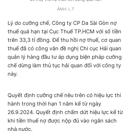
Giấy phép xuất bản số 110/GP - BTTTT cấp ngày 24.3.2020
ẢNH: L.T
© 2003-2026 Bản quyền thuộc về Báo Thanh Niên. Cấm sao
chép dưới mọi hình thức nếu không có sự chấp thuận bằng văn
bản. Phát triển bởi ePi Technologies, JSC.
Lý do cưỡng chế, Công ty CP Da Sài Gòn nợ
thuế quá hạn tại Cục Thuế TP.HCM với số tiền
trên 33,3 tỉ đồng. Để thu hồi nợ thuế, cơ quan
thuế đã có công văn đề nghị Chi cục Hải quan
quản lý hàng đầu tư áp dụng biện pháp cưỡng
chế dừng làm thủ tục hải quan đối với công ty
này.
Quyết định cưỡng chế nêu trên có hiệu lực thi
hành trong thời hạn 1 năm kể từ ngày
26.9.2024. Quyết định chấm dứt hiệu lực kể từ
khi tiền thuế nợ được nộp đủ vào ngân sách
nhà nước.