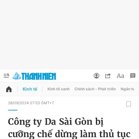
Kinh tế
Kinh tế xanh
Chính sách - Phát triển
Ngân hàn
QUẢNG CÁO
ĐẶT BÁO
28/09/2024 07:53 GMT+7
Thông tin tài khoản
Công ty Da Sài Gòn bị
Đổi mật khẩu
Chuyên mục
cưỡng chế dừng làm thủ tục
Tin đã lưu