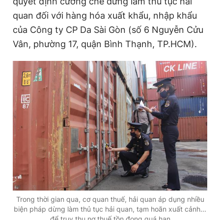
quyết định cưỡng chế dừng làm thủ tục hải
quan đối với hàng hóa xuất khẩu, nhập khẩu
của Công ty CP Da Sài Gòn (số 6 Nguyễn Cửu
Đọc Thanh Niên trên điện thoại
Vân, phường 17, quận Bình Thạnh, TP.HCM).
Theo dõi báo trên
Hotline
Liên hệ quảng cáo
0906 645 777
0908 780 404
Đặt báo
Quảng cáo
RSS
Tòa soạn
Chính sách bảo
Tổng biên tập: Nguyễn Ngọc Toàn
Phó tổng biên tập thường trực: Hải Thành
Phó tổng biên tập: Lâm Hiếu Dũng
Trong thời gian qua, cơ quan thuế, hải quan áp dụng nhiều
Phó tổng biên tập: Trần Việt Hưng
biện pháp dừng làm thủ tục hải quan, tạm hoãn xuất cảnh...
Tổng thư ký tòa soạn: Đức Trung
để truy thu nợ thuế tồn đọng quá hạn