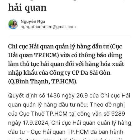
hải quan
Chuyên mục khác
Tin đã xem
Chào ngày mới
Tin 24h
Nguyên Nga
ngngathanhnien@gmail.com
Đăng xuất
Tin thị trường
Tin 360
Chi cục Hải quan quản lý hàng đầu tư (Cục
Hải quan TP.HCM) vừa có thông báo dừng
Video
Magazine
làm thủ tục hải quan đối với hàng hóa xuất
nhập khẩu của Công ty CP Da Sài Gòn
(Q.Bình Thạnh, TP.HCM).
Sản phẩm khác
Tiện ích
Quyết định số 1436 ngày 26.9 của Chi cục Hải
Bạn cần biết
quan quản lý hàng đầu tư nêu: Theo đề nghị
của Cục Thuế TP.HCM tại công văn số 9289
Thông tin tòa soạn
Liên hệ quảng cáo
ngày 17.9.2024, Chi cục Hải quan quản lý hàng
đầu tư - Cục Hải quan TP.HCM đã ban hành