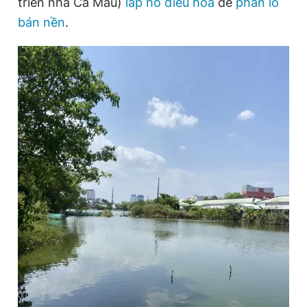
triển nhà Cà Mau)
lấp hồ điều hòa
để
phân lô
bán nền
.
Đọc Thanh Niên trên điện thoại
Theo dõi báo trên
Hotline
Liên hệ quảng cáo
0906 645 777
0908 780 404
Đặt báo
Quảng cáo
RSS
Tòa soạn
Chính sách bảo
Tổng biên tập: Nguyễn Ngọc Toàn
Phó tổng biên tập thường trực: Hải Thành
Phó tổng biên tập: Lâm Hiếu Dũng
Phó tổng biên tập: Trần Việt Hưng
Tổng thư ký tòa soạn: Đức Trung