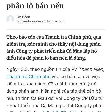
phân lô bán nền
Chuyên mục khác
Tin đã xem
Chào ngày mới
Tin 24h
Gia Bách
nguyenhongdiep75@gmail.com
Đăng xuất
Tin thị trường
Tin 360
Theo báo cáo của Thanh tra Chính phủ, qua
kiểm tra, xác minh cho thấy nội dung phản
Video
Magazine
ánh Công ty phát triển nhà Cà Mau lấp hồ
điều hòa để phân lô bán nền là đúng.
Sản phẩm khác
Ngày 13.3, theo nguồn tin của PV
Thanh Niên
,
Tiện ích
Bạn cần biết
Thanh tra Chính phủ
vừa có báo cáo về việc
kiểm tra, xác minh, đề xuất hướng xử lý nội
dung phản ánh, kiến nghị của tập thể cán bộ
Thông tin tòa soạn
Liên hệ quảng cáo
hưu trí tỉnh Cà Mau đối với Công ty CP Đầu tư
- Phát triển nhà Cà Mau (gọi tắt Công ty phát