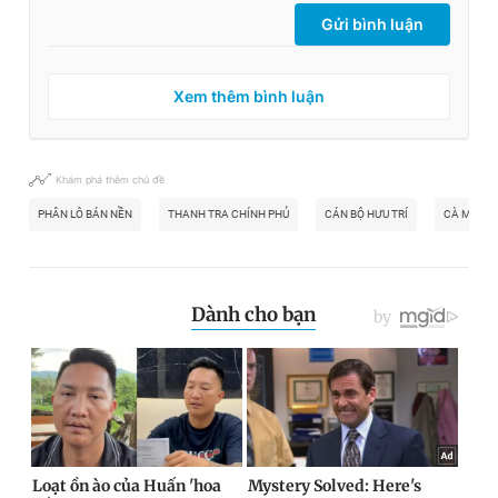
Gửi bình luận
Xem thêm bình luận
Khám phá thêm chủ đề
PHÂN LÔ BÁN NỀN
THANH TRA CHÍNH PHỦ
CÁN BỘ HƯU TRÍ
CÀ MAU