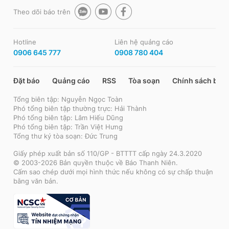
Theo dõi báo trên
Hotline
Liên hệ quảng cáo
0906 645 777
0908 780 404
Đặt báo
Quảng cáo
RSS
Tòa soạn
Chính sách bảo
Tổng biên tập: Nguyễn Ngọc Toàn
Phó tổng biên tập thường trực: Hải Thành
Phó tổng biên tập: Lâm Hiếu Dũng
Phó tổng biên tập: Trần Việt Hưng
Tổng thư ký tòa soạn: Đức Trung
Giấy phép xuất bản số 110/GP - BTTTT cấp ngày 24.3.2020
© 2003-2026 Bản quyền thuộc về Báo Thanh Niên.
Cấm sao chép dưới mọi hình thức nếu không có sự chấp thuận
bằng văn bản.