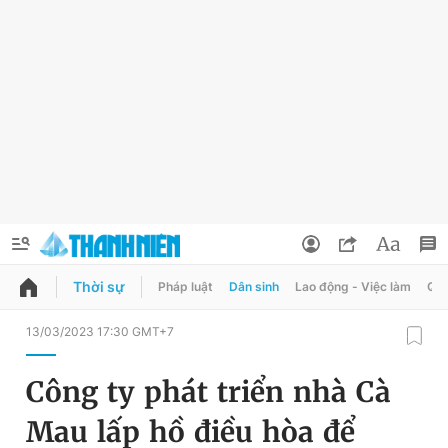
Thời sự
Pháp luật
Dân sinh
Lao động - Việc làm
Quy
QUẢNG CÁO
ĐẶT BÁO
13/03/2023 17:30 GMT+7
Thông tin tài khoản
Công ty phát triển nhà Cà
Đổi mật khẩu
Chuyên mục
Mau lấp hồ điều hòa để
Tin đã lưu