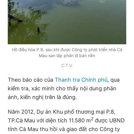
Giấy phép xuất bản số 110/GP - BTTTT cấp ngày 24.3.2020
© 2003-2026 Bản quyền thuộc về Báo Thanh Niên. Cấm sao
chép dưới mọi hình thức nếu không có sự chấp thuận bằng văn
bản. Phát triển bởi ePi Technologies, JSC.
Hồ điều hòa P.8, sau khi được Công ty phát triển nhà Cà
Mau san lấp phân lô bán nền
C.T.V.
Theo báo cáo của
Thanh tra Chính phủ
, qua
kiểm tra, xác minh cho thấy nội dung phản
ánh, kiến nghị trên là đúng.
Năm 2012, Dự án Khu phố thương mại P.8,
2
TP.Cà Mau với diện tích 11.580 m
được UBND
tỉnh Cà Mau thu hồi và giao đất cho Công ty