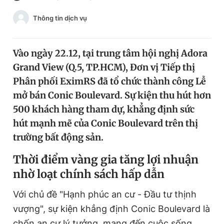
Chuyên mục khác
Thông tin dịch vụ
Tin đã xem
Chào ngày mới
Tin 24h
Đăng xuất
Vào ngày 22.12, tại trung tâm hội nghị Adora
Tin thị trường
Tin 360
Grand View (Q.5, TP.HCM), Đơn vị Tiếp thị
Phân phối EximRS đã tổ chức thành công Lễ
mở bán Conic Boulevard. Sự kiện thu hút hơn
Video
Magazine
500 khách hàng tham dự, khẳng định sức
hút mạnh mẽ của Conic Boulevard trên thị
Sản phẩm khác
trường bất động sản.
Tiện ích
Bạn cần biết
Thời điểm vàng gia tăng lợi nhuận
nhờ loạt chính sách hấp dẫn
Thông tin tòa soạn
Liên hệ quảng cáo
Với chủ đề "Hạnh phúc an cư - Đầu tư thịnh
vượng"
,
sự kiện khẳng định Conic Boulevard là
chốn an cư
lý tưởng, mang đến cuộc sống