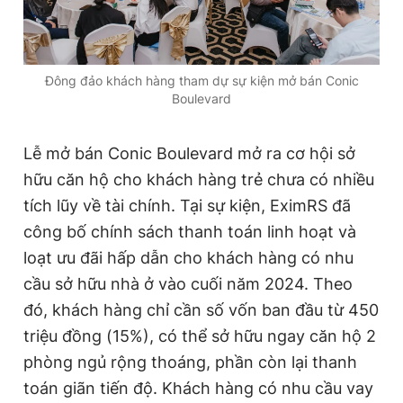
Giấy phép xuất bản số 110/GP - BTTTT cấp ngày 24.3.2020
© 2003-2026 Bản quyền thuộc về Báo Thanh Niên. Cấm sao
chép dưới mọi hình thức nếu không có sự chấp thuận bằng văn
bản. Phát triển bởi ePi Technologies, JSC.
Đông đảo khách hàng tham dự sự kiện mở bán Conic
Boulevard
Lễ mở bán Conic Boulevard mở ra cơ hội sở
hữu căn hộ cho khách hàng trẻ chưa có nhiều
tích lũy về tài chính. Tại sự kiện, EximRS đã
công bố chính sách thanh toán linh hoạt và
loạt ưu đãi hấp dẫn cho khách hàng có nhu
cầu sở hữu nhà ở vào cuối năm 2024. Theo
đó, k
hách hàng chỉ cần số vốn ban đầu từ 450
triệu
đồng
(15%), có thể sở hữu ngay căn hộ 2
phòng ngủ rộng thoáng, phần còn lại thanh
toán giãn tiến độ. Khách hàng có nhu cầu vay