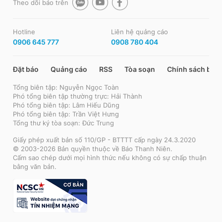
Theo dõi báo trên
Hotline
Liên hệ quảng cáo
0906 645 777
0908 780 404
Đặt báo
Quảng cáo
RSS
Tòa soạn
Chính sách bảo
Tổng biên tập: Nguyễn Ngọc Toàn
Phó tổng biên tập thường trực: Hải Thành
Phó tổng biên tập: Lâm Hiếu Dũng
Phó tổng biên tập: Trần Việt Hưng
Tổng thư ký tòa soạn: Đức Trung
Giấy phép xuất bản số 110/GP - BTTTT cấp ngày 24.3.2020
© 2003-2026 Bản quyền thuộc về Báo Thanh Niên.
Cấm sao chép dưới mọi hình thức nếu không có sự chấp thuận
bằng văn bản.