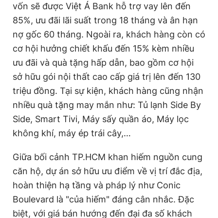
vốn sẽ được Việt Á Bank hỗ trợ vay lên đến
85%, ưu đãi lãi suất trong 18 tháng và ân hạn
nợ gốc 60 tháng. Ngoài ra, khách hàng còn có
cơ hội hưởng chiết khấu đến 15% kèm nhiều
ưu đãi và quà tặng hấp dẫn, bao gồm cơ hội
sở hữu gói nội thất cao cấp giá trị lên đến 130
triệu đồng.
Tại sự kiện,
khách hàng cũng
nhận
nhiều quà tặng may mắn
như: Tủ lạnh Side By
Side, Smart Tivi, Máy sấy quần
áo
, Máy lọc
không khí
, máy ép trái cây,…
Giữa bối cảnh TP.HCM khan hiếm nguồn cung
căn hộ, dự án sở hữu ưu điểm về vị trí đắc địa,
hoàn thiện hạ tầng và pháp lý như Conic
Boulevard là "của hiếm" đáng cân nhắc. Đặc
biệt, với giá bán hướng đến đại đa số khách