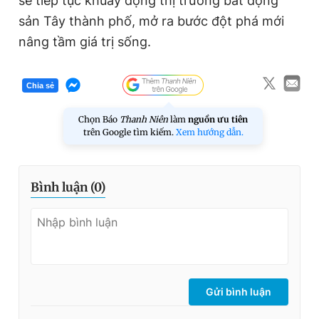
sẽ tiếp tục khuấy động thị trường bất động
sản Tây
thành phố
, mở ra bước đột phá mới
nâng tầm giá trị sống.
Chia sẻ
Chọn Báo
Thanh Niên
làm
nguồn ưu tiên
trên Google tìm kiếm.
Xem hướng dẫn.
Bình luận (
0
)
Gửi bình luận