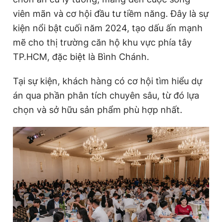
viên mãn và cơ hội đầu tư tiềm năng. Đây là sự
kiện nổi bật cuối năm 2024, tạo dấu ấn mạnh
Đọc Thanh Niên trên điện thoại
mẽ cho thị trường căn hộ khu vực phía
t
ây
TP.HCM
, đặc biệt là Bình Chánh.
Tại sự kiện, khách hàng có cơ hội tìm hiểu dự
án qua phần phân tích chuyên sâu, từ đó lựa
Theo dõi báo trên
chọn và sở hữu sản phẩm phù hợp nhất.
Hotline
Liên hệ quảng cáo
0906 645 777
0908 780 404
Đặt báo
Quảng cáo
RSS
Tòa soạn
Chính sách bảo
Tổng biên tập: Nguyễn Ngọc Toàn
Phó tổng biên tập thường trực: Hải Thành
Phó tổng biên tập: Lâm Hiếu Dũng
Phó tổng biên tập: Trần Việt Hưng
Tổng thư ký tòa soạn: Đức Trung