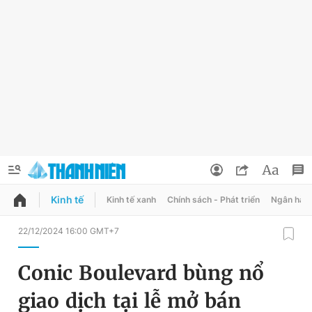
Kinh tế
Kinh tế xanh
Chính sách - Phát triển
Ngân hàn
QUẢNG CÁO
ĐẶT BÁO
22/12/2024 16:00 GMT+7
Thông tin tài khoản
Conic Boulevard bùng nổ
Đổi mật khẩu
Chuyên mục
giao dịch tại lễ mở bán
Tin đã lưu