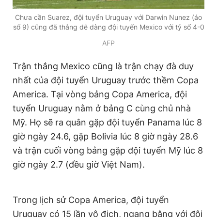
Giấy phép xuất bản số 110/GP - BTTTT cấp ngày 24.3.2020
Chưa cần Suarez, đội tuyển Uruguay với Darwin Nunez (áo
© 2003-2026 Bản quyền thuộc về Báo Thanh Niên. Cấm sao
số 9) cũng đã thắng dễ dàng đội tuyển Mexico với tỷ số 4-0
chép dưới mọi hình thức nếu không có sự chấp thuận bằng văn
bản. Phát triển bởi ePi Technologies, JSC.
AFP
Trận thắng Mexico cũng là trận chạy đà duy
nhất của đội tuyển Uruguay trước thềm Copa
America. Tại vòng bảng Copa America, đội
tuyển Uruguay nằm ở bảng C cùng chủ nhà
Mỹ. Họ sẽ ra quân gặp đội tuyển Panama lúc 8
giờ ngày 24.6, gặp Bolivia lúc 8 giờ ngày 28.6
và trận cuối vòng bảng gặp đội tuyển Mỹ lúc 8
giờ ngày 2.7 (đều giờ Việt Nam).
Trong lịch sử Copa America, đội tuyển
Uruguay có 15 lần vô địch, ngang bằng với đội