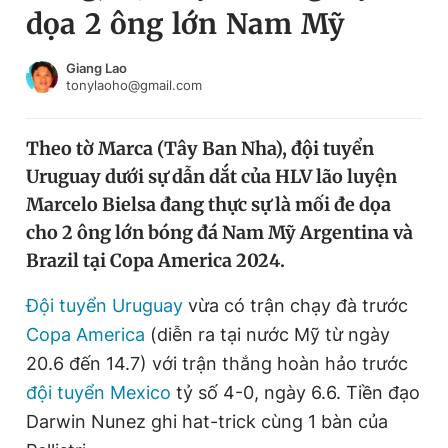
dọa 2 ông lớn Nam Mỹ
Chuyên mục khác
Tin đã xem
Chào ngày mới
Tin 24h
Giang Lao
tonylaoho@gmail.com
Đăng xuất
Tin thị trường
Tin 360
Theo tờ Marca (Tây Ban Nha), đội tuyển
Uruguay dưới sự dẫn dắt của HLV lão luyện
Video
Magazine
Marcelo Bielsa đang thực sự là mối đe dọa
cho 2 ông lớn bóng đá Nam Mỹ Argentina và
Brazil tại Copa America 2024.
Sản phẩm khác
Tiện ích
Đội tuyển Uruguay
vừa có trận chạy đà trước
Bạn cần biết
Copa America
(diễn ra tại nước Mỹ từ ngày
20.6 đến 14.7) với trận thắng hoàn hảo trước
Thông tin tòa soạn
Liên hệ quảng cáo
đội tuyển Mexico
tỷ số 4-0, ngày 6.6. Tiền đạo
Darwin Nunez ghi hat-trick cùng 1 bàn của