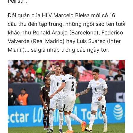
Pellistri.
Đội quân của HLV Marcelo Bielsa mới có 16
Đọc Thanh Niên trên điện thoại
cầu thủ đến tập trung, những ngôi sao tên tuổi
khác như Ronald Araujo (Barcelona), Federico
Valverde (Real Madrid) hay Luis Suarez (Inter
Miami)... sẽ gia nhập trong các ngày tới.
Theo dõi báo trên
Hotline
Liên hệ quảng cáo
0906 645 777
0908 780 404
Đặt báo
Quảng cáo
RSS
Tòa soạn
Chính sách bảo
Tổng biên tập: Nguyễn Ngọc Toàn
Phó tổng biên tập thường trực: Hải Thành
Phó tổng biên tập: Lâm Hiếu Dũng
Phó tổng biên tập: Trần Việt Hưng
Tổng thư ký tòa soạn: Đức Trung