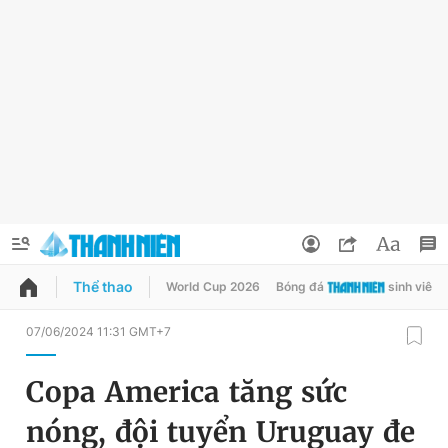
Thể thao
World Cup 2026
Bóng đá
sinh viên
QUẢNG CÁO
ĐẶT BÁO
07/06/2024 11:31 GMT+7
Thông tin tài khoản
Copa America tăng sức
Đổi mật khẩu
Chuyên mục
nóng, đội tuyển Uruguay đe
Tin đã lưu