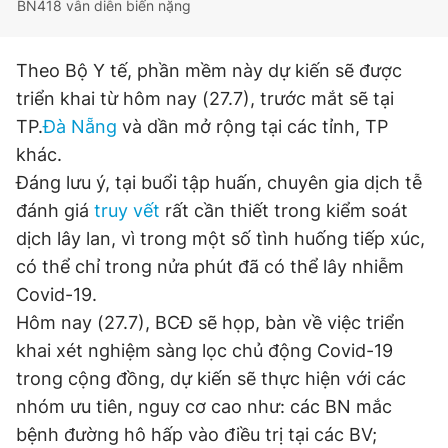
BN418 vẫn diễn biến nặng
Time
Giấy phép xuất bản số 110/GP - BTTTT cấp ngày 24.3.2020
© 2003-2026 Bản quyền thuộc về Báo Thanh Niên. Cấm sao
chép dưới mọi hình thức nếu không có sự chấp thuận bằng văn
Theo Bộ Y tế, phần mềm này dự kiến sẽ được
bản. Phát triển bởi ePi Technologies, JSC.
triển khai từ hôm nay (27.7), trước mắt sẽ tại
TP.
Đà Nẵng
và dần mở rộng tại các tỉnh, TP
khác.
Đáng lưu ý, tại buổi tập huấn, chuyên gia dịch tễ
đánh giá
truy vết
rất cần thiết trong kiểm soát
dịch lây lan, vì trong một số tình huống tiếp xúc,
có thể chỉ trong nửa phút đã có thể lây nhiễm
Covid-19.
Hôm nay (27.7), BCĐ sẽ họp, bàn về việc triển
khai xét nghiệm sàng lọc chủ động Covid-19
trong cộng đồng, dự kiến sẽ thực hiện với các
nhóm ưu tiên, nguy cơ cao như: các BN mắc
bệnh đường hô hấp vào điều trị tại các BV;