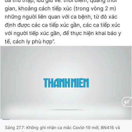
đã thu thập, lưu giữ về: thời điểm, quãng thời
gian, khoảng cách tiếp xúc (trong vòng 2 m)
những người liên quan với ca bệnh, từ đó xác
Đọc Thanh Niên trên điện thoại
định được các ca tiếp xúc gần, các ca tiếp xúc
với người tiếp xúc gần, để thực hiện khai báo y
tế, cách ly phù hợp”.
Theo dõi báo trên
Hotline
Liên hệ quảng cáo
0906 645 777
0908 780 404
Đặt báo
Quảng cáo
RSS
Tòa soạn
Chính sách bảo
Tổng biên tập: Nguyễn Ngọc Toàn
Phó tổng biên tập thường trực: Hải Thành
Phó tổng biên tập: Lâm Hiếu Dũng
Phó tổng biên tập: Trần Việt Hưng
Current
0:02
/
Duration
1:56
Sáng 27.7: Không ghi nhận ca mắc Covid-19 mới, BN416 và
Tổng thư ký tòa soạn: Đức Trung