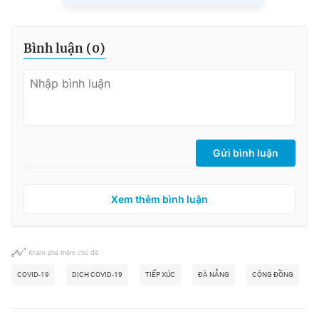
Bình luận (
0
)
Gửi bình luận
Xem thêm bình luận
Khám phá thêm chủ đề
COVID-19
DỊCH COVID-19
TIẾP XÚC
ĐÀ NẴNG
CỘNG ĐỒNG