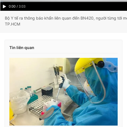
Current
0:00
/
Duration
3:03
Time
Bộ Y tế ra thông báo khẩn liên quan đến BN420, người từng tới 
TP.HCM
Tin liên quan