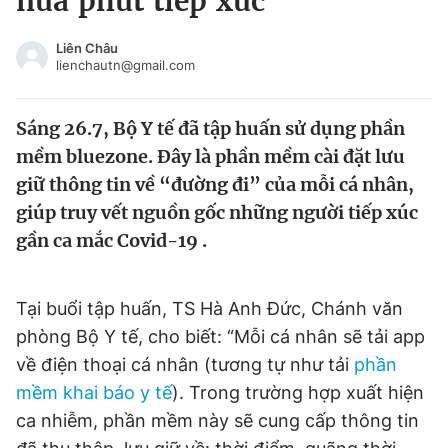
nửa phút tiếp xúc
Chuyên mục khác
Tin đã xem
Liên Châu
lienchautn@gmail.com
Chào ngày mới
Tin 24h
Đăng xuất
Sáng 26.7, Bộ Y tế đã tập huấn sử dụng phần
Tin thị trường
Tin 360
mềm bluezone. Đây là phần mềm cài đặt lưu
giữ thông tin về “đường đi” của mỗi cá nhân,
Video
Magazine
giúp truy vết nguồn gốc những người tiếp xúc
gần ca mắc Covid-19 .
Sản phẩm khác
Tiện ích
Bạn cần biết
Tại buổi tập huấn, TS Hà Anh Đức, Chánh văn
phòng Bộ Y tế, cho biết: “Mỗi cá nhân sẽ tải app
về điện thoại cá nhân (tương tự như tải
phần
Thông tin tòa soạn
Liên hệ quảng cáo
mềm khai báo y tế
). Trong trường hợp xuất hiện
ca nhiễm, phần mềm này sẽ cung cấp thông tin