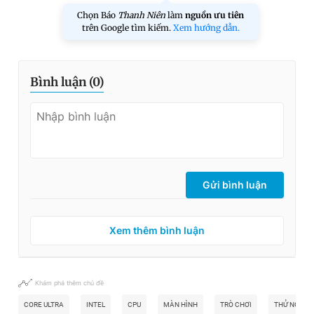
Chọn Báo
Thanh Niên
làm
nguồn ưu tiên
trên Google tìm kiếm.
Xem hướng dẫn.
Bình luận (
0
)
Gửi bình luận
Xem thêm bình luận
Khám phá thêm chủ đề
CORE ULTRA
INTEL
CPU
MÀN HÌNH
TRÒ CHƠI
THỬ NGHIỆ