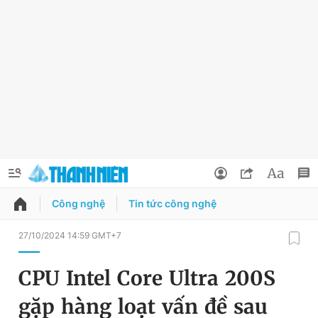
Công nghệ
Tin tức công nghệ
QUẢNG CÁO
ĐẶT BÁO
27/10/2024 14:59 GMT+7
Thông tin tài khoản
CPU Intel Core Ultra 200S
Đổi mật khẩu
Chuyên mục
gặp hàng loạt vấn đề sau
Tin đã lưu