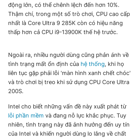
động lớn, có thể chênh lệch đến hơn 10%.
Giấy phép xuất bản số 110/GP - BTTTT cấp ngày 24.3.2020
© 2003-2026 Bản quyền thuộc về Báo Thanh Niên. Cấm sao
Thậm chí, trong một số trò chơi, CPU cao cấp
chép dưới mọi hình thức nếu không có sự chấp thuận bằng văn
nhất là Core Ultra 9 285K còn có hiệu năng
bản. Phát triển bởi ePi Technologies, JSC.
thấp hơn cả CPU i9-13900K thế hệ trước.
Ngoài ra, nhiều người dùng cũng phản ánh về
tình trạng mất ổn định của
hệ thống
, khi họ
liên tục gặp phải lỗi 'màn hình xanh chết chóc'
và trò chơi bị treo khi sử dụng CPU Core Ultra
200S.
Intel cho biết những vấn đề này xuất phát từ
lỗi phần mềm
và đang nỗ lực khắc phục. Tuy
nhiên, tình trạng này đã ảnh hưởng đến uy tín
của Intel và khiến người dùng lo lắng về chất