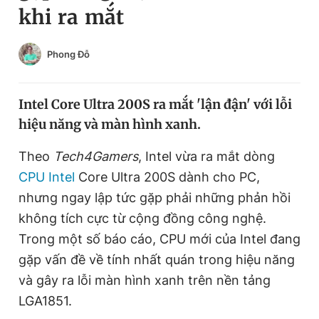
khi ra mắt
Chuyên mục khác
Tin đã xem
Chào ngày mới
Tin 24h
Phong Đỗ
Đăng xuất
Tin thị trường
Tin 360
Intel Core Ultra 200S ra mắt 'lận đận' với lỗi
hiệu năng và màn hình xanh.
Video
Magazine
Theo
Tech4Gamers
, Intel vừa ra mắt dòng
CPU Intel
Core Ultra 200S dành cho PC,
Sản phẩm khác
nhưng ngay lập tức gặp phải những phản hồi
Tiện ích
Bạn cần biết
không tích cực từ cộng đồng công nghệ.
Trong một số báo cáo, CPU mới của Intel đang
gặp vấn đề về tính nhất quán trong hiệu năng
Thông tin tòa soạn
Liên hệ quảng cáo
và gây ra lỗi màn hình xanh trên nền tảng
LGA1851.