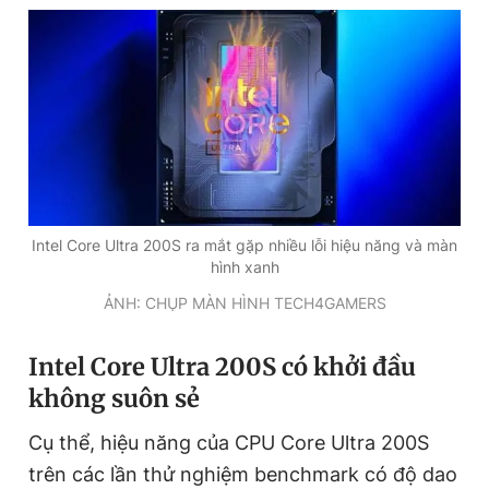
Đọc Thanh Niên trên điện thoại
Theo dõi báo trên
Intel Core Ultra 200S ra mắt gặp nhiều lỗi hiệu năng và màn
hình xanh
Hotline
Liên hệ quảng cáo
0906 645 777
0908 780 404
ẢNH: CHỤP MÀN HÌNH TECH4GAMERS
Đặt báo
Quảng cáo
RSS
Tòa soạn
Chính sách bảo
Intel Core Ultra 200S có khởi đầu
không suôn sẻ
Tổng biên tập: Nguyễn Ngọc Toàn
Phó tổng biên tập thường trực: Hải Thành
Phó tổng biên tập: Lâm Hiếu Dũng
Cụ thể, hiệu năng của CPU Core Ultra 200S
Phó tổng biên tập: Trần Việt Hưng
trên các lần thử nghiệm benchmark có độ dao
Tổng thư ký tòa soạn: Đức Trung