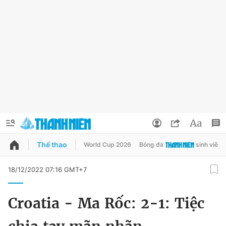
Thể thao
World Cup 2026
Bóng đá
sinh viên
QUẢNG CÁO
ĐẶT BÁO
18/12/2022 07:16 GMT+7
Thông tin tài khoản
Croatia - Ma Rốc: 2-1: Tiệc
Đổi mật khẩu
Chuyên mục
Tin đã lưu