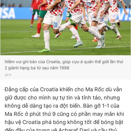
Giấy phép xuất bản số 110/GP - BTTTT cấp ngày 24.3.2020
© 2003-2026 Bản quyền thuộc về Báo Thanh Niên. Cấm sao
chép dưới mọi hình thức nếu không có sự chấp thuận bằng văn
bản. Phát triển bởi ePi Technologies, JSC.
Niềm vui ghi bàn của Croatia, giúp cựu á quân thế giới lần thứ
2 giành hạng ba từ sau năm 1998
AFP
Đẳng cấp của Croatia khiến cho Ma Rốc dù vẫn
giữ được cho mình sự tự tin và tỉnh táo, nhưng
không dễ dàng tạo ra đột biến. Bàn gỡ 1-1 của
Ma Rốc ở phút thứ 9 cũng có phần may mắn khi
hậu vệ Croatia phá bóng không tốt để bóng bật
đến đầu của trung vệ Acharaf Dari và cầu thủ