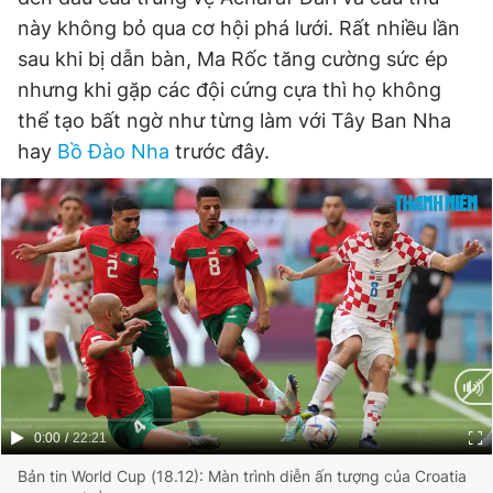
này không bỏ qua cơ hội phá lưới. Rất nhiều lần
sau khi bị dẫn bàn, Ma Rốc tăng cường sức ép
nhưng khi gặp các đội cứng cựa thì họ không
thể tạo bất ngờ như từng làm với Tây Ban Nha
hay
Bồ Đào Nha
trước đây.
Current
0:00
/
Duration
22:21
Time
Bản tin World Cup (18.12): Màn trình diễn ấn tượng của Croatia