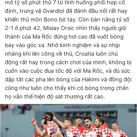
mở tỷ số phút thứ 7 từ tình huống phối hợp cố
định, trung vệ Gvardiol đã đánh đầu nối rất hay
khiến thủ môn Bono bó tay. Còn bàn nâng tỷ số
Đọc Thanh Niên trên điện thoại
2-1 ở phút 42, Mislav Orsic nhìn thấy người giữ
thành của Ma Rốc đứng hơi cao đã vuốt bóng
bay vào góc xa. Nhờ kinh nghiệm và sự nhịp
nhàng khi lên công về thủ, Croatia luôn chủ
Theo dõi báo trên
động rất hay trong cách chơi của mình, không bị
cuốn vào cuộc đua tốc độ với Ma Rốc, và đủ sức
Hotline
Liên hệ quảng cáo
dập tắt các pha lên bóng của Hakimi và đồng đội
0906 645 777
0908 780 404
cũng như luôn cho thấy khi có bóng trong chân
họ vẫn thể hiện độ sát thương rất cao.
Đặt báo
Quảng cáo
RSS
Tòa soạn
Chính sách bảo
Tổng biên tập: Nguyễn Ngọc Toàn
Phó tổng biên tập thường trực: Hải Thành
Phó tổng biên tập: Lâm Hiếu Dũng
Phó tổng biên tập: Trần Việt Hưng
Tổng thư ký tòa soạn: Đức Trung