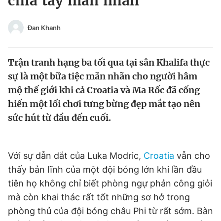
chia tay mãn nhãn
Chuyên mục khác
Tin đã xem
Đan Khanh
Chào ngày mới
Tin 24h
Đăng xuất
Trận tranh hạng ba tối qua tại sân Khalifa thực
Tin thị trường
Tin 360
sự là một bữa tiệc mãn nhãn cho người hâm
mộ thế giới khi cả Croatia và Ma Rốc đã cống
Video
Magazine
hiến một lối chơi tưng bừng đẹp mắt tạo nên
sức hút từ đầu đến cuối.
Sản phẩm khác
Tiện ích
Bạn cần biết
Với sự dẫn dắt của Luka Modric,
Croatia
vẫn cho
thấy bản lĩnh của một đội bóng lớn khi lần đầu
Thông tin tòa soạn
Liên hệ quảng cáo
tiên họ không chỉ biết phòng ngự phản công giỏi
mà còn khai thác rất tốt những sơ hở trong
phòng thủ của đội bóng châu Phi từ rất sớm. Bàn