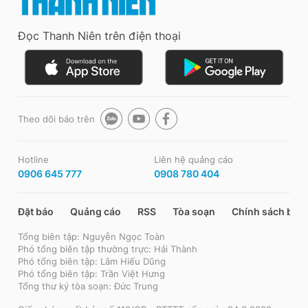
Đọc Thanh Niên trên điện thoại
Theo dõi báo trên
Hotline
Liên hệ quảng cáo
0906 645 777
0908 780 404
Đặt báo
Quảng cáo
RSS
Tòa soạn
Chính sách bảo
Tổng biên tập: Nguyễn Ngọc Toàn
Phó tổng biên tập thường trực: Hải Thành
Phó tổng biên tập: Lâm Hiếu Dũng
Phó tổng biên tập: Trần Việt Hưng
Tổng thư ký tòa soạn: Đức Trung