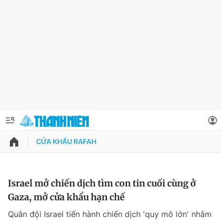
CỬA KHẨU RAFAH
QUẢNG CÁO
ĐẶT BÁO
Thông tin tài khoản
Israel mở chiến dịch tìm con tin cuối cùng ở
Gaza, mở cửa khẩu hạn chế
Đổi mật khẩu
Chuyên mục
Quân đội Israel tiến hành chiến dịch 'quy mô lớn' nhằm
Tin đã lưu