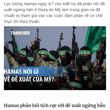
Lực lượng Hamas ngày 4.7 cho biết họ đã phản hồi đề
xuất ngừng bắn ở Gaza do Mỹ làm trung gian và đã
chuẩn bị tham gia vào các cuộc đàm phán về cơ chế
Đọc Thanh Niên trên điện thoại
thực thi thỏa thuận.
Theo dõi báo trên
Hotline
Liên hệ quảng cáo
0906 645 777
0908 780 404
Đặt báo
Quảng cáo
RSS
Tòa soạn
Chính sách bảo m
Tổng biên tập: Nguyễn Ngọc Toàn
Phó tổng biên tập thường trực: Hải Thành
Phó tổng biên tập: Lâm Hiếu Dũng
Phó tổng biên tập: Trần Việt Hưng
Hamas phản hồi tích cực với đề xuất ngừng bắn
Tổng thư ký tòa soạn: Đức Trung