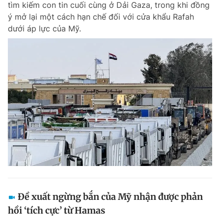
tìm kiếm con tin cuối cùng ở Dải Gaza, trong khi đồng
Chuyên mục khác
ý mở lại một cách hạn chế đối với cửa khẩu Rafah
Tin đã xem
dưới áp lực của Mỹ.
Chào ngày mới
Tin 24h
Đăng xuất
Tin thị trường
Tin 360
Video
Magazine
Sản phẩm khác
Tiện ích
Bạn cần biết
Thông tin tòa soạn
Liên hệ quảng cáo
Đề xuất ngừng bắn của Mỹ nhận được phản
hồi ‘tích cực’ từ Hamas