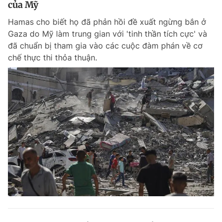
của Mỹ
Giấy phép xuất bản số 110/GP - BTTTT cấp ngày 24.3.2020
© 2003-2026 Bản quyền thuộc về Báo Thanh Niên. Cấm sao chép
Hamas cho biết họ đã phản hồi đề xuất ngừng bắn ở
dưới mọi hình thức nếu không có sự chấp thuận bằng văn bản.
Gaza do Mỹ làm trung gian với 'tinh thần tích cực' và
Phát triển bởi ePi Technologies, JSC.
đã chuẩn bị tham gia vào các cuộc đàm phán về cơ
chế thực thi thỏa thuận.