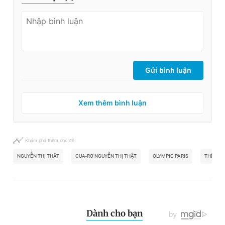
Gửi bình luận
Xem thêm bình luận
Khám phá thêm chủ đề
NGUYỄN THỊ THẬT
CUA-RƠ NGUYỄN THỊ THẬT
OLYMPIC PARIS
THỂ THA