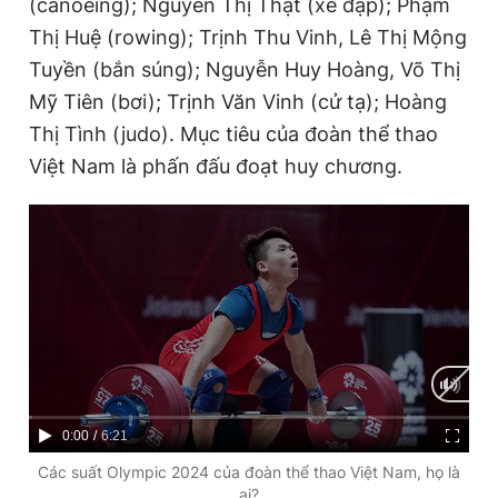
(canoeing); Nguyễn Thị Thật (xe đạp); Phạm
Thị Huệ (rowing); Trịnh Thu Vinh, Lê Thị Mộng
Tuyền (bắn súng); Nguyễn Huy Hoàng, Võ Thị
Mỹ Tiên (bơi); Trịnh Văn Vinh (cử tạ); Hoàng
Thị Tình (judo). Mục tiêu của đoàn thể thao
Việt Nam là phấn đấu đoạt huy chương.
C
0:00
/
D
6:21
u
u
Các suất Olympic 2024 của đoàn thể thao Việt Nam, họ là
ai?