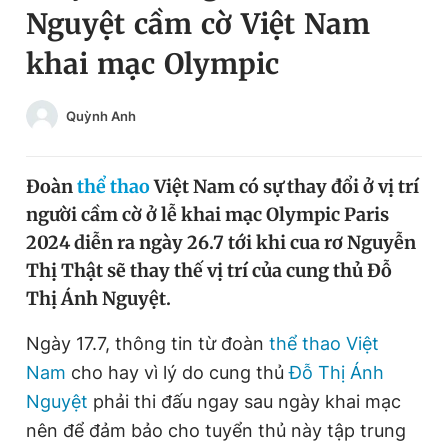
Nguyệt cầm cờ Việt Nam
Chuyên mục khác
Tin đã xem
khai mạc Olympic
Chào ngày mới
Tin 24h
Đăng xuất
Quỳnh Anh
Tin thị trường
Tin 360
Đoàn
thể thao
Việt Nam có sự thay đổi ở vị trí
Video
Magazine
người cầm cờ ở lễ khai mạc Olympic Paris
2024 diễn ra ngày 26.7 tới khi cua rơ Nguyễn
Sản phẩm khác
Thị Thật sẽ thay thế vị trí của cung thủ Đỗ
Thị Ánh Nguyệt.
Tiện ích
Bạn cần biết
Ngày 17.7, thông tin từ đoàn
thể thao Việt
Thông tin tòa soạn
Liên hệ quảng cáo
Nam
cho hay vì lý do cung thủ
Đỗ Thị Ánh
Nguyệt
phải thi đấu ngay sau ngày khai mạc
nên để đảm bảo cho tuyển thủ này tập trung