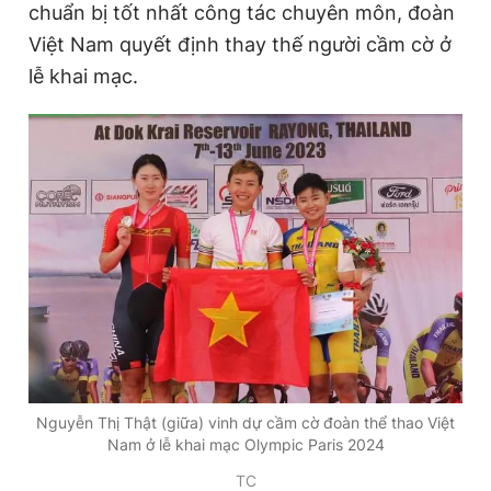
chuẩn bị tốt nhất công tác chuyên môn, đoàn
Việt Nam quyết định thay thế người cầm cờ ở
lễ khai mạc.
Đọc Thanh Niên trên điện thoại
Theo dõi báo trên
Hotline
Liên hệ quảng cáo
0906 645 777
0908 780 404
Đặt báo
Quảng cáo
RSS
Tòa soạn
Chính sách bảo
Tổng biên tập: Nguyễn Ngọc Toàn
Phó tổng biên tập thường trực: Hải Thành
Nguyễn Thị Thật (giữa) vinh dự cầm cờ đoàn thể thao Việt
Phó tổng biên tập: Lâm Hiếu Dũng
Nam ở lễ khai mạc Olympic Paris 2024
Phó tổng biên tập: Trần Việt Hưng
Tổng thư ký tòa soạn: Đức Trung
TC