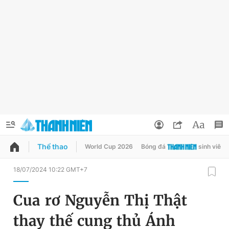
Thể thao
World Cup 2026
Bóng đá
sinh viên
QUẢNG CÁO
ĐẶT BÁO
18/07/2024 10:22 GMT+7
Thông tin tài khoản
Cua rơ Nguyễn Thị Thật
Đổi mật khẩu
Chuyên mục
thay thế cung thủ Ánh
Tin đã lưu