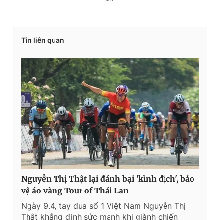
r
r
r
a
e
t
Tin liên quan
n
i
t
o
T
n
i
m
e
Nguyễn Thị Thật lại đánh bại 'kình địch', bảo
vệ áo vàng Tour of Thái Lan
Ngày 9.4, tay đua số 1 Việt Nam Nguyễn Thị
Thật khẳng định sức mạnh khi giành chiến