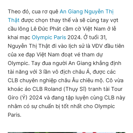
Giấy phép xuất bản số 110/GP - BTTTT cấp ngày 24.3.2020
Theo đó, cua rơ quê
An Giang
Nguyễn Thị
© 2003-2026 Bản quyền thuộc về Báo Thanh Niên. Cấm sao
chép dưới mọi hình thức nếu không có sự chấp thuận bằng văn
Thật
được chọn thay thế và sẽ cùng tay vợt
bản. Phát triển bởi ePi Technologies, JSC.
cầu lông Lê Đức Phát cầm cờ Việt Nam ở lễ
khai mạc
Olympic Paris
2024. Ở tuổi 31,
Nguyễn Thị Thật đi vào lịch sử là VĐV đầu tiên
của xe đạp Việt Nam đoạt vé tham dự
Olympic. Tay đua người An Giang khẳng định
tài năng với 3 lần vô địch châu Á, được các
CLB chuyên nghiệp châu Âu chiêu mộ. Cô vừa
khoác áo CLB Roland (Thụy Sĩ) tranh tài Tour
Giro (Ý) 2024 và đang tập luyện cùng CLB này
nhằm có sự chuẩn bị tốt nhất cho Olympic
Paris.