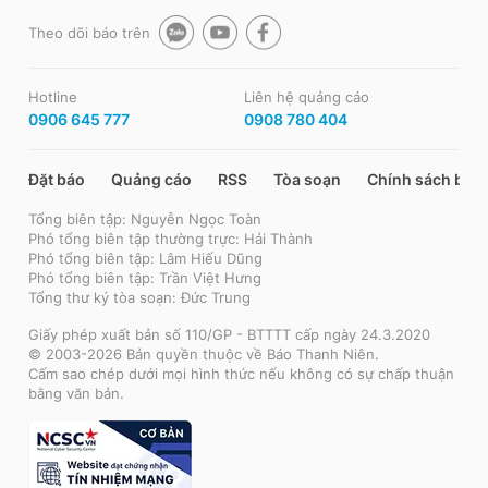
Theo dõi báo trên
Hotline
Liên hệ quảng cáo
0906 645 777
0908 780 404
Đặt báo
Quảng cáo
RSS
Tòa soạn
Chính sách bảo
Tổng biên tập: Nguyễn Ngọc Toàn
Phó tổng biên tập thường trực: Hải Thành
Phó tổng biên tập: Lâm Hiếu Dũng
Phó tổng biên tập: Trần Việt Hưng
Tổng thư ký tòa soạn: Đức Trung
Giấy phép xuất bản số 110/GP - BTTTT cấp ngày 24.3.2020
© 2003-2026 Bản quyền thuộc về Báo Thanh Niên.
Cấm sao chép dưới mọi hình thức nếu không có sự chấp thuận
bằng văn bản.