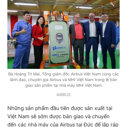
Đọc Thanh Niên trên điện thoại
Theo dõi báo trên
Hotline
Liên hệ quảng cáo
Bà Hoàng Tri Mai, Tổng giám đốc Airbus Việt Nam cùng các
0906 645 777
0908 780 404
lãnh đạo, chuyên gia Airbus và MHI Việt Nam trong lễ bàn
giao sản phẩm tại nhà máy MHI Việt Nam
Đặt báo
Quảng cáo
RSS
Tòa soạn
Chính sách bảo
AIRBUS
Tổng biên tập: Nguyễn Ngọc Toàn
Những sản phẩm đầu tiên được sản xuất tại
Phó tổng biên tập thường trực: Hải Thành
Phó tổng biên tập: Lâm Hiếu Dũng
Việt Nam sẽ sớm được bàn giao và chuyển
Phó tổng biên tập: Trần Việt Hưng
Tổng thư ký tòa soạn: Đức Trung
đến các nhà máy của Airbus tại Đức để lắp ráp