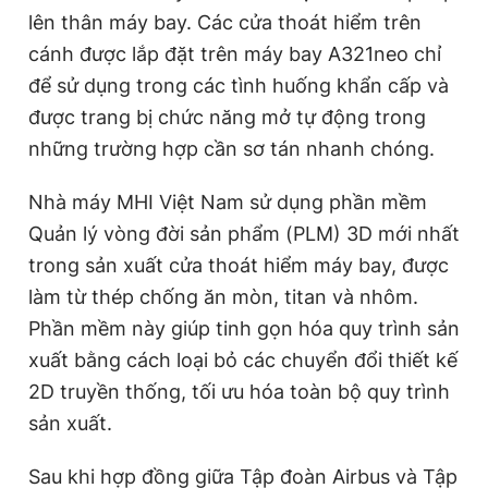
lên thân máy bay. Các cửa thoát hiểm trên
Giấy phép xuất bản số 110/GP - BTTTT cấp ngày 24.3.2020
© 2003-2026 Bản quyền thuộc về Báo Thanh Niên. Cấm sao
cánh được lắp đặt trên máy bay A321neo chỉ
chép dưới mọi hình thức nếu không có sự chấp thuận bằng văn
bản. Phát triển bởi ePi Technologies, JSC.
để sử dụng trong các tình huống khẩn cấp và
được trang bị chức năng mở tự động trong
những trường hợp cần sơ tán nhanh chóng.
Nhà máy MHI Việt Nam sử dụng phần mềm
Quản lý vòng đời sản phẩm (PLM) 3D mới nhất
trong sản xuất cửa thoát hiểm máy bay, được
làm từ thép chống ăn mòn, titan và nhôm.
Phần mềm này giúp tinh gọn hóa quy trình sản
xuất bằng cách loại bỏ các chuyển đổi thiết kế
2D truyền thống, tối ưu hóa toàn bộ quy trình
sản xuất.
Sau khi hợp đồng giữa Tập đoàn Airbus và Tập