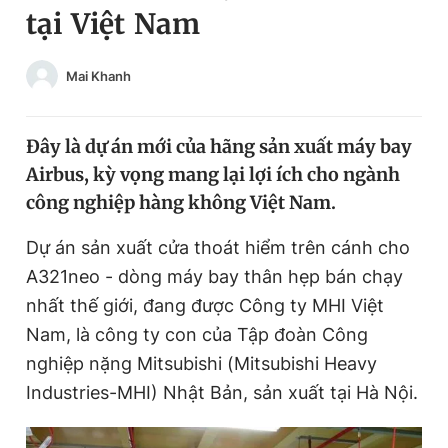
tại Việt Nam
Chuyên mục khác
Tin đã xem
Chào ngày mới
Tin 24h
Mai Khanh
Đăng xuất
Tin thị trường
Tin 360
Đây là dự án mới của hãng sản xuất máy bay
Airbus, kỳ vọng mang lại lợi ích cho ngành
Video
Magazine
công nghiệp hàng không Việt Nam.
Dự án sản xuất cửa thoát hiểm trên cánh cho
Sản phẩm khác
A321neo - dòng máy bay thân hẹp bán chạy
Tiện ích
nhất thế giới, đang được Công ty MHI Việt
Bạn cần biết
Nam, là công ty con của Tập đoàn Công
nghiệp nặng Mitsubishi (Mitsubishi Heavy
Thông tin tòa soạn
Liên hệ quảng cáo
Industries-MHI) Nhật Bản, sản xuất tại Hà Nội.