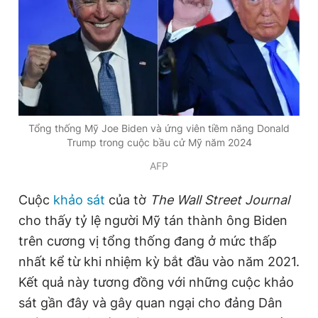
Đọc Thanh Niên trên điện thoại
Tổng thống Mỹ Joe Biden và ứng viên tiềm năng Donald
Theo dõi báo trên
Trump trong cuộc bầu cử Mỹ năm 2024
AFP
Hotline
Liên hệ quảng cáo
0906 645 777
0908 780 404
Cuộc
khảo sát
của tờ
The Wall Street Journal
cho thấy tỷ lệ người Mỹ tán thành ông Biden
Đặt báo
Quảng cáo
RSS
Tòa soạn
Chính sách bảo
trên
cương vị tổng thống đang ở mức thấp
Tổng biên tập: Nguyễn Ngọc Toàn
nhất kể từ khi nhiệm kỳ bắt đầu vào năm 2021.
Phó tổng biên tập thường trực: Hải Thành
Kết quả này tương đồng với những cuộc khảo
Phó tổng biên tập: Lâm Hiếu Dũng
Phó tổng biên tập: Trần Việt Hưng
sát gần đây và gây quan ngại cho đảng Dân
Tổng thư ký tòa soạn: Đức Trung