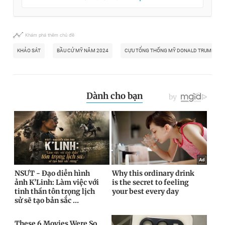
Khám phá thêm chủ đề
KHẢO SÁT
BẦU CỬ MỸ NĂM 2024
CỰU TỔNG THỐNG MỸ DONALD TRUMP