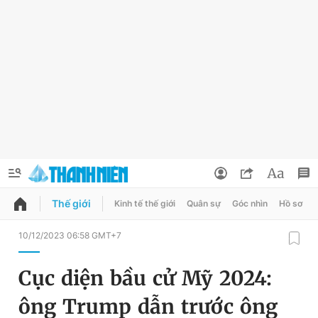
Thế giới
Kinh tế thế giới
Quân sự
Góc nhìn
Hồ sơ
QUẢNG CÁO
ĐẶT BÁO
10/12/2023 06:58 GMT+7
Thông tin tài khoản
Cục diện bầu cử Mỹ 2024:
Đổi mật khẩu
Chuyên mục
ông Trump dẫn trước ông
Tin đã lưu