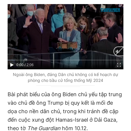
C
0:00
/
D
2:06
u
u
Ngoài ông Biden, đảng Dân chủ không có kế hoạch dự
phòng cho bầu cử tổng thống Mỹ 2024
r
r
r
a
Bài phát biểu của ông Biden chủ yếu tập trung
e
t
vào chủ đề ông Trump bị quy kết là mối đe
n
i
dọa cho nền dân chủ, trong khi tránh đề cập
t
o
đến cuộc xung đột Hamas-Israel ở Dải Gaza,
T
n
theo tờ
The Guardian
hôm 10.12.