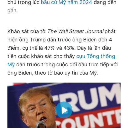
chủ trong lúc
bầu cử Mỹ năm 2024
đang đến
Giấy phép xuất bản số 110/GP - BTTTT cấp ngày 24.3.2020
gần.
© 2003-2026 Bản quyền thuộc về Báo Thanh Niên. Cấm sao
chép dưới mọi hình thức nếu không có sự chấp thuận bằng văn
bản. Phát triển bởi ePi Technologies, JSC.
Khảo sát của tờ
The Wall Street Journal
phát
hiện ông Trump dẫn trước ông Biden đến 4
điểm, cụ thể là 47% và 43%. Đây là lần đầu
tiên cuộc khảo sát cho thấy
cựu Tổng thống
Mỹ
dẫn trước trong cuộc đối đầu trực tiếp với
ông Biden, theo tờ báo uy tín của Mỹ.