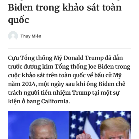
Biden trong khảo sát toàn
Chuyên mục khác
Tin đã xem
quốc
Chào ngày mới
Tin 24h
Đăng xuất
Thụy Miên
Tin thị trường
Tin 360
Cựu Tổng thống Mỹ Donald Trump đã dẫn
Video
Magazine
trước đương kim Tổng thống Joe Biden trong
cuộc khảo sát trên toàn quốc về bầu cử Mỹ
Sản phẩm khác
năm 2024, một ngày sau khi ông Biden chê
trách người tiền nhiệm Trump tại một sự
Tiện ích
Bạn cần biết
kiện ở bang California.
Thông tin tòa soạn
Liên hệ quảng cáo