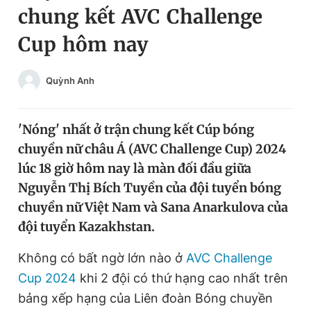
chung kết AVC Challenge
Chuyên mục khác
Tin đã xem
Cup hôm nay
Chào ngày mới
Tin 24h
Đăng xuất
Quỳnh Anh
Tin thị trường
Tin 360
'Nóng' nhất ở trận chung kết Cúp bóng
Video
Magazine
chuyền nữ châu Á (AVC Challenge Cup) 2024
lúc 18 giờ hôm nay là màn đối đầu giữa
Sản phẩm khác
Nguyễn Thị Bích Tuyền của đội tuyển bóng
chuyền nữ Việt Nam và Sana Anarkulova của
Tiện ích
Bạn cần biết
đội tuyển Kazakhstan.
Thông tin tòa soạn
Liên hệ quảng cáo
Không có bất ngờ lớn nào ở
AVC Challenge
Cup 2024
khi 2 đội có thứ hạng cao nhất trên
bảng xếp hạng của Liên đoàn Bóng chuyền