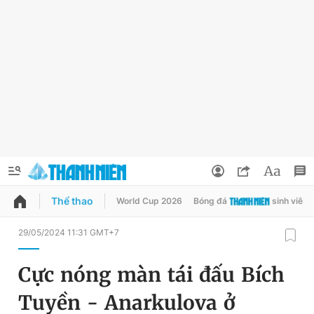
Thể thao
World Cup 2026
Bóng đá
sinh viên
QUẢNG CÁO
ĐẶT BÁO
29/05/2024 11:31 GMT+7
Thông tin tài khoản
Cực nóng màn tái đấu Bích
Đổi mật khẩu
Chuyên mục
Tuyền - Anarkulova ở
Tin đã lưu