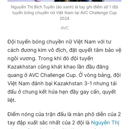
Giấy phép xuất bản số 110/GP - BTTTT cấp ngày 24.3.2020
Nguyễn Thị Bích Tuyền (áo xanh) là tay ghi điểm số 1 đội
© 2003-2026 Bản quyền thuộc về Báo Thanh Niên. Cấm sao
tuyển bóng chuyền nữ Việt Nam tại AVC Challenge Cup
chép dưới mọi hình thức nếu không có sự chấp thuận bằng văn
2024
bản. Phát triển bởi ePi Technologies, JSC.
AVC
Đội tuyển bóng chuyền nữ Việt Nam với tư
cách đương kim vô địch, đặt quyết tâm bảo vệ
ngôi vương. Trong khi đó đội tuyển
Kazakhstan cũng khát khao lần đầu đăng
quang ở AVC Challenge Cup. Ở vòng bảng, đội
Việt Nam đánh bại Kazakhstan 3-1 nhưng tái
đấu ở chung kết hứa hẹn đầy gay cấn, quyết
liệt.
Điểm nóng của trận đấu là màn phô diễn của 2
tay đập xuất sắc nhất của 2 đội là
Nguyễn Thị