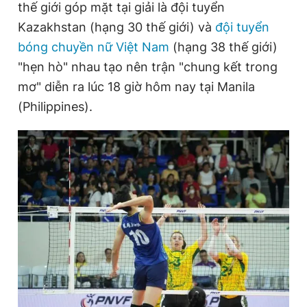
thế giới góp mặt tại giải là đội tuyển
Kazakhstan (hạng 30 thế giới) và
đội tuyển
bóng chuyền nữ Việt Nam
(hạng 38 thế giới)
Đọc Thanh Niên trên điện thoại
"hẹn hò" nhau tạo nên trận "chung kết trong
mơ" diễn ra lúc 18 giờ hôm nay tại Manila
(Philippines).
Theo dõi báo trên
Hotline
Liên hệ quảng cáo
0906 645 777
0908 780 404
Đặt báo
Quảng cáo
RSS
Tòa soạn
Chính sách bảo
Tổng biên tập: Nguyễn Ngọc Toàn
Phó tổng biên tập thường trực: Hải Thành
Phó tổng biên tập: Lâm Hiếu Dũng
Phó tổng biên tập: Trần Việt Hưng
Tổng thư ký tòa soạn: Đức Trung