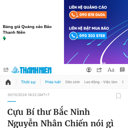
Bảng giá Quảng cáo Báo
Thanh Niên
Thời sự
Pháp luật
Dân sinh
Lao động - Việc làm
Quy
QUẢNG CÁO
ĐẶT BÁO
30/10/2024 18:23 GMT+7
Thông tin tài khoản
Cựu Bí thư Bắc Ninh
Đổi mật khẩu
Chuyên mục
Nguyễn Nhân Chiến nói gì
Tin đã lưu