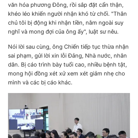
T
n
văn hóa phương Đông, rồi sắp đặt cẩn thận,
i
khéo léo khiến người nhận khó từ chối. "Thân
m
chủ tôi bị động khi nhận tiền, nằm ngoài suy
nghĩ và mong đợi của ông ấy", luật sư nêu.
e
Nói lời sau cùng, ông Chiến tiếp tục thừa nhận
sai phạm, gửi lời xin lỗi Đảng, Nhà nước, nhân
dân. Bị cáo trình bày tuổi cao, nhiều bệnh tật,
mong hội đồng xét xử xem xét giảm nhẹ cho
mình và các bị cáo khác.