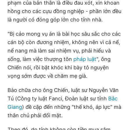
phạm của bản thân là điều đau xót, xin khoan
hồng cho các cựu đồng nghiệp - phần lớn đều
là người có đóng góp lớn cho tỉnh nhà.
"Bị cáo mong vụ án là bài học sâu sắc cho các
cán bộ còn đương nhiệm, không nên vì cả nể,
nể nang mà làm sai nhiệm vụ, phải hiểu và
sống, làm việc thượng tôn
pháp luật
", ông
Chiến nói, rồi bật khóc khi bày tỏ nguyện
vọng sớm được về chăm mẹ già.
Bào chữa cho ông Chiến, luật sư Nguyễn Văn
Tú (Công ty luật Fanci, Đoàn luật sư tỉnh
Bắc
Giang
) đề cập đến những "thế khó, áp lực" mà
thân chủ phải đối mặt.
Theo đó, do tỉnh không còn tiền mua sắm