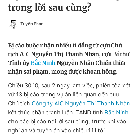
trong lời sau cùng?
Chuyên mục khác
Tin đã xem
Chào ngày mới
Tin 24h
Tuyến Phan
Đăng xuất
Tin thị trường
Tin 360
Bị cáo buộc nhận nhiều tỉ đồng từ cựu Chủ
tịch AIC Nguyễn Thị Thanh Nhàn, cựu Bí thư
Video
Magazine
Tỉnh ủy
Bắc Ninh
Nguyễn Nhân Chiến thừa
nhận sai phạm, mong được khoan hồng.
Sản phẩm khác
Chiều 30.10, sau 2 ngày làm việc, phiên tòa xét
xử 13 bị cáo trong vụ án liên quan đến cựu
Tiện ích
Bạn cần biết
Chủ tịch
Công ty AIC
Nguyễn Thị Thanh Nhàn
kết thúc phần tranh luận. TAND tỉnh
Bắc Ninh
Thông tin tòa soạn
Liên hệ quảng cáo
cho các bị cáo nói lời sau cùng, trước khi vào
nghị án và tuyên án vào chiều 1.11 tới.