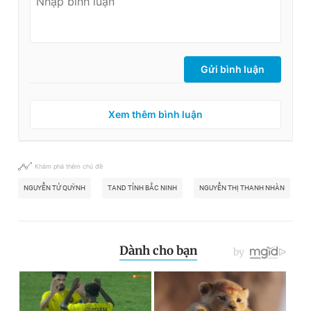
Gửi bình luận
Xem thêm bình luận
Khám phá thêm chủ đề
NGUYỄN TỬ QUỲNH
TAND TỈNH BẮC NINH
NGUYỄN THỊ THANH NHÀN
C