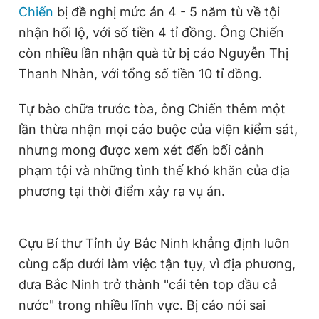
Chiến
bị đề nghị mức án 4 - 5 năm tù về tội
Giấy phép xuất bản số 110/GP - BTTTT cấp ngày 24.3.2020
© 2003-2026 Bản quyền thuộc về Báo Thanh Niên. Cấm sao
nhận hối lộ, với số tiền 4 tỉ đồng. Ông Chiến
chép dưới mọi hình thức nếu không có sự chấp thuận bằng văn
còn nhiều lần nhận quà từ bị cáo Nguyễn Thị
bản. Phát triển bởi ePi Technologies, JSC.
Thanh Nhàn, với tổng số tiền 10 tỉ đồng.
Tự bào chữa trước tòa, ông Chiến thêm một
lần thừa nhận mọi cáo buộc của viện kiểm sát,
nhưng mong được xem xét đến bối cảnh
phạm tội và những tình thế khó khăn của địa
phương tại thời điểm xảy ra vụ án.
Cựu Bí thư Tỉnh ủy Bắc Ninh khẳng định luôn
cùng cấp dưới làm việc tận tụy, vì địa phương,
đưa Bắc Ninh trở thành "cái tên top đầu cả
nước" trong nhiều lĩnh vực. Bị cáo nói sai