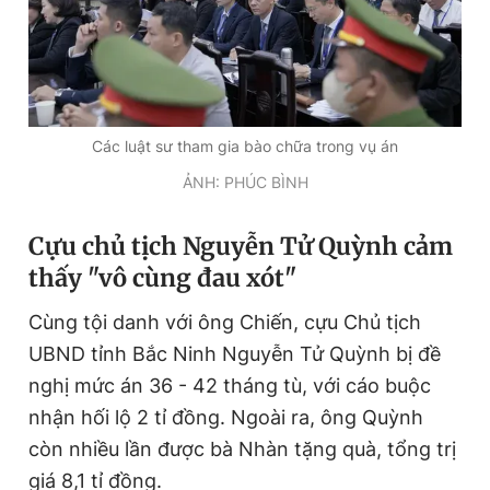
Các luật sư tham gia bào chữa trong vụ án
ẢNH: PHÚC BÌNH
Cựu chủ tịch Nguyễn Tử Quỳnh cảm
thấy "vô cùng đau xót"
Cùng tội danh với ông Chiến, cựu Chủ tịch
UBND tỉnh Bắc Ninh Nguyễn Tử Quỳnh bị đề
nghị mức án 36 - 42 tháng tù, với cáo buộc
nhận hối lộ 2 tỉ đồng. Ngoài ra, ông Quỳnh
còn nhiều lần được bà Nhàn tặng quà, tổng trị
giá 8,1 tỉ đồng.