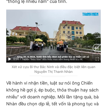
"thông lệ nhiều năm" của tỉnh.
C
0:00
/
D
3:22
u
u
Xét xử cựu Bí thư Bắc Ninh và điều đặc biệt liên quan
Nguyễn Thị Thanh Nhàn
r
r
r
a
Về hành vi nhận tiền, luật sư nói ông Chiến
e
t
không hề gợi ý, ép buộc, thỏa thuận hay sách
n
i
nhiễu" với doanh nghiệp. Mỗi lần tặng quà, bà
t
o
Nhàn đều chọn dịp lễ, tết vốn là phong tục và