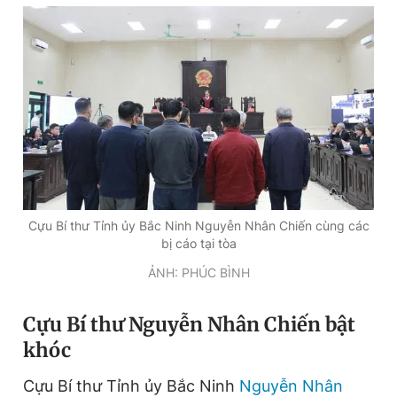
Đọc Thanh Niên trên điện thoại
Theo dõi báo trên
Hotline
Liên hệ quảng cáo
Cựu Bí thư Tỉnh ủy Bắc Ninh Nguyễn Nhân Chiến cùng các
0906 645 777
0908 780 404
bị cáo tại tòa
ẢNH: PHÚC BÌNH
Đặt báo
Quảng cáo
RSS
Tòa soạn
Chính sách bảo
Cựu Bí thư Nguyễn Nhân Chiến bật
Tổng biên tập: Nguyễn Ngọc Toàn
Phó tổng biên tập thường trực: Hải Thành
khóc
Phó tổng biên tập: Lâm Hiếu Dũng
Phó tổng biên tập: Trần Việt Hưng
Cựu Bí thư Tỉnh ủy Bắc Ninh
Nguyễn Nhân
Tổng thư ký tòa soạn: Đức Trung