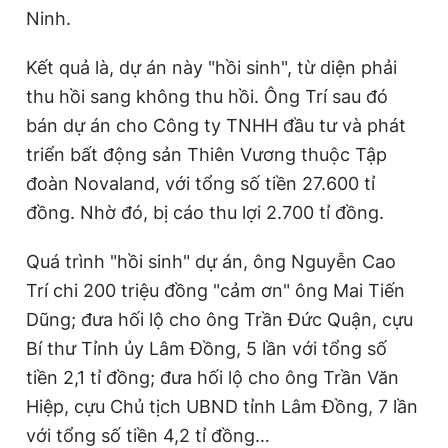
T
n
Ninh.
i
Kết quả là, dự án này "hồi sinh", từ diện phải
m
thu hồi sang không thu hồi. Ông Trí sau đó
e
bán dự án cho Công ty TNHH đầu tư và phát
triển bất động sản Thiên Vương thuộc Tập
đoàn Novaland, với tổng số tiền 27.600 tỉ
đồng. Nhờ đó, bị cáo thu lợi 2.700 tỉ đồng.
Quá trình "hồi sinh" dự án, ông Nguyễn Cao
Trí chi 200 triệu đồng "cảm ơn" ông Mai Tiến
Dũng; đưa hối lộ cho ông Trần Đức Quận, cựu
Bí thư Tỉnh ủy Lâm Đồng, 5 lần với tổng số
tiền 2,1 tỉ đồng; đưa hối lộ cho ông Trần Văn
Hiệp, cựu Chủ tịch UBND tỉnh Lâm Đồng, 7 lần
với tổng số tiền 4,2 tỉ đồng…