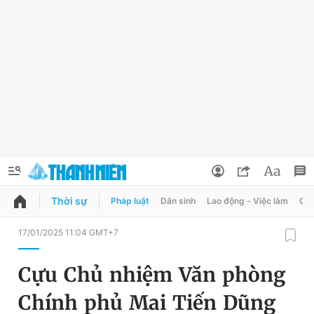
Thời sự
Pháp luật
Dân sinh
Lao động - Việc làm
Quy
QUẢNG CÁO
ĐẶT BÁO
17/01/2025 11:04 GMT+7
Thông tin tài khoản
Cựu Chủ nhiệm Văn phòng
Đổi mật khẩu
Chuyên mục
Chính phủ Mai Tiến Dũng
Tin đã lưu