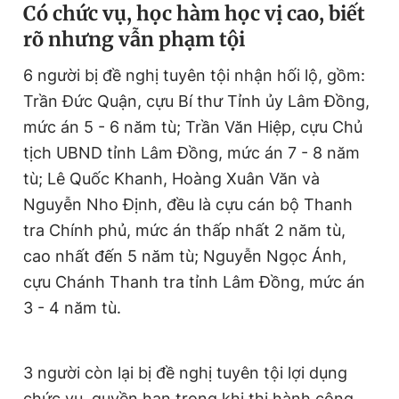
Có chức vụ, học hàm học vị cao, biết
Giấy phép xuất bản số 110/GP - BTTTT cấp ngày 24.3.2020
© 2003-2026 Bản quyền thuộc về Báo Thanh Niên. Cấm sao
rõ nhưng vẫn phạm tội
chép dưới mọi hình thức nếu không có sự chấp thuận bằng văn
bản. Phát triển bởi ePi Technologies, JSC.
6 người bị đề nghị tuyên tội nhận hối lộ, gồm:
Trần Đức Quận, cựu Bí thư Tỉnh ủy Lâm Đồng,
mức án 5 - 6 năm tù; Trần Văn Hiệp, cựu Chủ
tịch UBND tỉnh Lâm Đồng, mức án 7 - 8 năm
tù; Lê Quốc Khanh, Hoàng Xuân Văn và
Nguyễn Nho Định, đều là cựu cán bộ Thanh
tra Chính phủ, mức án thấp nhất 2 năm tù,
cao nhất đến 5 năm tù; Nguyễn Ngọc Ánh,
cựu Chánh Thanh tra tỉnh Lâm Đồng, mức án
3 - 4 năm tù.
3 người còn lại bị đề nghị tuyên tội lợi dụng
chức vụ, quyền hạn trong khi thi hành công