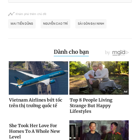
Khám phá thêm chủ đề
MAI TIẾN DŨNG
NGUYỄN CAO TRÍ
SÀI GÒN ĐẠI NINH