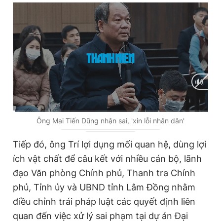
C
0:02
/
D
1:57
Ông Mai Tiến Dũng nhận sai, 'xin lỗi nhân dân'
u
u
Tiếp đó, ông Trí lợi dụng mối quan hệ, dùng lợi
r
r
ích vật chất để câu kết với nhiều cán bộ, lãnh
r
a
đạo Văn phòng Chính phủ, Thanh tra Chính
e
t
phủ, Tỉnh ủy và UBND tỉnh Lâm Đồng nhằm
n
i
điều chỉnh trái pháp luật các quyết định liên
t
o
quan đến việc xử lý sai phạm tại dự án Đại