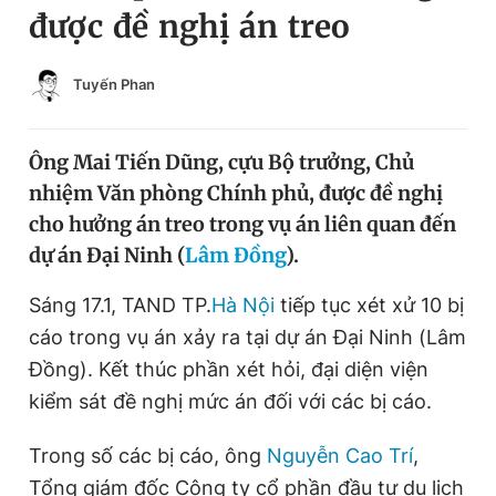
được đề nghị án treo
Chuyên mục khác
Tin đã xem
Chào ngày mới
Tin 24h
Tuyến Phan
Đăng xuất
Tin thị trường
Tin 360
Ông Mai Tiến Dũng, cựu Bộ trưởng, Chủ
nhiệm Văn phòng Chính phủ, được đề nghị
Video
Magazine
cho hưởng án treo trong vụ án liên quan đến
dự án Đại Ninh (
Lâm Đồng
).
Sản phẩm khác
Sáng 17.1, TAND TP.
Hà Nội
tiếp tục xét xử 10 bị
cáo trong vụ án xảy ra tại dự án Đại Ninh (Lâm
Tiện ích
Bạn cần biết
Đồng). Kết thúc phần xét hỏi, đại diện viện
kiểm sát đề nghị mức án đối với các bị cáo.
Thông tin tòa soạn
Liên hệ quảng cáo
Trong số các bị cáo, ông
Nguyễn Cao Trí
,
Tổng giám đốc Công ty cổ phần đầu tư du lịch