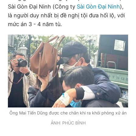
Sài Gòn Đại Ninh (Công ty
Sài Gòn Đại Ninh
),
là người duy nhất bị đề nghị tội đưa hối lộ, với
Đọc Thanh Niên trên điện thoại
mức án 3 - 4 năm tù.
Theo dõi báo trên
Hotline
Liên hệ quảng cáo
0906 645 777
0908 780 404
Đặt báo
Quảng cáo
RSS
Tòa soạn
Chính sách bảo
Tổng biên tập: Nguyễn Ngọc Toàn
Ông Mai Tiến Dũng được che chắn khi ra khỏi phòng xử án
Phó tổng biên tập thường trực: Hải Thành
Phó tổng biên tập: Lâm Hiếu Dũng
ẢNH: PHÚC BÌNH
Phó tổng biên tập: Trần Việt Hưng
Tổng thư ký tòa soạn: Đức Trung