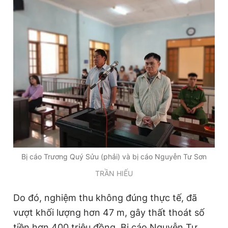
Giấy phép xuất bản số 110/GP - BTTTT cấp ngày 24.3.2020
© 2003-2026 Bản quyền thuộc về Báo Thanh Niên. Cấm sao
chép dưới mọi hình thức nếu không có sự chấp thuận bằng văn
bản. Phát triển bởi ePi Technologies, JSC.
Bị cáo Trương Quý Sửu (phải) và bị cáo Nguyễn Tư Sơn
TRẦN HIẾU
Do đó, nghiệm thu không đúng thực tế, đã
vượt khối lượng hơn 47 m, gây thất thoát số
tiền hơn 400 triệu đồng. Bị cáo Nguyễn Tư