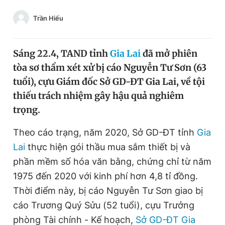
Chuyên mục khác
Trần Hiếu
Tin đã xem
Chào ngày mới
Tin 24h
Đăng xuất
Sáng 22.4, TAND tỉnh
Gia Lai
đã mở phiên
Tin thị trường
Tin 360
tòa sơ thẩm xét xử bị cáo Nguyễn Tư Sơn (63
tuổi), cựu Giám đốc Sở GD-ĐT Gia Lai, về tội
thiếu trách nhiệm gây hậu quả nghiêm
Video
Magazine
trọng.
Theo cáo trạng, năm 2020, Sở GD-ĐT tỉnh
Gia
Sản phẩm khác
Lai
thực hiện gói thầu mua sắm thiết bị và
Tiện ích
Bạn cần biết
phần mềm số hóa văn bằng, chứng chỉ từ năm
1975 đến 2020 với kinh phí hơn 4,8 tỉ đồng.
Thông tin tòa soạn
Liên hệ quảng cáo
Thời điểm này, bị cáo Nguyễn Tư Sơn giao bị
cáo Trương Quý Sửu (52 tuổi), cựu Trưởng
phòng Tài chính - Kế hoạch,
Sở GD-ĐT Gia