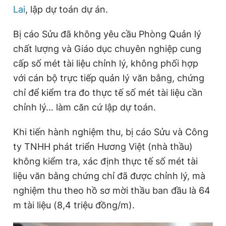
Lai
, lập dự toán dự án.
Bị cáo Sửu đã không yêu cầu Phòng Quản lý
Đọc Thanh Niên trên điện thoại
chất lượng và Giáo dục chuyên nghiệp cung
cấp số mét tài liệu chỉnh lý, không phối hợp
với cán bộ trực tiếp quản lý văn bằng, chứng
chỉ để kiểm tra đo thực tế số mét tài liệu cần
Theo dõi báo trên
chỉnh lý… làm căn cứ lập dự toán.
Hotline
Liên hệ quảng cáo
Khi tiến hành nghiệm thu, bị cáo Sửu và Công
0906 645 777
0908 780 404
ty TNHH phát triển Hương Việt (nhà thầu)
không kiểm tra, xác định thực tế số mét tài
Đặt báo
Quảng cáo
RSS
Tòa soạn
Chính sách bảo
liệu văn bằng chứng chỉ đã được chỉnh lý, mà
Tổng biên tập: Nguyễn Ngọc Toàn
nghiệm thu theo hồ sơ mời thầu ban đầu là 64
Phó tổng biên tập thường trực: Hải Thành
Phó tổng biên tập: Lâm Hiếu Dũng
m tài liệu (8,4 triệu đồng/m).
Phó tổng biên tập: Trần Việt Hưng
Tổng thư ký tòa soạn: Đức Trung