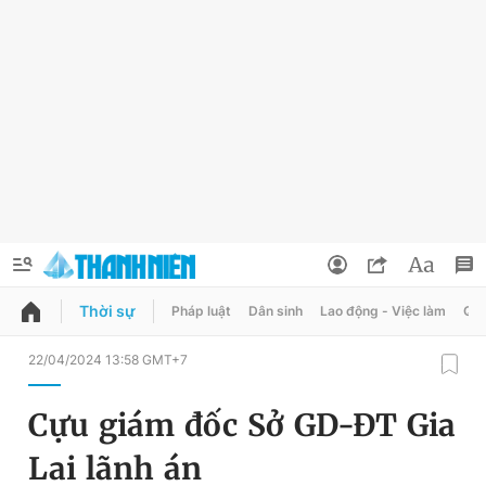
Thời sự
Pháp luật
Dân sinh
Lao động - Việc làm
Quy
QUẢNG CÁO
ĐẶT BÁO
22/04/2024 13:58 GMT+7
Thông tin tài khoản
Cựu giám đốc Sở GD-ĐT Gia
Đổi mật khẩu
Chuyên mục
Lai lãnh án
Tin đã lưu