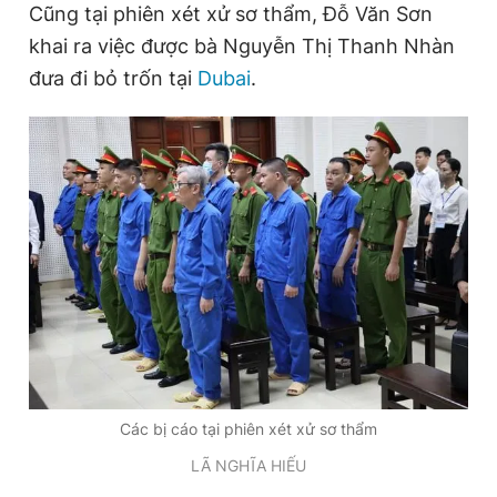
Cũng tại phiên xét xử sơ thẩm, Đỗ Văn Sơn
khai ra việc được bà Nguyễn Thị Thanh Nhàn
đưa đi bỏ trốn tại
Dubai
.
Các bị cáo tại phiên xét xử sơ thẩm
LÃ NGHĨA HIẾU