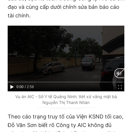
đạo và cùng cấp dưới chỉnh sửa bản báo cáo
tài chính.
C
0:00
/
D
2:58
u
u
Vụ án AIC - Sở Y tế Quảng Ninh: Xét xử vắng mặt bà
Nguyễn Thị Thanh Nhàn
r
r
r
a
Theo cáo trạng truy tố của Viện KSND tối cao,
e
t
Đỗ Văn Sơn biết rõ Công ty AIC không đủ
n
i