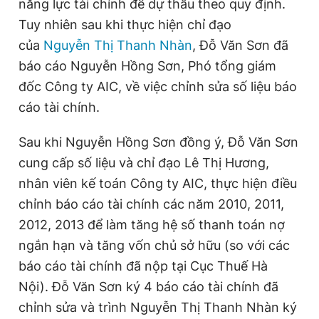
năng lực tài chính để dự thầu theo quy định.
t
o
Tuy nhiên sau khi thực hiện chỉ đạo
T
n
của
Nguyễn Thị Thanh Nhàn
, Đỗ Văn Sơn đã
i
báo cáo Nguyễn Hồng Sơn, Phó tổng giám
m
đốc Công ty AIC, về việc chỉnh sửa số liệu báo
cáo tài chính.
e
Sau khi Nguyễn Hồng Sơn đồng ý, Đỗ Văn Sơn
cung cấp số liệu và chỉ đạo Lê Thị Hương,
nhân viên kế toán Công ty AIC, thực hiện điều
chỉnh báo cáo tài chính các năm 2010, 2011,
2012, 2013 để làm tăng hệ số thanh toán nợ
ngắn hạn và tăng vốn chủ sở hữu (so với các
báo cáo tài chính đã nộp tại Cục Thuế Hà
Nội). Đỗ Văn Sơn ký 4 báo cáo tài chính đã
chỉnh sửa và trình Nguyễn Thị Thanh Nhàn ký