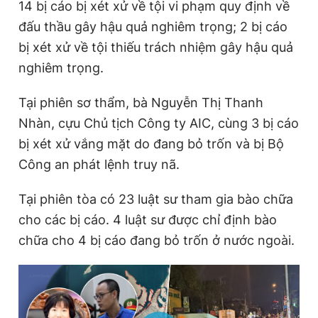
14 bị cáo bị xét xử về tội vi phạm quy định về
Giấy phép xuất bản số 110/GP - BTTTT cấp ngày 24.3.2020
đấu thầu gây hậu quả nghiêm trọng; 2 bị cáo
© 2003-2026 Bản quyền thuộc về Báo Thanh Niên. Cấm sao
chép dưới mọi hình thức nếu không có sự chấp thuận bằng văn
bị xét xử về tội thiếu trách nhiệm gây hậu quả
bản. Phát triển bởi ePi Technologies, JSC.
nghiêm trọng.
Tại phiên sơ thẩm, bà Nguyễn Thị Thanh
Nhàn, cựu Chủ tịch Công ty AIC, cùng 3 bị cáo
bị xét xử vắng mặt do đang bỏ trốn và bị Bộ
Công an phát lệnh truy nã.
Tại phiên tòa có 23 luật sư tham gia bào chữa
cho các bị cáo. 4 luật sư được chỉ định bào
chữa cho 4 bị cáo đang bỏ trốn ở nước ngoài.