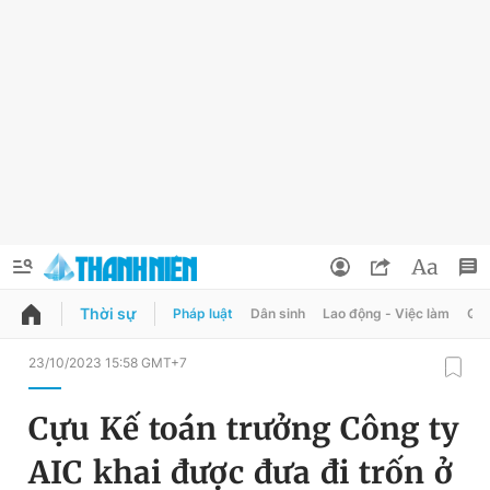
Thời sự
Pháp luật
Dân sinh
Lao động - Việc làm
Quy
QUẢNG CÁO
ĐẶT BÁO
23/10/2023 15:58 GMT+7
Thông tin tài khoản
Cựu Kế toán trưởng Công ty
Đổi mật khẩu
Chuyên mục
AIC khai được đưa đi trốn ở
Tin đã lưu