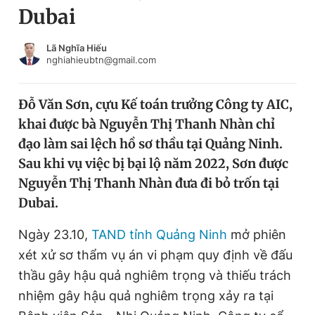
Dubai
Chuyên mục khác
Tin đã xem
Chào ngày mới
Tin 24h
Lã Nghĩa Hiếu
nghiahieubtn@gmail.com
Đăng xuất
Tin thị trường
Tin 360
Đỗ Văn Sơn, cựu Kế toán trưởng Công ty AIC,
khai được bà Nguyễn Thị Thanh Nhàn chỉ
Video
Magazine
đạo làm sai lệch hồ sơ thầu tại Quảng Ninh.
Sau khi vụ việc bị bại lộ năm 2022, Sơn được
Nguyễn Thị Thanh Nhàn đưa đi bỏ trốn tại
Sản phẩm khác
Dubai.
Tiện ích
Bạn cần biết
Ngày 23.10,
TAND tỉnh Quảng Ninh
mở phiên
xét xử sơ thẩm vụ án vi phạm quy định về đấu
Thông tin tòa soạn
Liên hệ quảng cáo
thầu gây hậu quả nghiêm trọng và thiếu trách
nhiệm gây hậu quả nghiêm trọng xảy ra tại