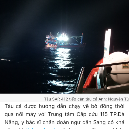
© 2003-2026 Bản quyền thuộc về Báo Thanh Niên. Cấm sao
chép dưới mọi hình thức nếu không có sự chấp thuận bằng văn
bản. Phát triển bởi ePi Technologies, JSC.
Tàu SAR 412 tiếp cận tàu cá
Ảnh: Nguyễn Tú
Tàu cá được hướng dẫn chạy về bờ đồng thời
qua nối máy với Trung tâm Cấp cứu 115 TP.Đà
Nẵng, y bác sĩ chẩn đoán ngư dân Sang có khả