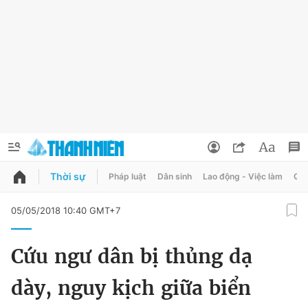
Thời sự
Pháp luật
Dân sinh
Lao động - Việc làm
Quy
QUẢNG CÁO
ĐẶT BÁO
05/05/2018 10:40 GMT+7
Thông tin tài khoản
Cứu ngư dân bị thủng dạ
Đổi mật khẩu
Chuyên mục
dày, nguy kịch giữa biển
Tin đã lưu
Chuyên mục khác