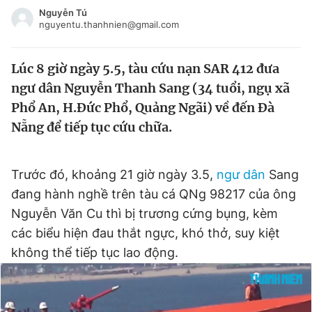
Tin đã xem
Nguyễn Tú
nguyentu.thanhnien@gmail.com
Chào ngày mới
Tin 24h
Đăng xuất
Lúc 8 giờ ngày 5.5, tàu cứu nạn SAR 412 đưa
Tin thị trường
Tin 360
ngư dân Nguyễn Thanh Sang (34 tuổi, ngụ xã
Phổ An, H.Đức Phổ, Quảng Ngãi) về đến Đà
Video
Magazine
Nẵng để tiếp tục cứu chữa.
Sản phẩm khác
Trước đó, khoảng 21 giờ ngày 3.5,
ngư dân
Sang
Tiện ích
Bạn cần biết
đang hành nghề trên tàu cá QNg 98217 của ông
Nguyễn Văn Cu thì bị trương cứng bụng, kèm
các biểu hiện đau thắt ngực, khó thở, suy kiệt
Thông tin tòa soạn
Liên hệ quảng cáo
không thể tiếp tục lao động.