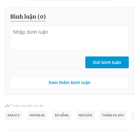
Bình luận (
0
)
Gửi bình luận
Xem thêm bình luận
Khám phá thêm chủ đề
SAR 412
HOÀNG SA
ĐÀ NẴNG
NGƯ DÂN
THỦNG DẠ DÀY
CỨ