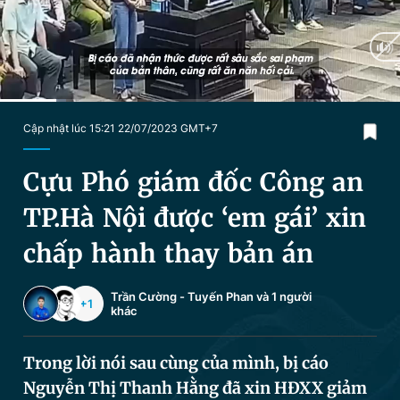
Chuyên mục khác
Tin đã xem
Chào ngày mới
Tin 24h
Đăng xuất
Tin thị trường
Tin 360
Current
0:28
/
Duration
3:19
Cập nhật lúc 15:21 22/07/2023 GMT+7
Time
Video
Magazine
Cựu Phó giám đốc Công an
TP.Hà Nội được ‘em gái’ xin
Sản phẩm khác
chấp hành thay bản án
Tiện ích
Bạn cần biết
Trần Cường
-
Tuyến Phan
và 1 người
+1
khác
Thông tin tòa soạn
Liên hệ quảng cáo
Trong lời nói sau cùng của mình, bị cáo
Nguyễn Thị Thanh Hằng đã xin HĐXX giảm