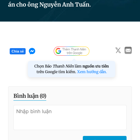
án cho ông Nguyễn Anh Tuấn.
Đọc Thanh Niên trên điện thoại
Chia sẻ
Theo dõi báo trên
Chọn Báo
Thanh Niên
làm
nguồn ưu tiên
trên Google tìm kiếm.
Xem hướng dẫn.
Hotline
Liên hệ quảng cáo
0906 645 777
0908 780 404
Bình luận (
0
)
Đặt báo
Quảng cáo
RSS
Tòa soạn
Chính sách bảo
Tổng biên tập: Nguyễn Ngọc Toàn
Phó tổng biên tập thường trực: Hải Thành
Phó tổng biên tập: Lâm Hiếu Dũng
Phó tổng biên tập: Trần Việt Hưng
Tổng thư ký tòa soạn: Đức Trung