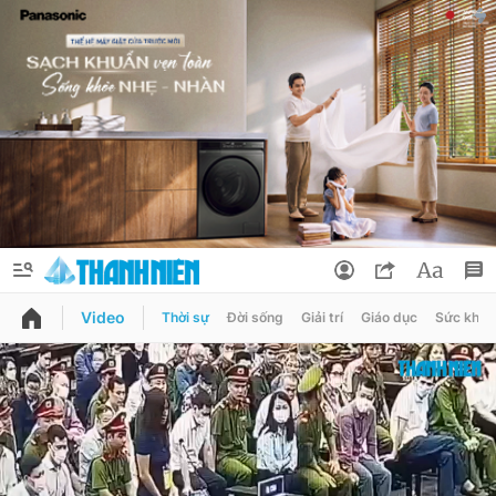
Video
Thời sự
Đời sống
Giải trí
Giáo dục
Sức khỏe
QUẢNG CÁO
ĐẶT BÁO
Thông tin tài khoản
Đổi mật khẩu
Chuyên mục
Tin đã lưu