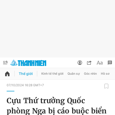
Thế giới
Kinh tế thế giới
Quân sự
Góc nhìn
Hồ sơ
QUẢNG CÁO
ĐẶT BÁO
07/10/2024 16:28 GMT+7
Thông tin tài khoản
Cựu Thứ trưởng Quốc
Đổi mật khẩu
Chuyên mục
phòng Nga bị cáo buộc biển
Tin đã lưu