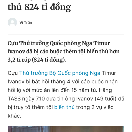
thủ 824 tỉ đồng
Chuyên mục khác
Tin đã xem
Chào ngày mới
Tin 24h
Vi Trân
Đăng xuất
Tin thị trường
Tin 360
Cựu Thứ trưởng Quốc phòng Nga Timur
Ivanov đã bị cáo buộc thêm tội biển thủ hơn
Video
Magazine
3,2 tỉ rúp (824 tỉ đồng).
Cựu
Thứ trưởng Bộ Quốc phòng Nga
Timur
Sản phẩm khác
Ivanov bị bắt hồi tháng 4 với cáo buộc nhận
Tiện ích
hối lộ với mức án lên đến 15 năm tù. Hãng
Bạn cần biết
TASS ngày 7.10 đưa tin ông Ivanov (49 tuổi) đã
bị truy tố thêm tội
biển thủ
trong 2 vụ việc
Thông tin tòa soạn
Liên hệ quảng cáo
khác.