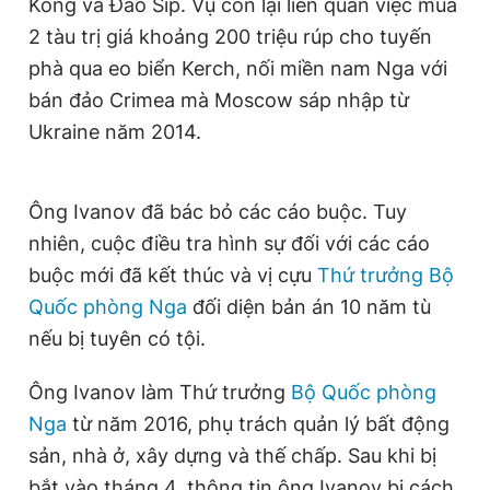
Kông và Đảo Síp. Vụ còn lại liên quan việc mua
Giấy phép xuất bản số 110/GP - BTTTT cấp ngày 24.3.2020
2 tàu trị giá khoảng 200 triệu rúp cho tuyến
© 2003-2026 Bản quyền thuộc về Báo Thanh Niên. Cấm sao
chép dưới mọi hình thức nếu không có sự chấp thuận bằng văn
phà qua eo biển Kerch, nối miền nam Nga với
bản. Phát triển bởi ePi Technologies, JSC.
bán đảo Crimea mà Moscow sáp nhập từ
Ukraine năm 2014.
Ông Ivanov đã bác bỏ các cáo buộc. Tuy
nhiên, cuộc điều tra hình sự đối với các cáo
buộc mới đã kết thúc và vị cựu
Thứ trưởng Bộ
Quốc phòng Nga
đối diện bản án 10 năm tù
nếu bị tuyên có tội.
Ông Ivanov làm Thứ trưởng
Bộ Quốc phòng
Nga
từ năm 2016, phụ trách quản lý bất động
sản, nhà ở, xây dựng và thế chấp. Sau khi bị
bắt vào tháng 4, thông tin ông Ivanov bị cách