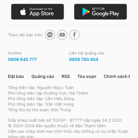
Theo dõi báo trên
Hotline
Liên hệ quảng cáo
0906 645 777
0908 780 404
Đặt báo
Quảng cáo
RSS
Tòa soạn
Chính sách bảo
Tổng biên tập: Nguyễn Ngọc Toàn
Phó tổng biên tập thường trực: Hải Thành
Phó tổng biên tập: Lâm Hiếu Dũng
Phó tổng biên tập: Trần Việt Hưng
Tổng thư ký tòa soạn: Đức Trung
Giấy phép xuất bản số 110/GP - BTTTT cấp ngày 24.3.2020
© 2003-2026 Bản quyền thuộc về Báo Thanh Niên.
Cấm sao chép dưới mọi hình thức nếu không có sự chấp thuận
bằng văn bản.