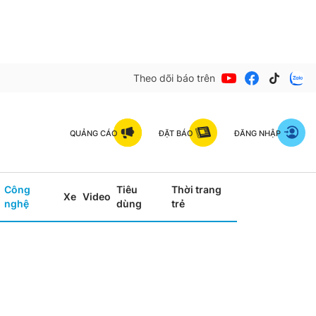
Theo dõi báo trên
QUẢNG CÁO
ĐẶT BÁO
ĐĂNG NHẬP
Công
Tiêu
Thời trang
Xe
Video
nghệ
dùng
trẻ