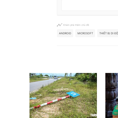
Khám phá thêm chủ đề
ANDROID
MICROSOFT
THIẾT BỊ DI Đ