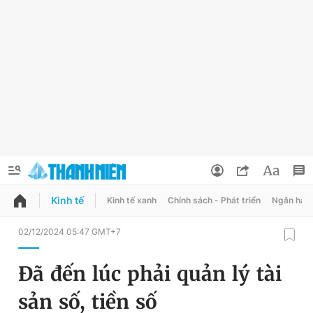
Kinh tế
Kinh tế xanh
Chính sách - Phát triển
Ngân hàn
QUẢNG CÁO
ĐẶT BÁO
02/12/2024 05:47 GMT+7
Thông tin tài khoản
Đã đến lúc phải quản lý tài
Đổi mật khẩu
Chuyên mục
sản số, tiền số
Tin đã lưu