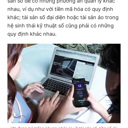
sản số để có những phương án quản lý khác
nhau, ví dụ như với tiền mã hóa có quy định
khác; tài sản số đại diện hoặc tài sản ảo trong
Đọc Thanh Niên trên điện thoại
hệ sinh thái kỹ thuật số cũng phải có những
quy định khác nhau.
Theo dõi báo trên
Hotline
Liên hệ quảng cáo
0906 645 777
0908 780 404
Đặt báo
Quảng cáo
RSS
Tòa soạn
Chính sách bảo
Tổng biên tập: Nguyễn Ngọc Toàn
Phó tổng biên tập thường trực: Hải Thành
Phó tổng biên tập: Lâm Hiếu Dũng
Phó tổng biên tập: Trần Việt Hưng
Tổng thư ký tòa soạn: Đức Trung