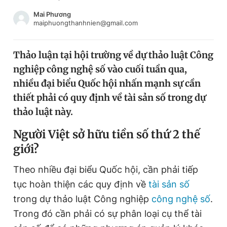
Chuyên mục khác
Mai Phương
Tin đã xem
maiphuongthanhnien@gmail.com
Chào ngày mới
Tin 24h
Đăng xuất
Thảo luận tại hội trường về dự thảo luật Công
Tin thị trường
Tin 360
nghiệp công nghệ số vào cuối tuần qua,
nhiều đại biểu Quốc hội nhấn mạnh sự cần
Video
Magazine
thiết phải có quy định về tài sản số trong dự
thảo luật này.
Người Việt sở hữu tiền số thứ 2 thế
Sản phẩm khác
giới?
Tiện ích
Bạn cần biết
Theo nhiều đại biểu Quốc hội, cần phải tiếp
tục hoàn thiện các quy định về
tài sản số
Thông tin tòa soạn
Liên hệ quảng cáo
trong dự thảo luật Công nghiệp
công nghệ số
.
Trong đó cần phải có sự phân loại cụ thể tài