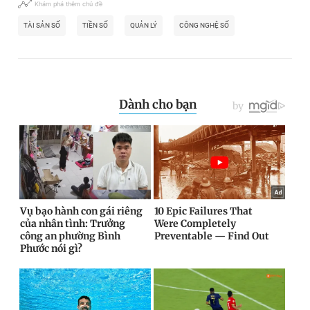
Khám phá thêm chủ đề
TÀI SẢN SỐ
TIỀN SỐ
QUẢN LÝ
CÔNG NGHỆ SỐ