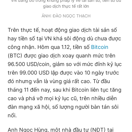
VN đang bỏ trống khung pháp lý về tài sản số, tiền số dù
Giấy phép xuất bản số 110/GP - BTTTT cấp ngày 24.3.2020
giao dịch thực tế rất lớn
© 2003-2026 Bản quyền thuộc về Báo Thanh Niên. Cấm sao
ẢNH: ĐÀO NGỌC THẠCH
chép dưới mọi hình thức nếu không có sự chấp thuận bằng văn
bản. Phát triển bởi ePi Technologies, JSC.
Trên thực tế, hoạt động giao dịch tài sản số
hay tiền số tại VN khá sôi động dù chưa được
công nhận. Hôm qua 1.12, tiền số
Bitcoin
(BTC) được giao dịch xoay quanh mức trên
96.500 USD/coin, giảm so với mức đỉnh kỷ lục
trên 99.000 USD lập được vào 10 ngày trước
đó nhưng vẫn là vùng giá rất cao. Từ đầu
tháng 11 đến nay, sau khi Bitcoin liên tục tăng
cao và phá vỡ mọi kỷ lục cũ, trên nhiều diễn
đàn mạng xã hội, số lượng người bàn tán sôi
nổi.
Anh Ngọc Hùng, một nhà đầu tư (NĐT) tại