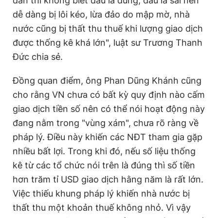
dân thì không biết đâu là đúng, đâu là sai nên
dễ dàng bị lôi kéo, lừa đảo do mập mờ, nhà
nước cũng bị thất thu thuế khi lượng giao dịch
được thống kê khá lớn", luật sư Trương Thanh
Đức chia sẻ.
Đồng quan điểm, ông Phan Dũng Khánh cũng
cho rằng VN chưa có bất kỳ quy định nào cấm
giao dịch tiền số nên có thể nói hoạt động này
đang nằm trong "vùng xám", chưa rõ ràng về
pháp lý. Điều này khiến các NĐT tham gia gặp
nhiều bất lợi. Trong khi đó, nếu số liệu thống
kê từ các tổ chức nói trên là đúng thì số tiền
hơn trăm tỉ USD giao dịch hằng năm là rất lớn.
Việc thiếu khung pháp lý khiến nhà nước bị
thất thu một khoản thuế không nhỏ. Vì vậy