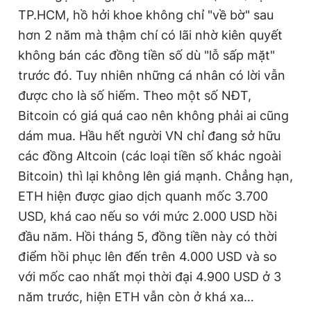
TP.HCM, hồ hởi khoe không chỉ "về bờ" sau
hơn 2 năm mà thậm chí có lãi nhờ kiên quyết
không bán các đồng tiền số dù "lỗ sấp mặt"
trước đó. Tuy nhiên những cá nhân có lời vẫn
được cho là số hiếm. Theo một số NĐT,
Bitcoin có giá quá cao nên không phải ai cũng
dám mua. Hầu hết người VN chỉ đang sở hữu
các đồng Altcoin (các loại tiền số khác ngoài
Bitcoin) thì lại không lên giá mạnh. Chẳng hạn,
ETH hiện được giao dịch quanh mốc 3.700
USD, khá cao nếu so với mức 2.000 USD hồi
đầu năm. Hồi tháng 5, đồng tiền này có thời
điểm hồi phục lên đến trên 4.000 USD và so
với mốc cao nhất mọi thời đại 4.900 USD ở 3
năm trước, hiện ETH vẫn còn ở khá xa…